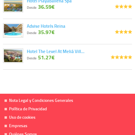
Hotel Playaballena Spa
36.59€
Desde
Advise Hotels Reina
35.97€
Desde
Hotel The Level At Meliá Vill…
51.27€
Desde
Nota Legal y Condiciones Generales
Política de Privacidad
Uso de cookies
Empresas
Quiénes Somos