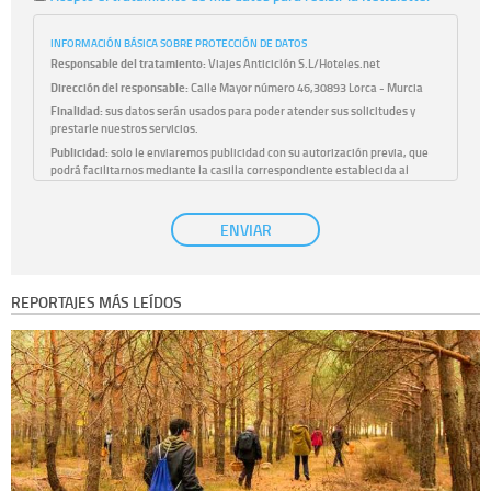
INFORMACIÓN BÁSICA SOBRE PROTECCIÓN DE DATOS
Responsable del tratamiento:
Viajes Anticiclón S.L/Hoteles.net
Dirección del responsable:
Calle Mayor número 46,30893 Lorca - Murcia
Finalidad:
sus datos serán usados para poder atender sus solicitudes y
prestarle nuestros servicios.
Publicidad:
solo le enviaremos publicidad con su autorización previa, que
podrá facilitarnos mediante la casilla correspondiente establecida al
efecto.
Base Jurídica:
únicamente trataremos sus datos con su consentimiento
ENVIAR
previo, que podrá facilitarnos mediante la casilla correspondiente
establecida al efecto.
Destinatarios:
con carácter general, sólo el personal de nuestra entidad
que esté debidamente autorizado podrá tener conocimiento de la
REPORTAJES MÁS LEÍDOS
información que le pedimos. No se comunicarán datos a terceros.
Derechos:
tiene derecho a saber qué información tenemos sobre usted,
corregirla y eliminarla, tal y como se explica en la información adicional
disponible en nuestra página web.
Información complementaria:
Puede consultar la información adicional y
detallada sobre cómo tratamos sus datos en la
política de privacidad