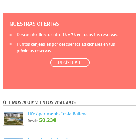
NUESTRAS OFERTAS
Descuento directo entre
1%
y
7%
en todas tus reservas.
Puntos canjeables por descuentos adicionales en tus
próximas reservas.
REGÍSTRATE
ÚLTIMOS ALOJAMIENTOS VISITADOS
Life Apartments Costa Ballena
50.23€
Desde