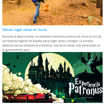
Dónde coger setas en Soria
Durante la época otoñal, la castellano-leonesa provincia de Soria es uno de
los mejores lugares de España para coger setas y hongos. La estrella
absoluta de sus bosques es el boletus, una de las setas más apreciadas en
la gastronomía, pero...