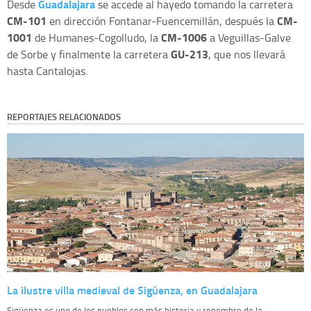
Guadalajara
Desde
se accede al hayedo tomando la carretera
CM-101
CM-
en dirección Fontanar-Fuencemillán, después la
1001
CM-1006
de Humanes-Cogolludo, la
a Veguillas-Galve
GU-213
de Sorbe y finalmente la carretera
, que nos llevará
hasta Cantalojas.
REPORTAJES RELACIONADOS
La ilustre villa medieval de Sigúenza, en Guadalajara
Sigüenza es uno de los pueblos con más historia y renombre de la