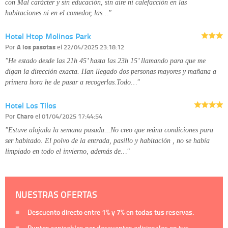
con Mal carácter y sin educación, sin aire ni calefacción en las
habitaciones ni en el comedor, las…"
Hotel Htop Molinos Park
Por
A los pasotas
el 22/04/2025 23:18:12
"He estado desde las 21h 45’ hasta las 23h 15’ llamando para que me
digan la dirección exacta. Han llegado dos personas mayores y mañana a
primera hora he de pasar a recogerlas.Todo…"
Hotel Los Tilos
Por
Charo
el 01/04/2025 17:44:54
"Estuve alojada la semana pasada...No creo que reúna condiciones para
ser habitado. El polvo de la entrada, pasillo y habitación , no se había
limpiado en todo el invierno, además de…"
NUESTRAS OFERTAS
Descuento directo entre
1%
y
7%
en todas tus reservas.
Puntos canjeables por descuentos adicionales en tus