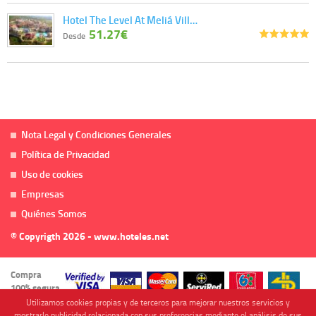
Hotel The Level At Meliá Vill…
51.27€
Desde
Nota Legal y Condiciones Generales
Política de Privacidad
Uso de cookies
Empresas
Quiénes Somos
© Copyrigth 2026 - www.hoteles.net
Compra
100% segura
Utilizamos cookies propias y de terceros para mejorar nuestros servicios y
mostrarle publicidad relacionada con sus preferencias mediante el análisis de sus