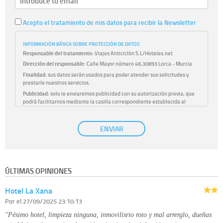
Acepto el tratamiento de mis datos para recibir la Newsletter
INFORMACIÓN BÁSICA SOBRE PROTECCIÓN DE DATOS
Responsable del tratamiento:
Viajes Anticiclón S.L/Hoteles.net
Dirección del responsable:
Calle Mayor número 46,30893 Lorca - Murcia
Finalidad:
sus datos serán usados para poder atender sus solicitudes y
prestarle nuestros servicios.
Publicidad:
solo le enviaremos publicidad con su autorización previa, que
podrá facilitarnos mediante la casilla correspondiente establecida al
efecto.
Base Jurídica:
únicamente trataremos sus datos con su consentimiento
ENVIAR
previo, que podrá facilitarnos mediante la casilla correspondiente
establecida al efecto.
Destinatarios:
con carácter general, sólo el personal de nuestra entidad
que esté debidamente autorizado podrá tener conocimiento de la
información que le pedimos. No se comunicarán datos a terceros.
ÚLTIMAS OPINIONES
Derechos:
tiene derecho a saber qué información tenemos sobre usted,
corregirla y eliminarla, tal y como se explica en la información adicional
Hotel La Xana
disponible en nuestra página web.
Información complementaria:
Puede consultar la información adicional y
Por
el 27/09/2025 23:10:13
detallada sobre cómo tratamos sus datos en la
política de privacidad
"Pésimo hotel, limpieza ninguna, inmovilisrio roto y mal arrerglo, dueñas