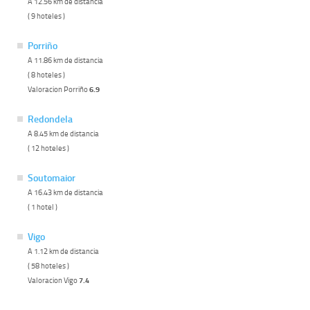
A 12.56 km de distancia
( 9 hoteles )
Porriño
A 11.86 km de distancia
( 8 hoteles )
Valoracion Porriño
6.9
Redondela
A 8.45 km de distancia
( 12 hoteles )
Soutomaior
A 16.43 km de distancia
( 1 hotel )
Vigo
A 1.12 km de distancia
( 58 hoteles )
Valoracion Vigo
7.4