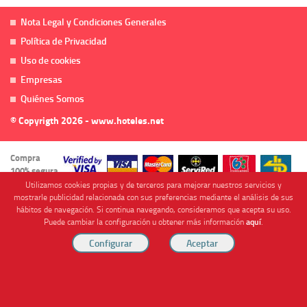
Nota Legal y Condiciones Generales
Política de Privacidad
Uso de cookies
Empresas
Quiénes Somos
© Copyrigth 2026 - www.hoteles.net
Compra
100% segura
Utilizamos cookies propias y de terceros para mejorar nuestros servicios y
mostrarle publicidad relacionada con sus preferencias mediante el análisis de sus
hábitos de navegación. Si continua navegando, consideramos que acepta su uso.
Puede cambiar la configuración u obtener más información
aquí
.
Cofinanciado por
Viajes Anticiclón, S.L. Agencia de Viajes Online - C.I. MU-107-2-25. C/ Mayor nº46 Bajo,
CP: 30893, Almendricos (Murcia, Spain).