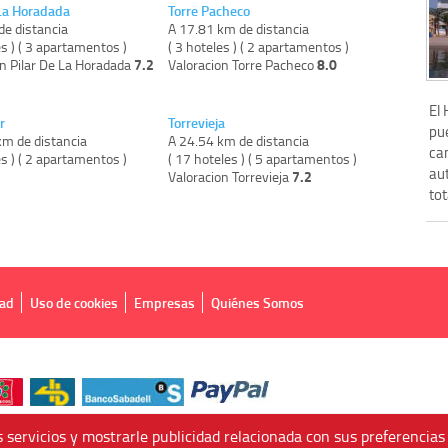
 La Horadada
Torre Pacheco
de distancia
A 17.81 km de distancia
es ) ( 3 apartamentos )
( 3 hoteles ) ( 2 apartamentos )
7.2
8.0
on Pilar De La Horadada
Valoracion Torre Pacheco
El
r
Torrevieja
pu
km de distancia
A 24.54 km de distancia
ca
es ) ( 2 apartamentos )
( 17 hoteles ) ( 5 apartamentos )
aut
7.2
Valoracion Torrevieja
tot
dad
Uso de cookies
Empresas
Quiénes Somos
 servicios y mostrarle publicidad relacionada con sus preferencias