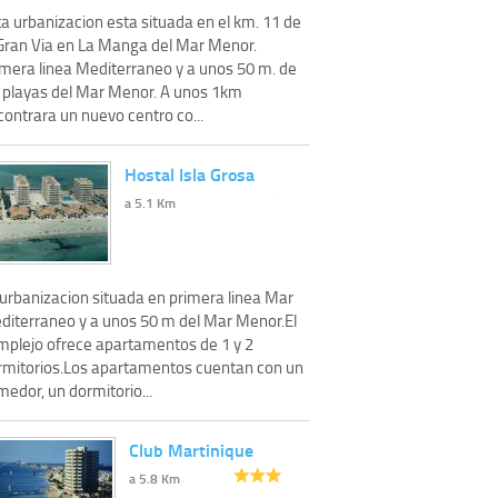
a urbanizacion esta situada en el km. 11 de
 Gran Via en La Manga del Mar Menor.
imera linea Mediterraneo y a unos 50 m. de
s playas del Mar Menor. A unos 1km
ontrara un nuevo centro co...
Hostal Isla Grosa
a 5.1 Km
 urbanizacion situada en primera linea Mar
diterraneo y a unos 50 m del Mar Menor.El
mplejo ofrece apartamentos de 1 y 2
rmitorios.Los apartamentos cuentan con un
edor, un dormitorio...
Club Martinique
a 5.8 Km