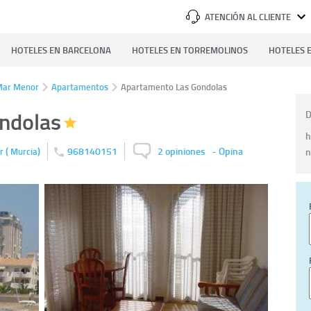
ATENCIÓN AL CLIENTE
HOTELES EN BARCELONA
HOTELES EN TORREMOLINOS
HOTELES E
Mar Menor
Apartamentos
Apartamento Las Gondolas
ndolas
D
h
(
)
968140151
2 opiniones
-
Opina
n
or
Murcia