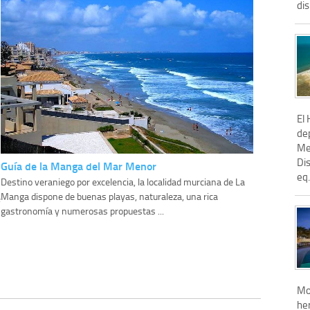
dis
El 
de
Me
Di
Guía de la Manga del Mar Menor
eq.
Destino veraniego por excelencia, la localidad murciana de La
Manga dispone de buenas playas, naturaleza, una rica
e
gastronomía y numerosas propuestas ...
Mo
he