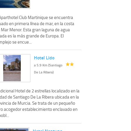
 Aparthotel Club Martinique se encuentra
uado en primera línea de mar, en la costa
l Mar Menor. Esta gran laguna de agua
lada es la más grande de Europa. El
mplejo se encue...
Hotel Lido
a 5.9 Km (Santiago
De La Ribera)
dicional Hotel de 2 estrellas localizado en la
udad de Santiago De La Ribera ubicada en la
ovincia de Murcia. Se trata de un pequeño
ro acogedor establecimiento enclavado en
pobl...
Hotel Neptuno