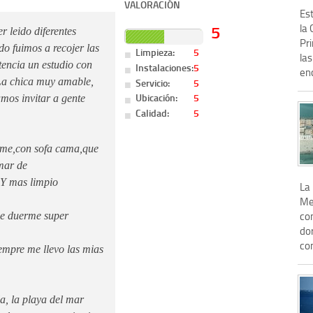
VALORACIÓN
Est
5
la
 leido diferentes
Pr
do fuimos a recojer las
Limpieza:
5
la
tencia un estudio con
Instalaciones:
5
enc
Servicio:
5
La chica muy amable,
Ubicación:
5
amos invitar a gente
Calidad:
5
rme,con sofa cama,que
 mar de
.Y mas limpio
La
Me
co
se duerme super
do
com
empre me llevo las mias
a, la playa del mar