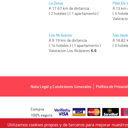
La Zenia
Pilar De
A 17.67 km de distancia
A 13 km 
( 2 hoteles ) ( 1 apartamento )
( 3 hotel
Valoraci
Los Alcázares
San Javie
A 9.19 km de distancia
A 16.82 
( 14 hoteles ) ( 1 apartamento )
( 3 hotel
6.6
Valoracion Los Alcázares
Nota Legal y Condiciones Generales
Política de Privaci
Compra
100% segura
Utilizamos cookies propias y de terceros para mejorar nuestros