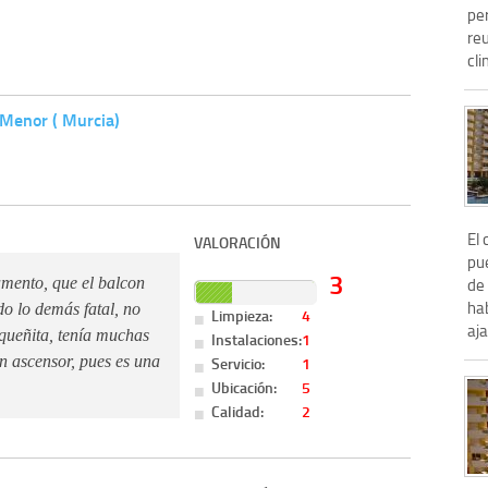
pe
reu
cli
 Menor ( Murcia)
El 
VALORACIÓN
pu
3
de
amento, que el balcon
ha
do lo demás fatal, no
Limpieza:
4
aja
equeñita, tenía muchas
Instalaciones:
1
Servicio:
1
in ascensor, pues es una
Ubicación:
5
Calidad:
2