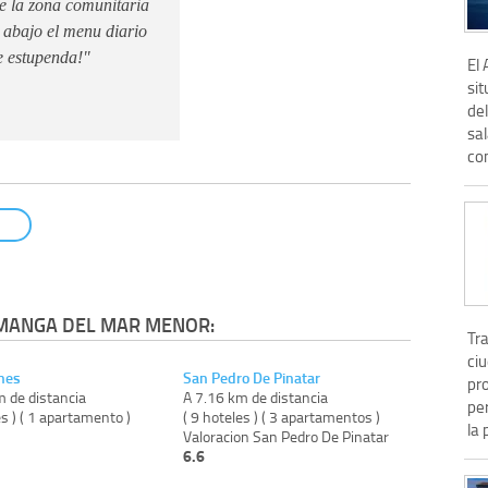
de la zona comunitaria
e abajo el menu diario
e estupenda!"
El
sit
de
sa
co
 MANGA DEL MAR MENOR:
Tra
ci
nes
San Pedro De Pinatar
pr
m de distancia
A 7.16 km de distancia
pe
es ) ( 1 apartamento )
( 9 hoteles ) ( 3 apartamentos )
la 
Valoracion San Pedro De Pinatar
6.6