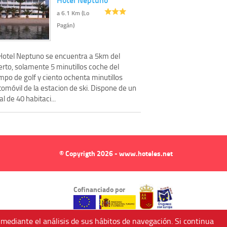
a 6.1 Km (Lo
Pagán)
 Hotel Neptuno se encuentra a 5km del
erto, solamente 5 minutillos coche del
mpo de golf y ciento ochenta minutillos
omóvil de la estacion de ski. Dispone de un
al de 40 habitaci...
© Copyrigth 2026 - www.hoteles.net
Cofinanciado por
 mediante el análisis de sus hábitos de navegación. Si continua