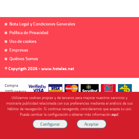
Nota Legal y Condiciones Generales
Política de Privacidad
Uso de cookies
Empresas
Quiénes Somos
© Copyrigth 2026 - www.hoteles.net
Compra
100% segura
Utilizamos cookies propias y de terceros para mejorar nuestros servicios y
mostrarle publicidad relacionada con sus preferencias mediante el análisis de sus
hábitos de navegación. Si continua navegando, consideramos que acepta su uso.
Puede cambiar la configuración u obtener más información
aquí
.
Cofinanciado por
Viajes Anticiclón, S.L. Agencia de Viajes Online - C.I. MU-107-2-25. C/ Mayor nº46 Bajo,