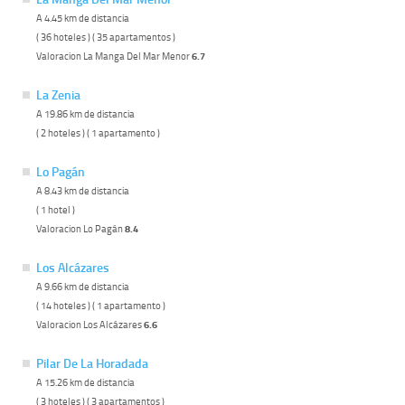
A 4.45 km de distancia
( 36 hoteles ) ( 35 apartamentos )
Valoracion La Manga Del Mar Menor
6.7
La Zenia
A 19.86 km de distancia
( 2 hoteles ) ( 1 apartamento )
Lo Pagán
A 8.43 km de distancia
( 1 hotel )
Valoracion Lo Pagán
8.4
Los Alcázares
A 9.66 km de distancia
( 14 hoteles ) ( 1 apartamento )
Valoracion Los Alcázares
6.6
Pilar De La Horadada
A 15.26 km de distancia
( 3 hoteles ) ( 3 apartamentos )