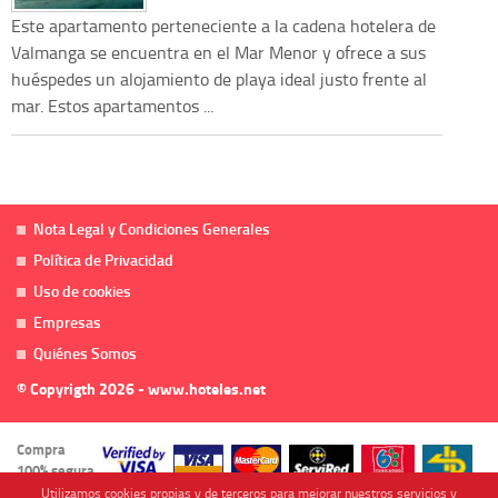
Este apartamento perteneciente a la cadena hotelera de
Valmanga se encuentra en el Mar Menor y ofrece a sus
huéspedes un alojamiento de playa ideal justo frente al
mar. Estos apartamentos ...
Nota Legal y Condiciones Generales
Política de Privacidad
Uso de cookies
Empresas
Quiénes Somos
© Copyrigth 2026 - www.hoteles.net
Compra
100% segura
Utilizamos cookies propias y de terceros para mejorar nuestros servicios y