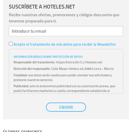
SUSCRÍBETE A HOTELES.NET
Recibe nuestras ofertas, promociones y códigos descuento que
tenemos preparado para ti.
Acepto el tratamiento de mis datos para recibir la Newsletter
INFORMACIÓN BÁSICA SOBRE PROTECCIÓN DE DATOS
Responsable del tratamiento:
Viajes Anticiclón S.L/Hoteles.net
Dirección del responsable:
Calle Mayor número 46,30893 Lorca - Murcia
Finalidad:
sus datos serán usados para poder atender sus solicitudes y
prestarle nuestros servicios.
Publicidad:
solo le enviaremos publicidad con su autorización previa, que
podrá facilitarnos mediante la casilla correspondiente establecida al
efecto.
Base Jurídica:
únicamente trataremos sus datos con su consentimiento
ENVIAR
previo, que podrá facilitarnos mediante la casilla correspondiente
establecida al efecto.
Destinatarios:
con carácter general, sólo el personal de nuestra entidad
que esté debidamente autorizado podrá tener conocimiento de la
información que le pedimos. No se comunicarán datos a terceros.
ÚLTIMAS OPINIONES