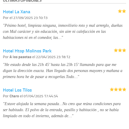
Derechos:
tiene derecho a saber qué información tenemos sobre usted,
corregirla y eliminarla, tal y como se explica en la información adicional
Hotel La Xana
disponible en nuestra página web.
Información complementaria:
Puede consultar la información adicional y
Por
el 27/09/2025 23:10:13
detallada sobre cómo tratamos sus datos en la
política de privacidad
"Pésimo hotel, limpieza ninguna, inmovilisrio roto y mal arrerglo, dueñas
con Mal carácter y sin educación, sin aire ni calefacción en las
habitaciones ni en el comedor, las…"
Hotel Htop Molinos Park
Por
A los pasotas
el 22/04/2025 23:18:12
"He estado desde las 21h 45’ hasta las 23h 15’ llamando para que me
digan la dirección exacta. Han llegado dos personas mayores y mañana a
primera hora he de pasar a recogerlas.Todo…"
Hotel Los Tilos
Por
Charo
el 01/04/2025 17:44:54
"Estuve alojada la semana pasada...No creo que reúna condiciones para
ser habitado. El polvo de la entrada, pasillo y habitación , no se había
limpiado en todo el invierno, además de…"