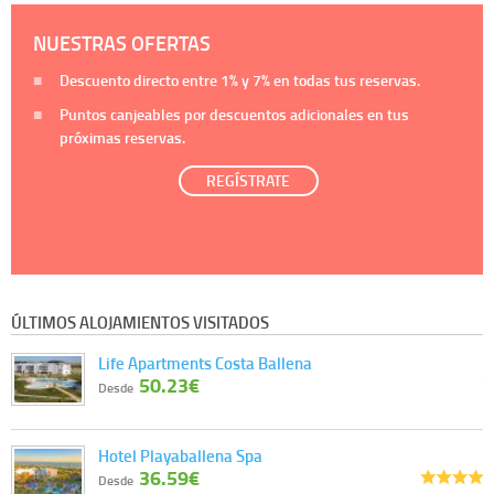
NUESTRAS OFERTAS
Descuento directo entre
1%
y
7%
en todas tus reservas.
Puntos canjeables por descuentos adicionales en tus
próximas reservas.
REGÍSTRATE
ÚLTIMOS ALOJAMIENTOS VISITADOS
Life Apartments Costa Ballena
50.23€
Desde
Hotel Playaballena Spa
36.59€
Desde