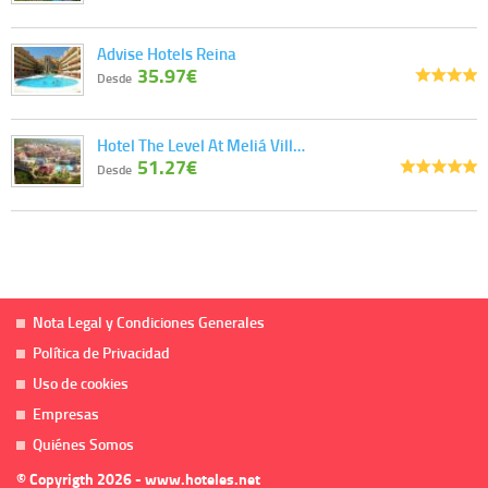
Advise Hotels Reina
35.97€
Desde
Hotel The Level At Meliá Vill…
51.27€
Desde
Nota Legal y Condiciones Generales
Política de Privacidad
Uso de cookies
Empresas
Quiénes Somos
© Copyrigth 2026 - www.hoteles.net