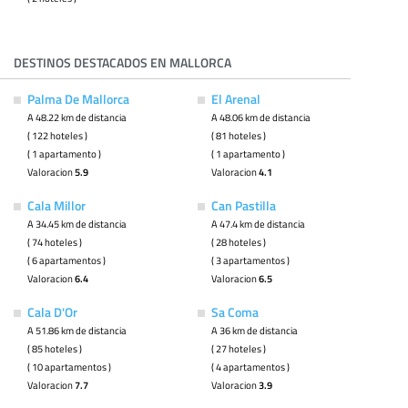
DESTINOS DESTACADOS EN MALLORCA
Palma De Mallorca
El Arenal
A 48.22 km de distancia
A 48.06 km de distancia
( 122 hoteles )
( 81 hoteles )
( 1 apartamento )
( 1 apartamento )
Valoracion
5.9
Valoracion
4.1
Cala Millor
Can Pastilla
A 34.45 km de distancia
A 47.4 km de distancia
( 74 hoteles )
( 28 hoteles )
( 6 apartamentos )
( 3 apartamentos )
Valoracion
6.4
Valoracion
6.5
Cala D'Or
Sa Coma
A 51.86 km de distancia
A 36 km de distancia
( 85 hoteles )
( 27 hoteles )
( 10 apartamentos )
( 4 apartamentos )
Valoracion
7.7
Valoracion
3.9