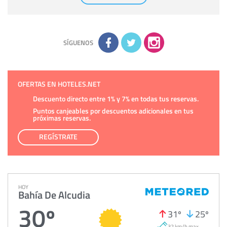
comunicarán datos a terceros.
Derechos:
tiene derecho a saber qué información tenemos
sobre usted, corregirla y eliminarla, tal y como se explica en
la información adicional disponible en nuestra página web.
Información complementaria:
Puede consultar la información
adicional y detallada sobre cómo tratamos sus datos en la
política de privacidad
SÍGUENOS
OFERTAS EN HOTELES.NET
Descuento directo entre 1% y 7% en todas tus reservas.
Puntos canjeables por descuentos adicionales en tus
próximas reservas.
REGÍSTRATE
HOY
Bahía De Alcudia
30º
31º
25º
32 km/h max.