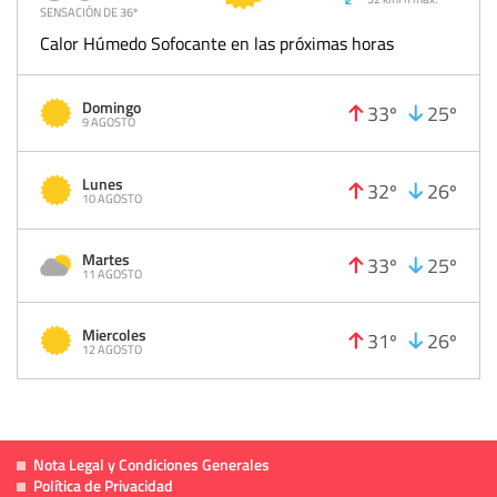
SENSACIÓN DE 36º
Calor Húmedo Sofocante en las próximas horas
Domingo
33º
25º
9 AGOSTO
Lunes
32º
26º
10 AGOSTO
Martes
33º
25º
11 AGOSTO
Miercoles
31º
26º
12 AGOSTO
Nota Legal y Condiciones Generales
Política de Privacidad