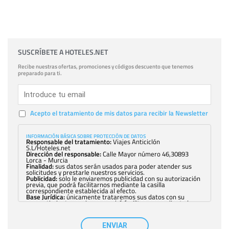
SUSCRÍBETE A HOTELES.NET
Recibe nuestras ofertas, promociones y códigos descuento que tenemos
preparado para ti.
Acepto el tratamiento de mis datos para recibir la Newsletter
INFORMACIÓN BÁSICA SOBRE PROTECCIÓN DE DATOS
Responsable del tratamiento:
Viajes Anticiclón
S.L/Hoteles.net
Dirección del responsable:
Calle Mayor número 46,30893
Lorca - Murcia
Finalidad:
sus datos serán usados para poder atender sus
solicitudes y prestarle nuestros servicios.
Publicidad:
solo le enviaremos publicidad con su autorización
previa, que podrá facilitarnos mediante la casilla
correspondiente establecida al efecto.
Base Jurídica:
únicamente trataremos sus datos con su
consentimiento previo, que podrá facilitarnos mediante la
casilla correspondiente establecida al efecto.
Destinatarios:
con carácter general, sólo el personal de
nuestra entidad que esté debidamente autorizado podrá
ENVIAR
tener conocimiento de la información que le pedimos. No se