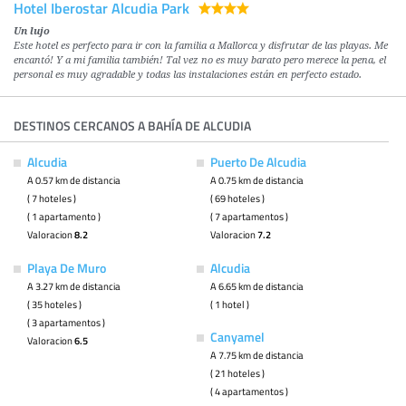
Hotel Iberostar Alcudia Park
Un lujo
Este hotel es perfecto para ir con la familia a Mallorca y disfrutar de las playas. Me
encantó! Y a mi familia también! Tal vez no es muy barato pero merece la pena, el
personal es muy agradable y todas las instalaciones están en perfecto estado.
DESTINOS CERCANOS A BAHÍA DE ALCUDIA
Alcudia
Puerto De Alcudia
A 0.57 km de distancia
A 0.75 km de distancia
( 7 hoteles )
( 69 hoteles )
( 1 apartamento )
( 7 apartamentos )
Valoracion
8.2
Valoracion
7.2
Playa De Muro
Alcudia
A 3.27 km de distancia
A 6.65 km de distancia
( 35 hoteles )
( 1 hotel )
( 3 apartamentos )
Canyamel
Valoracion
6.5
A 7.75 km de distancia
( 21 hoteles )
( 4 apartamentos )