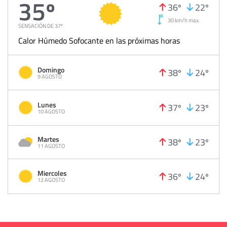
35º
36º
22º
30 km/h max.
SENSACIÓN DE 37º
Calor Húmedo Sofocante en las próximas horas
Domingo
38º
24º
9 AGOSTO
Lunes
37º
23º
10 AGOSTO
Martes
38º
23º
11 AGOSTO
Miercoles
36º
24º
12 AGOSTO