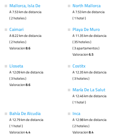
Mallorca, Isla De
North Mallorca
A 7.53 km de distancia
A 7.53 km de distancia
( 2 hoteles )
( 1 hotel )
Caimari
Playa De Muro
A 8.22 km de distancia
A 11.35 km de distancia
( 2 hoteles )
( 35 hoteles )
Valoracion
8.6
( 3 apartamentos )
Valoracion
6.5
Lloseta
Costitx
A 12.09 km de distancia
A 12.35 km de distancia
( 3 hoteles )
( 3 hoteles )
Valoracion
8.6
María De La Salut
A 12.46 km de distancia
( 1 hotel )
Bahía De Alcudia
Inca
A 12.79 km de distancia
A 12.98 km de distancia
( 1 hotel )
( 2 hoteles )
Valoracion
4.4
Valoracion
8.4