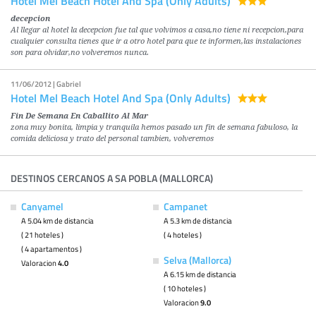
Hotel Mel Beach Hotel And Spa (Only Adults)
decepcion
Al llegar al hotel la decepcion fue tal que volvimos a casa,no tiene ni recepcion,para
cualquier consulta tienes que ir a otro hotel para que te informen,las instalaciones
son para olvidar,no volveremos nunca.
11/06/2012 | Gabriel
Hotel Mel Beach Hotel And Spa (Only Adults)
Fin De Semana En Caballito Al Mar
zona muy bonita, limpia y tranquila hemos pasado un fin de semana fabuloso, la
comida deliciosa y trato del personal tambien, volveremos
DESTINOS CERCANOS A SA POBLA (MALLORCA)
Canyamel
Campanet
A 5.04 km de distancia
A 5.3 km de distancia
( 21 hoteles )
( 4 hoteles )
( 4 apartamentos )
Selva (Mallorca)
Valoracion
4.0
A 6.15 km de distancia
( 10 hoteles )
Valoracion
9.0