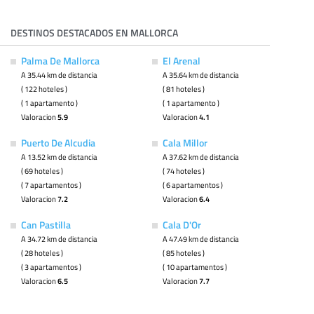
DESTINOS DESTACADOS EN MALLORCA
Palma De Mallorca
El Arenal
A 35.44 km de distancia
A 35.64 km de distancia
( 122 hoteles )
( 81 hoteles )
( 1 apartamento )
( 1 apartamento )
Valoracion
5.9
Valoracion
4.1
Puerto De Alcudia
Cala Millor
A 13.52 km de distancia
A 37.62 km de distancia
( 69 hoteles )
( 74 hoteles )
( 7 apartamentos )
( 6 apartamentos )
Valoracion
7.2
Valoracion
6.4
Can Pastilla
Cala D'Or
A 34.72 km de distancia
A 47.49 km de distancia
( 28 hoteles )
( 85 hoteles )
( 3 apartamentos )
( 10 apartamentos )
Valoracion
6.5
Valoracion
7.7