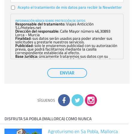
Acepto el tratamiento de mis datos para recibir la Newsletter
INFORMACIÓN BÁSICA SOBRE PROTECCIÓN DE DATOS
Responsable del tratamiento:
Viajes Anticiclón
S.L/Hoteles.net
Dirección del responsable:
Calle Mayor número 46,30893
Lorca - Murcia
Finalidad:
sus datos serán usados para poder atender sus
solicitudes y prestarle nuestros servicios.
Publicidad:
solo le enviaremos publicidad con su autorización
previa, que podrá facilitarnos mediante la casilla
correspondiente establecida al efecto.
Base Jurídica:
únicamente trataremos sus datos con su
consentimiento previo, que podrá facilitarnos mediante la
casilla correspondiente establecida al efecto.
Destinatarios:
con carácter general, sólo el personal de
nuestra entidad que esté debidamente autorizado podrá
ENVIAR
tener conocimiento de la información que le pedimos. No se
comunicarán datos a terceros.
Derechos:
tiene derecho a saber qué información tenemos
sobre usted, corregirla y eliminarla, tal y como se explica en
la información adicional disponible en nuestra página web.
Información complementaria:
Puede consultar la información
adicional y detallada sobre cómo tratamos sus datos en la
política de privacidad
SÍGUENOS
DISFRUTA SA POBLA (MALLORCA) COMO NUNCA
Agroturismo en Sa Pobla, Mallorca