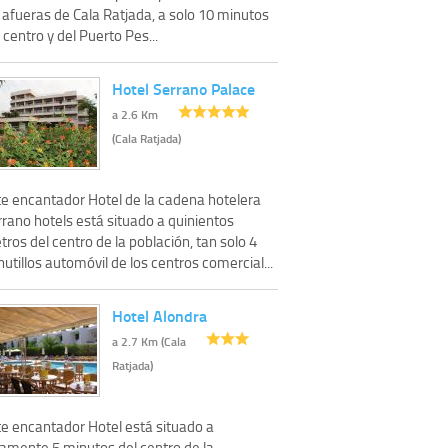
 afueras de Cala Ratjada, a solo 10 minutos
 centro y del Puerto Pes...
Hotel Serrano Palace
a 2.6 Km
(Cala Ratjada)
te encantador Hotel de la cadena hotelera
rano hotels está situado a quinientos
ros del centro de la población, tan solo 4
utillos automóvil de los centros comercial...
Hotel Alondra
a 2.7 Km (Cala
Ratjada)
te encantador Hotel está situado a
lamente 5 minutos del centro de la