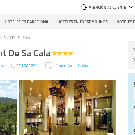
ATENCIÓN AL CLIENTE
HOTELES EN BARCELONA
HOTELES EN TORREMOLINOS
HOTELES E
b Font De Sa Cala
nt De Sa Cala
D
h
)
971563291
1 opinión
-
Opina
ca