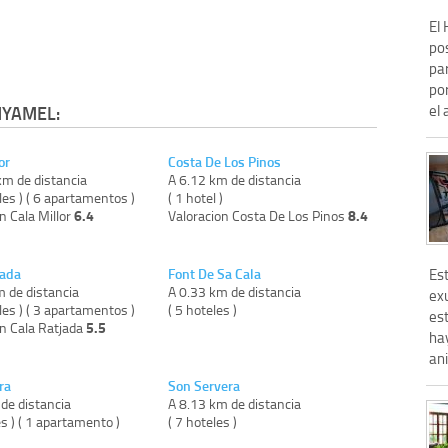
El
pos
pa
por
el 
NYAMEL:
or
Costa De Los Pinos
km de distancia
A 6.12 km de distancia
les ) ( 6 apartamentos )
( 1 hotel )
6.4
8.4
n Cala Millor
Valoracion Costa De Los Pinos
Es
jada
Font De Sa Cala
m de distancia
A 0.33 km de distancia
ex
les ) ( 3 apartamentos )
( 5 hoteles )
est
5.5
on Cala Ratjada
hay
ani
ra
Son Servera
de distancia
A 8.13 km de distancia
es ) ( 1 apartamento )
( 7 hoteles )