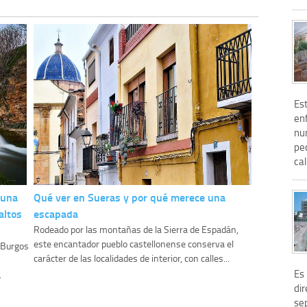
Es
en
nu
pe
cal
 una
Qué ver en Sueras y por qué merece una
altos
escapada
Rodeado por las montañas de la Sierra de Espadán,
este encantador pueblo castellonense conserva el
y Burgos
carácter de las localidades de interior, con calles...
Es
.
di
se