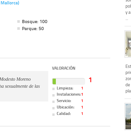
 Mallorca)
pob
y a
...
Bosque: 100
Parque: 50
Es
VALORACIÓN
pri
1
zon
n Modesto Moreno
de 
ha sexualmente de las
Limpieza:
1
pla
Instalaciones:
1
Servicio:
1
Ubicación:
1
Calidad:
1