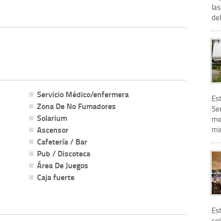
las
del
Servicio Médico/enfermera
Es
Zona De No Fumadores
Ser
Solarium
met
Ascensor
min
Cafetería / Bar
Pub / Discoteca
Área De Juegos
Caja fuerte
Es
so