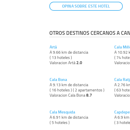
OPINA SOBRE ESTE HOTEL
OTROS DESTINOS CERCANOS A CA
Artá
Cala Mill
A 9.66 km de distancia
A 10.92 
( 13 hoteles )
( 74 hote
2.0
Valoracion Artá
Valoracio
Cala Bona
Cala Rat
A 9.13 km de distancia
A 2.76 k
( 16 hoteles ) ( 2 apartamentos )
( 63 hote
8.7
Valoracion Cala Bona
Valoraci
Cala Mesquida
Capdepe
A 6.91 km de distancia
A 6.9 km 
( 5 hoteles )
( 3 hotel