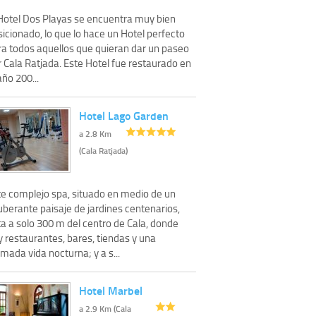
 Hotel Dos Playas se encuentra muy bien
icionado, lo que lo hace un Hotel perfecto
ra todos aquellos que quieran dar un paseo
 Cala Ratjada. Este Hotel fue restaurado en
año 200...
Hotel Lago Garden
a 2.8 Km
(Cala Ratjada)
te complejo spa, situado en medio de un
uberante paisaje de jardines centenarios,
a a solo 300 m del centro de Cala, donde
 restaurantes, bares, tiendas y una
mada vida nocturna; y a s...
Hotel Marbel
a 2.9 Km (Cala