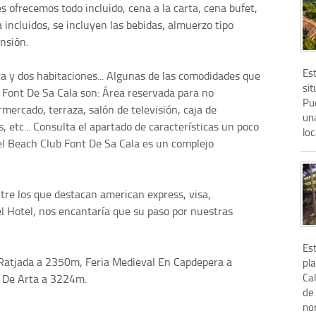
s ofrecemos todo incluido, cena a la carta, cena bufet,
incluidos, se incluyen las bebidas, almuerzo tipo
nsión.
Es
a y dos habitaciones... Algunas de las comodidades que
sit
 Font De Sa Cala son: Área reservada para no
Pue
ercado, terraza, salón de televisión, caja de
un
s, etc... Consulta el apartado de características un poco
loc
tel Beach Club Font De Sa Cala es un complejo
tre los que destacan american express, visa,
el Hotel, nos encantaría que su paso por nuestras
Est
Ratjada a 2350m, Feria Medieval En Capdepera a
pl
Ca
 De Arta a 3224m.
de
nor