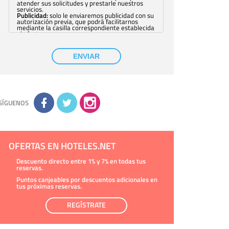
atender sus solicitudes y prestarle nuestros
servicios.
Publicidad:
solo le enviaremos publicidad con su
autorización previa, que podrá facilitarnos
mediante la casilla correspondiente establecida
al efecto.
Base Jurídica:
únicamente trataremos sus datos
con su consentimiento previo, que podrá
facilitarnos mediante la casilla correspondiente
ENVIAR
establecida al efecto.
Destinatarios:
con carácter general, sólo el
personal de nuestra entidad que esté
debidamente autorizado podrá tener
conocimiento de la información que le pedimos.
No se comunicarán datos a terceros.
Derechos:
tiene derecho a saber qué
información tenemos sobre usted, corregirla y
SÍGUENOS
eliminarla, tal y como se explica en la
información adicional disponible en nuestra
página web.
Información complementaria:
Puede consultar
la información adicional y detallada sobre cómo
tratamos sus datos en la
política de privacidad
OFERTAS EN HOTELES.NET
Descuento directo entre 1% y 7% en todas tus
reservas.
Puntos canjeables por descuentos adicionales en
tus próximas reservas.
REGÍSTRATE