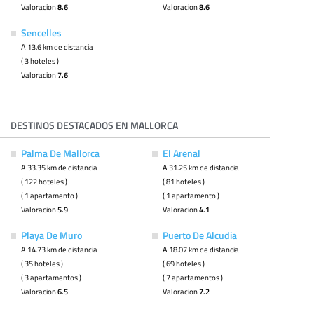
Valoracion
8.6
Valoracion
8.6
Sencelles
A 13.6 km de distancia
( 3 hoteles )
Valoracion
7.6
DESTINOS DESTACADOS EN MALLORCA
Palma De Mallorca
El Arenal
A 33.35 km de distancia
A 31.25 km de distancia
( 122 hoteles )
( 81 hoteles )
( 1 apartamento )
( 1 apartamento )
Valoracion
5.9
Valoracion
4.1
Playa De Muro
Puerto De Alcudia
A 14.73 km de distancia
A 18.07 km de distancia
( 35 hoteles )
( 69 hoteles )
( 3 apartamentos )
( 7 apartamentos )
Valoracion
6.5
Valoracion
7.2