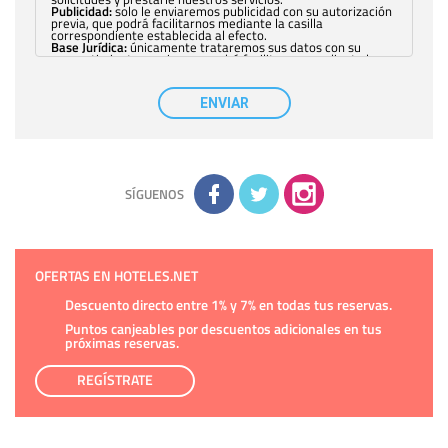
Publicidad:
solo le enviaremos publicidad con su autorización
previa, que podrá facilitarnos mediante la casilla
correspondiente establecida al efecto.
Base Jurídica:
únicamente trataremos sus datos con su
consentimiento previo, que podrá facilitarnos mediante la
casilla correspondiente establecida al efecto.
Destinatarios:
con carácter general, sólo el personal de
nuestra entidad que esté debidamente autorizado podrá
ENVIAR
tener conocimiento de la información que le pedimos. No se
comunicarán datos a terceros.
Derechos:
tiene derecho a saber qué información tenemos
sobre usted, corregirla y eliminarla, tal y como se explica en
la información adicional disponible en nuestra página web.
Información complementaria:
Puede consultar la información
adicional y detallada sobre cómo tratamos sus datos en la
política de privacidad
SÍGUENOS
OFERTAS EN HOTELES.NET
Descuento directo entre 1% y 7% en todas tus reservas.
Puntos canjeables por descuentos adicionales en tus
próximas reservas.
REGÍSTRATE