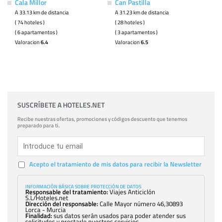
Cala Millor
Can Pastilla
A 33.13 km de distancia
A 31.23 km de distancia
( 74 hoteles )
( 28 hoteles )
( 6 apartamentos )
( 3 apartamentos )
Valoracion
6.4
Valoracion
6.5
SUSCRÍBETE A HOTELES.NET
Recibe nuestras ofertas, promociones y códigos descuento que tenemos
preparado para ti.
Acepto el tratamiento de mis datos para recibir la Newsletter
INFORMACIÓN BÁSICA SOBRE PROTECCIÓN DE DATOS
Responsable del tratamiento:
Viajes Anticiclón
S.L/Hoteles.net
Dirección del responsable:
Calle Mayor número 46,30893
Lorca - Murcia
Finalidad:
sus datos serán usados para poder atender sus
solicitudes y prestarle nuestros servicios.