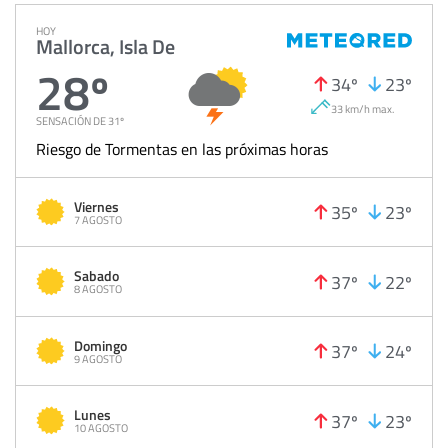
HOY
Mallorca, Isla De
28º
34º
23º
33 km/h max.
SENSACIÓN DE 31º
Riesgo de Tormentas en las próximas horas
Viernes
35º
23º
7 AGOSTO
Sabado
37º
22º
8 AGOSTO
Domingo
37º
24º
9 AGOSTO
Lunes
37º
23º
10 AGOSTO