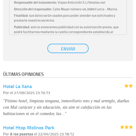
Responsable del tratamiento:
Viajes Anticiclón S.L/Hoteles.net
Dirección del responsable:
Calle Mayor número 46,30893 Lorca - Murcia
Finalidad:
sus datos serán usados para poder atender sus solicitudes y
prestarle nuestros servicios.
Publicidad:
solo le enviaremos publicidad con su autorización previa, que
podrá facilitarnos mediante la casilla correspondiente establecida al
efecto.
Base Jurídica:
únicamente trataremos sus datos con su consentimiento
ENVIAR
previo, que podrá facilitarnos mediante la casilla correspondiente
establecida al efecto.
Destinatarios:
con carácter general, sólo el personal de nuestra entidad
que esté debidamente autorizado podrá tener conocimiento de la
información que le pedimos. No se comunicarán datos a terceros.
ÚLTIMAS OPINIONES
Derechos:
tiene derecho a saber qué información tenemos sobre usted,
corregirla y eliminarla, tal y como se explica en la información adicional
Hotel La Xana
disponible en nuestra página web.
Información complementaria:
Puede consultar la información adicional y
Por
el 27/09/2025 23:10:13
detallada sobre cómo tratamos sus datos en la
política de privacidad
"Pésimo hotel, limpieza ninguna, inmovilisrio roto y mal arrerglo, dueñas
con Mal carácter y sin educación, sin aire ni calefacción en las
habitaciones ni en el comedor, las…"
Hotel Htop Molinos Park
Por
A los pasotas
el 22/04/2025 23:18:12