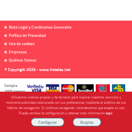
Nota Legal y Condiciones Generales
Política de Privacidad
Uso de cookies
Empresas
Quiénes Somos
© Copyrigth 2026 - www.hoteles.net
Compra
100% segura
Utilizamos cookies propias y de terceros para mejorar nuestros servicios y
mostrarle publicidad relacionada con sus preferencias mediante el análisis de sus
hábitos de navegación. Si continua navegando, consideramos que acepta su uso.
Puede cambiar la configuración u obtener más información
aquí
.
Cofinanciado por