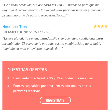
"He estado desde las 21h 45’ hasta las 23h 15’ llamando para que me
digan la dirección exacta. Han llegado dos personas mayores y mañana a
primera hora he de pasar a recogerlas.Todo…"
Hotel Los Tilos
Por
Charo
el 01/04/2025 17:44:54
"Estuve alojada la semana pasada...No creo que reúna condiciones para
ser habitado. El polvo de la entrada, pasillo y habitación , no se había
limpiado en todo el invierno, además de…"
NUESTRAS OFERTAS
Descuento directo entre
1%
y
7%
en todas tus reservas.
Puntos canjeables por descuentos adicionales en tus
próximas reservas.
REGÍSTRATE