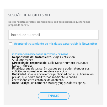
SUSCRÍBETE A HOTELES.NET
Recibe nuestras ofertas, promociones y códigos descuento que tenemos
preparado para ti.
Acepto el tratamiento de mis datos para recibir la Newsletter
INFORMACIÓN BÁSICA SOBRE PROTECCIÓN DE DATOS
Responsable del tratamiento:
Viajes Anticiclón
S.L/Hoteles.net
Dirección del responsable:
Calle Mayor número 46,30893
Lorca - Murcia
Finalidad:
sus datos serán usados para poder atender sus
solicitudes y prestarle nuestros servicios.
Publicidad:
solo le enviaremos publicidad con su autorización
previa, que podrá facilitarnos mediante la casilla
correspondiente establecida al efecto.
Base Jurídica:
únicamente trataremos sus datos con su
consentimiento previo, que podrá facilitarnos mediante la
casilla correspondiente establecida al efecto.
Destinatarios:
con carácter general, sólo el personal de
nuestra entidad que esté debidamente autorizado podrá
ENVIAR
tener conocimiento de la información que le pedimos. No se
comunicarán datos a terceros.
Derechos:
tiene derecho a saber qué información tenemos
sobre usted, corregirla y eliminarla, tal y como se explica en