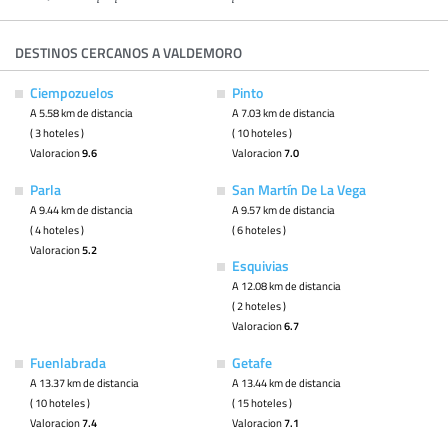
DESTINOS CERCANOS A VALDEMORO
Ciempozuelos
Pinto
A 5.58 km de distancia
A 7.03 km de distancia
( 3 hoteles )
( 10 hoteles )
Valoracion
9.6
Valoracion
7.0
Parla
San Martín De La Vega
A 9.44 km de distancia
A 9.57 km de distancia
( 4 hoteles )
( 6 hoteles )
Valoracion
5.2
Esquivias
A 12.08 km de distancia
( 2 hoteles )
Valoracion
6.7
Fuenlabrada
Getafe
A 13.37 km de distancia
A 13.44 km de distancia
( 10 hoteles )
( 15 hoteles )
Valoracion
7.4
Valoracion
7.1