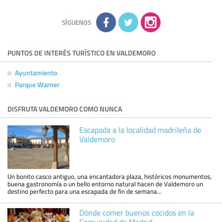
la información adicional disponible en nuestra página web.
Información complementaria:
Puede consultar la información
adicional y detallada sobre cómo tratamos sus datos en la
política de privacidad
SÍGUENOS
PUNTOS DE INTERÉS TURÍSTICO EN VALDEMORO
Ayuntamiento
Parque Warner
DISFRUTA VALDEMORO COMO NUNCA
Escapada a la localidad madrileña de
Valdemoro
Un bonito casco antiguo, una encantadora plaza, históricos monumentos,
buena gastronomía o un bello entorno natural hacen de Valdemoro un
destino perfecto para una escapada de fin de semana...
Dónde comer buenos cocidos en la
Comunidad de Madrid