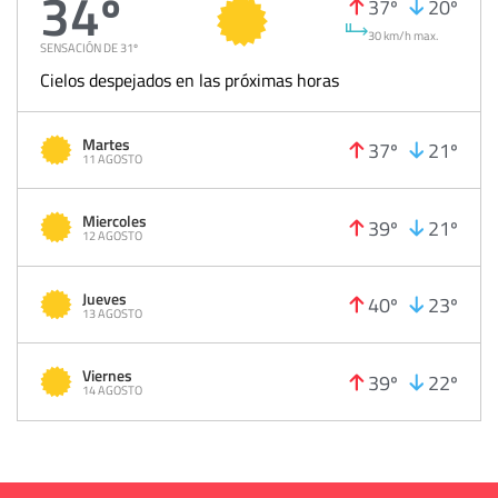
34º
37º
20º
30 km/h max.
SENSACIÓN DE 31º
Cielos despejados en las próximas horas
Martes
37º
21º
11 AGOSTO
Miercoles
39º
21º
12 AGOSTO
Jueves
40º
23º
13 AGOSTO
Viernes
39º
22º
14 AGOSTO