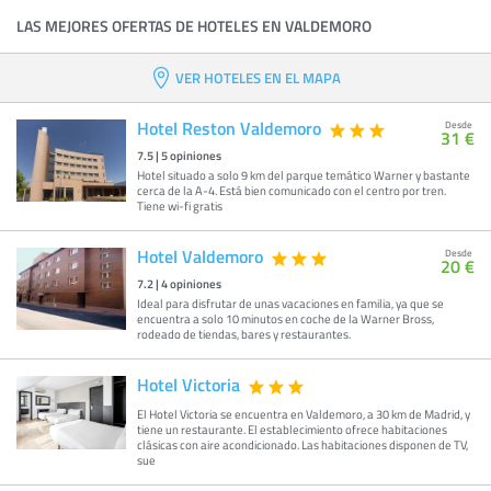
LAS MEJORES OFERTAS DE HOTELES EN VALDEMORO
VER HOTELES EN EL MAPA
Hotel Reston Valdemoro
Desde
31 €
7.5
|
5
opiniones
Hotel situado a solo 9 km del parque temático Warner y bastante
cerca de la A-4. Está bien comunicado con el centro por tren.
Tiene wi-fi gratis
Hotel Valdemoro
Desde
20 €
7.2
|
4
opiniones
Ideal para disfrutar de unas vacaciones en familia, ya que se
encuentra a solo 10 minutos en coche de la Warner Bross,
rodeado de tiendas, bares y restaurantes.
Hotel Victoria
El Hotel Victoria se encuentra en Valdemoro, a 30 km de Madrid, y
tiene un restaurante. El establecimiento ofrece habitaciones
clásicas con aire acondicionado. Las habitaciones disponen de TV,
sue