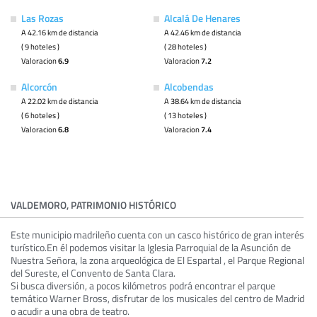
Las Rozas
Alcalá De Henares
A 42.16 km de distancia
A 42.46 km de distancia
( 9 hoteles )
( 28 hoteles )
Valoracion
6.9
Valoracion
7.2
Alcorcón
Alcobendas
A 22.02 km de distancia
A 38.64 km de distancia
( 6 hoteles )
( 13 hoteles )
Valoracion
6.8
Valoracion
7.4
VALDEMORO, PATRIMONIO HISTÓRICO
Este municipio madrileño cuenta con un casco histórico de gran interés
turístico.En él podemos visitar la Iglesia Parroquial de la Asunción de
Nuestra Señora, la zona arqueológica de El Espartal , el Parque Regional
del Sureste, el Convento de Santa Clara.
Si busca diversión, a pocos kilómetros podrá encontrar el parque
temático Warner Bross, disfrutar de los musicales del centro de Madrid
o acudir a una obra de teatro.