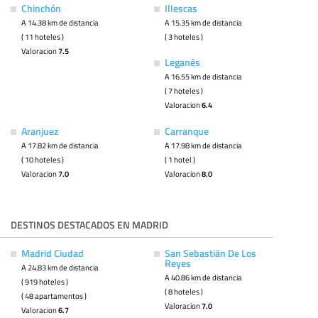
Chinchón
Illescas
A 14.38 km de distancia
A 15.35 km de distancia
( 11 hoteles )
( 3 hoteles )
Valoracion
7.5
Leganés
A 16.55 km de distancia
( 7 hoteles )
Valoracion
6.4
Aranjuez
Carranque
A 17.82 km de distancia
A 17.98 km de distancia
( 10 hoteles )
( 1 hotel )
Valoracion
7.0
Valoracion
8.0
DESTINOS DESTACADOS EN MADRID
Madrid Ciudad
San Sebastián De Los
Reyes
A 24.83 km de distancia
A 40.86 km de distancia
( 919 hoteles )
( 8 hoteles )
( 48 apartamentos )
Valoracion
7.0
Valoracion
6.7