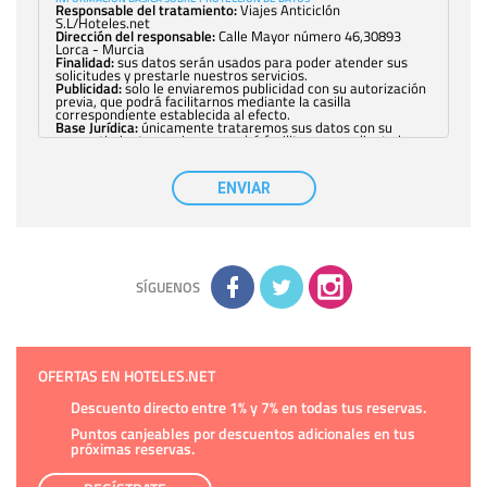
Responsable del tratamiento:
Viajes Anticiclón
S.L/Hoteles.net
Dirección del responsable:
Calle Mayor número 46,30893
Lorca - Murcia
Finalidad:
sus datos serán usados para poder atender sus
solicitudes y prestarle nuestros servicios.
Publicidad:
solo le enviaremos publicidad con su autorización
previa, que podrá facilitarnos mediante la casilla
correspondiente establecida al efecto.
Base Jurídica:
únicamente trataremos sus datos con su
consentimiento previo, que podrá facilitarnos mediante la
casilla correspondiente establecida al efecto.
Destinatarios:
con carácter general, sólo el personal de
nuestra entidad que esté debidamente autorizado podrá
ENVIAR
tener conocimiento de la información que le pedimos. No se
comunicarán datos a terceros.
Derechos:
tiene derecho a saber qué información tenemos
sobre usted, corregirla y eliminarla, tal y como se explica en
la información adicional disponible en nuestra página web.
Información complementaria:
Puede consultar la información
adicional y detallada sobre cómo tratamos sus datos en la
política de privacidad
SÍGUENOS
OFERTAS EN HOTELES.NET
Descuento directo entre 1% y 7% en todas tus reservas.
Puntos canjeables por descuentos adicionales en tus
próximas reservas.