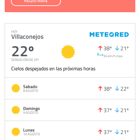
REGÍSTRATE
HOY
Villaconejos
22º
38º
21º
34 km/h max.
SENSACIÓN DE 25º
Cielos despejados en las próximas horas
Sabado
38º
22º
8 AGOSTO
Domingo
37º
21º
9 AGOSTO
Lunes
37º
21º
10 AGOSTO