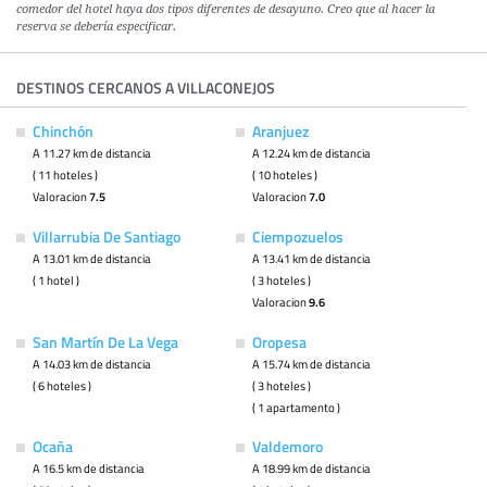
comedor del hotel haya dos tipos diferentes de desayuno. Creo que al hacer la
reserva se debería especificar.
DESTINOS CERCANOS A VILLACONEJOS
Chinchón
Aranjuez
A 11.27 km de distancia
A 12.24 km de distancia
( 11 hoteles )
( 10 hoteles )
Valoracion
7.5
Valoracion
7.0
Villarrubia De Santiago
Ciempozuelos
A 13.01 km de distancia
A 13.41 km de distancia
( 1 hotel )
( 3 hoteles )
Valoracion
9.6
San Martín De La Vega
Oropesa
A 14.03 km de distancia
A 15.74 km de distancia
( 6 hoteles )
( 3 hoteles )
( 1 apartamento )
Ocaña
Valdemoro
A 16.5 km de distancia
A 18.99 km de distancia