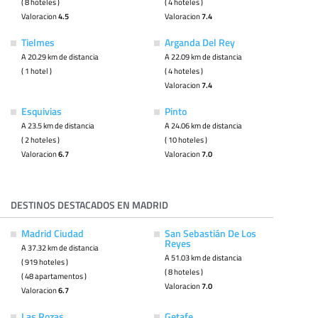
( 8 hoteles )
( 4 hoteles )
Valoracion
4.5
Valoracion
7.4
Tielmes
Arganda Del Rey
A 20.29 km de distancia
A 22.09 km de distancia
( 1 hotel )
( 4 hoteles )
Valoracion
7.4
Esquivias
Pinto
A 23.5 km de distancia
A 24.06 km de distancia
( 2 hoteles )
( 10 hoteles )
Valoracion
6.7
Valoracion
7.0
DESTINOS DESTACADOS EN MADRID
Madrid Ciudad
San Sebastián De Los
Reyes
A 37.32 km de distancia
A 51.03 km de distancia
( 919 hoteles )
( 8 hoteles )
( 48 apartamentos )
Valoracion
7.0
Valoracion
6.7
Las Rozas
Getafe