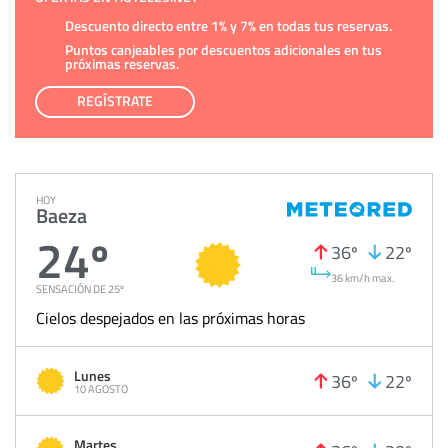
Descuento directo entre 1% y 7% en todas tus reservas.
Puntos canjeables por descuentos adicionales en tus
próximas reservas.
REGÍSTRATE
HOY
Baeza
24º
36º
22º
36 km/h max.
SENSACIÓN DE 25º
Cielos despejados en las próximas horas
Lunes
36º
22º
10 AGOSTO
Martes