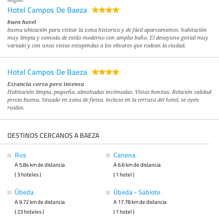
Miguel
Hotel Campos De Baeza
buen hotel
buena ubicación para visitar la zona historica y de fácil aparcamiento. habitación
muy limpia y comoda de estilo moderno con amplio baño. El desayuno genial muy
variado y con unas vistas estupendas a los olivares que rodean la ciudad.
Hotel Campos De Baeza
Estancia corta pero intensa
Habitación limpia, pequeña, almohadas incómodas. Vistas bonitas. Relación calidad
precio buena. Situado en zona de fiesta, incluso en la terraza del hotel, se oyen
ruidos.
DESTINOS CERCANOS A BAEZA
Rus
Canena
A 5.84 km de distancia
A 6.6 km de distancia
( 3 hoteles )
( 1 hotel )
Úbeda
Úbeda - Sabiote
A 9.72 km de distancia
A 17.78 km de distancia
( 23 hoteles )
( 1 hotel )