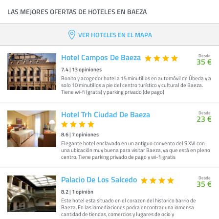
LAS MEJORES OFERTAS DE HOTELES EN BAEZA
VER HOTELES EN EL MAPA
Hotel Campos De Baeza
Desde
35 €
7.4
|
13
opiniones
Bonito y acogedor hotel a 15 minutillos en automóvil de Úbeda y a
solo 10 minutillos a pie del centro turístico y cultural de Baeza.
Tiene wi-fi (gratis) y parking privado (de pago)
Hotel Trh Ciudad De Baeza
Desde
23 €
8.6
|
7
opiniones
Elegante hotel enclavado en un antiguo convento del S.XVI con
una ubicación muy buena para visitar Baeza, ya que está en pleno
centro. Tiene parking privado de pago y wi-fi gratis
Palacio De Los Salcedo
Desde
35 €
8.2
|
1
opinión
Este hotel esta situado en el corazon del historico barrio de
Baeza. En las inmediaciones podra encontrar una inmensa
cantidad de tiendas, comercios y lugares de ocio y