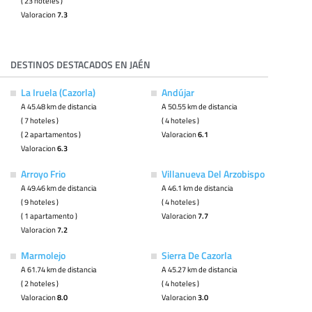
( 23 hoteles )
Valoracion
7.3
DESTINOS DESTACADOS EN JAÉN
La Iruela (Cazorla)
Andújar
A 45.48 km de distancia
A 50.55 km de distancia
( 7 hoteles )
( 4 hoteles )
( 2 apartamentos )
Valoracion
6.1
Valoracion
6.3
Arroyo Frio
Villanueva Del Arzobispo
A 49.46 km de distancia
A 46.1 km de distancia
( 9 hoteles )
( 4 hoteles )
( 1 apartamento )
Valoracion
7.7
Valoracion
7.2
Marmolejo
Sierra De Cazorla
A 61.74 km de distancia
A 45.27 km de distancia
( 2 hoteles )
( 4 hoteles )
Valoracion
8.0
Valoracion
3.0