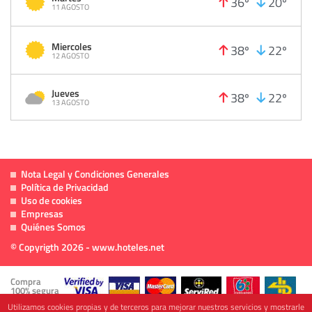
36º
20º
11 AGOSTO
Miercoles
38º
22º
12 AGOSTO
Jueves
38º
22º
13 AGOSTO
Nota Legal y Condiciones Generales
Política de Privacidad
Uso de cookies
Empresas
Quiénes Somos
© Copyrigth 2026 - www.hoteles.net
Compra
100% segura
Utilizamos cookies propias y de terceros para mejorar nuestros servicios y mostrarle