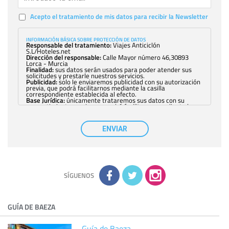
Acepto el tratamiento de mis datos para recibir la Newsletter
INFORMACIÓN BÁSICA SOBRE PROTECCIÓN DE DATOS
Responsable del tratamiento:
Viajes Anticiclón
S.L/Hoteles.net
Dirección del responsable:
Calle Mayor número 46,30893
Lorca - Murcia
Finalidad:
sus datos serán usados para poder atender sus
solicitudes y prestarle nuestros servicios.
Publicidad:
solo le enviaremos publicidad con su autorización
previa, que podrá facilitarnos mediante la casilla
correspondiente establecida al efecto.
Base Jurídica:
únicamente trataremos sus datos con su
consentimiento previo, que podrá facilitarnos mediante la
casilla correspondiente establecida al efecto.
Destinatarios:
con carácter general, sólo el personal de
nuestra entidad que esté debidamente autorizado podrá
ENVIAR
tener conocimiento de la información que le pedimos. No se
comunicarán datos a terceros.
Derechos:
tiene derecho a saber qué información tenemos
sobre usted, corregirla y eliminarla, tal y como se explica en
la información adicional disponible en nuestra página web.
Información complementaria:
Puede consultar la información
adicional y detallada sobre cómo tratamos sus datos en la
política de privacidad
SÍGUENOS
GUÍA DE BAEZA
Guía de Baeza