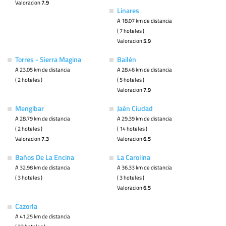
Valoracion
7.9
Linares
A 18.07 km de distancia
( 7 hoteles )
Valoracion
5.9
Torres - Sierra Magina
Bailén
A 23.05 km de distancia
A 28.46 km de distancia
( 2 hoteles )
( 5 hoteles )
Valoracion
7.9
Mengibar
Jaén Ciudad
A 28.79 km de distancia
A 29.39 km de distancia
( 2 hoteles )
( 14 hoteles )
Valoracion
7.3
Valoracion
6.5
Baños De La Encina
La Carolina
A 32.98 km de distancia
A 36.33 km de distancia
( 3 hoteles )
( 3 hoteles )
Valoracion
6.5
Cazorla
A 41.25 km de distancia