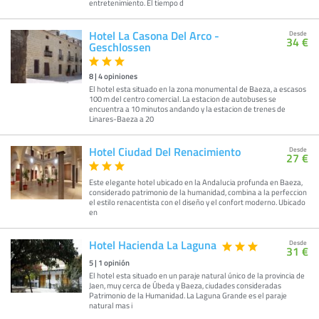
entretenimiento. El tiempo d
Hotel La Casona Del Arco -
Desde
34 €
Geschlossen
8
|
4
opiniones
El hotel esta situado en la zona monumental de Baeza, a escasos
100 m del centro comercial. La estacion de autobuses se
encuentra a 10 minutos andando y la estacion de trenes de
Linares-Baeza a 20
Hotel Ciudad Del Renacimiento
Desde
27 €
Este elegante hotel ubicado en la Andalucia profunda en Baeza,
considerado patrimonio de la humanidad, combina a la perfeccion
el estilo renacentista con el diseño y el confort moderno. Ubicado
en
Hotel Hacienda La Laguna
Desde
31 €
5
|
1
opinión
El hotel esta situado en un paraje natural único de la provincia de
Jaen, muy cerca de Úbeda y Baeza, ciudades consideradas
Patrimonio de la Humanidad. La Laguna Grande es el paraje
natural mas i