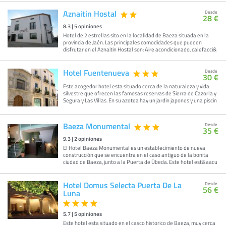
Aznaitin Hostal
Desde
28 €
8.3
|
5
opiniones
Hotel de 2 estrellas sito en la localidad de Baeza situada en la
provincia de Jaén. Las principales comodidades que pueden
disfrutar en el Aznaitin Hostal son: Aire acondicionado, calefacci&
Hotel Fuentenueva
Desde
30 €
Este acogedor hotel esta situado cerca de la naturaleza y vida
silvestre que ofrecen las famosas reservas de Sierra de Cazorla y
Segura y Las Villas. En su azotea hay un jardin japones y una piscin
Baeza Monumental
Desde
35 €
9.3
|
2
opiniones
El Hotel Baeza Monumental es un establecimiento de nueva
construcción que se encuentra en el caso antiguo de la bonita
ciudad de Baeza, junto a la Puerta de Úbeda. Este hotel est&aacu
Hotel Domus Selecta Puerta De La
Desde
56 €
Luna
5.7
|
5
opiniones
Este hotel esta situado en el casco historico de Baeza, muy cerca