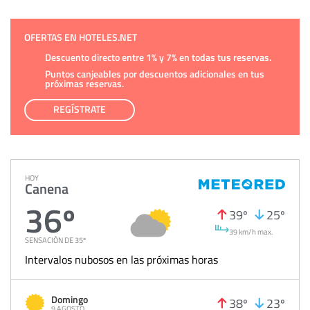
OFERTAS EN HOTELES.NET
Descuento directo entre 1% y 7% en todas tus reservas.
Puntos canjeables por descuentos adicionales en tus
próximas reservas.
REGÍSTRATE
HOY
Canena
36º
39º
25º
39 km/h max.
SENSACIÓN DE 35º
Intervalos nubosos en las próximas horas
Domingo
38º
23º
9 AGOSTO