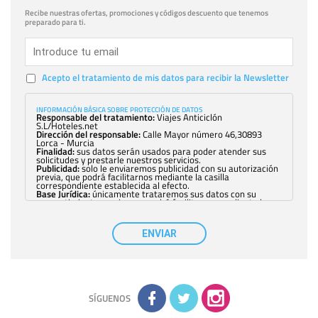
Recibe nuestras ofertas, promociones y códigos descuento que tenemos
preparado para ti.
Acepto el tratamiento de mis datos para recibir la Newsletter
INFORMACIÓN BÁSICA SOBRE PROTECCIÓN DE DATOS
Responsable del tratamiento:
Viajes Anticiclón
S.L/Hoteles.net
Dirección del responsable:
Calle Mayor número 46,30893
Lorca - Murcia
Finalidad:
sus datos serán usados para poder atender sus
solicitudes y prestarle nuestros servicios.
Publicidad:
solo le enviaremos publicidad con su autorización
previa, que podrá facilitarnos mediante la casilla
correspondiente establecida al efecto.
Base Jurídica:
únicamente trataremos sus datos con su
consentimiento previo, que podrá facilitarnos mediante la
casilla correspondiente establecida al efecto.
Destinatarios:
con carácter general, sólo el personal de
nuestra entidad que esté debidamente autorizado podrá
ENVIAR
tener conocimiento de la información que le pedimos. No se
comunicarán datos a terceros.
Derechos:
tiene derecho a saber qué información tenemos
sobre usted, corregirla y eliminarla, tal y como se explica en
la información adicional disponible en nuestra página web.
Información complementaria:
Puede consultar la información
adicional y detallada sobre cómo tratamos sus datos en la
política de privacidad
SÍGUENOS