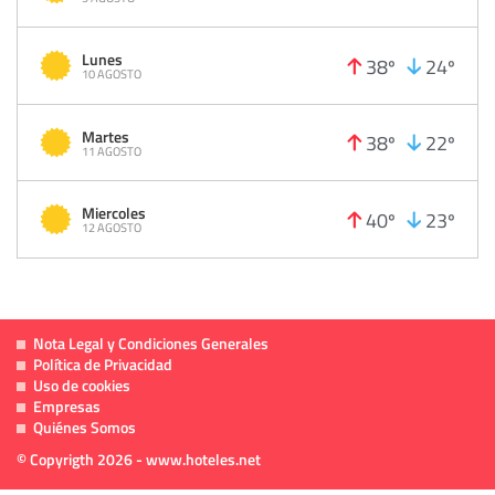
Lunes
38º
24º
10 AGOSTO
Martes
38º
22º
11 AGOSTO
Miercoles
40º
23º
12 AGOSTO
Nota Legal y Condiciones Generales
Política de Privacidad
Uso de cookies
Empresas
Quiénes Somos
© Copyrigth 2026 - www.hoteles.net