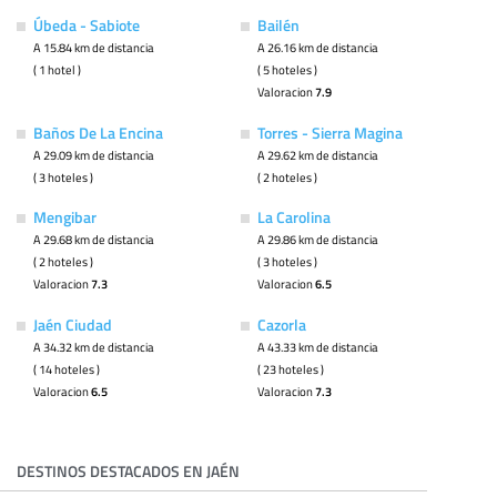
Úbeda - Sabiote
Bailén
A 15.84 km de distancia
A 26.16 km de distancia
( 1 hotel )
( 5 hoteles )
Valoracion
7.9
Baños De La Encina
Torres - Sierra Magina
A 29.09 km de distancia
A 29.62 km de distancia
( 3 hoteles )
( 2 hoteles )
Mengibar
La Carolina
A 29.68 km de distancia
A 29.86 km de distancia
( 2 hoteles )
( 3 hoteles )
Valoracion
7.3
Valoracion
6.5
Jaén Ciudad
Cazorla
A 34.32 km de distancia
A 43.33 km de distancia
( 14 hoteles )
( 23 hoteles )
Valoracion
6.5
Valoracion
7.3
DESTINOS DESTACADOS EN JAÉN