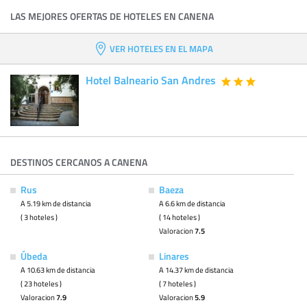
LAS MEJORES OFERTAS DE HOTELES EN CANENA
VER HOTELES EN EL MAPA
Hotel Balneario San Andres
DESTINOS CERCANOS A CANENA
Rus
Baeza
A 5.19 km de distancia
A 6.6 km de distancia
( 3 hoteles )
( 14 hoteles )
Valoracion
7.5
Úbeda
Linares
A 10.63 km de distancia
A 14.37 km de distancia
( 23 hoteles )
( 7 hoteles )
Valoracion
7.9
Valoracion
5.9