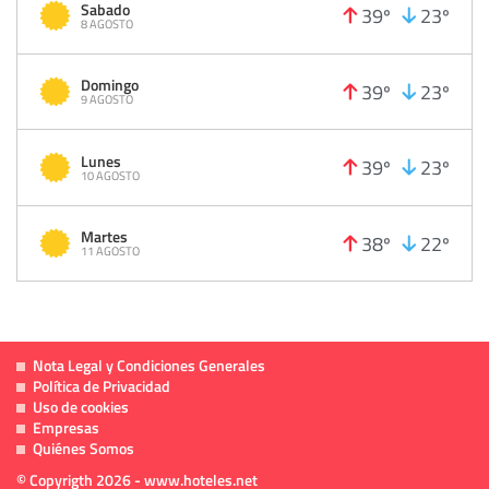
Sabado
39º
23º
8 AGOSTO
Domingo
39º
23º
9 AGOSTO
Lunes
39º
23º
10 AGOSTO
Martes
38º
22º
11 AGOSTO
Nota Legal y Condiciones Generales
Política de Privacidad
Uso de cookies
Empresas
Quiénes Somos
© Copyrigth 2026 - www.hoteles.net