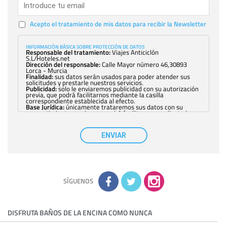
Acepto el tratamiento de mis datos para recibir la Newsletter
INFORMACIÓN BÁSICA SOBRE PROTECCIÓN DE DATOS
Responsable del tratamiento:
Viajes Anticiclón
S.L/Hoteles.net
Dirección del responsable:
Calle Mayor número 46,30893
Lorca - Murcia
Finalidad:
sus datos serán usados para poder atender sus
solicitudes y prestarle nuestros servicios.
Publicidad:
solo le enviaremos publicidad con su autorización
previa, que podrá facilitarnos mediante la casilla
correspondiente establecida al efecto.
Base Jurídica:
únicamente trataremos sus datos con su
consentimiento previo, que podrá facilitarnos mediante la
casilla correspondiente establecida al efecto.
Destinatarios:
con carácter general, sólo el personal de
nuestra entidad que esté debidamente autorizado podrá
ENVIAR
tener conocimiento de la información que le pedimos. No se
comunicarán datos a terceros.
Derechos:
tiene derecho a saber qué información tenemos
sobre usted, corregirla y eliminarla, tal y como se explica en
la información adicional disponible en nuestra página web.
Información complementaria:
Puede consultar la información
adicional y detallada sobre cómo tratamos sus datos en la
política de privacidad
SÍGUENOS
DISFRUTA BAÑOS DE LA ENCINA COMO NUNCA