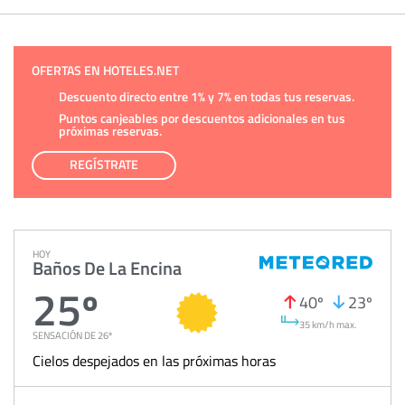
OFERTAS EN HOTELES.NET
Descuento directo entre 1% y 7% en todas tus reservas.
Puntos canjeables por descuentos adicionales en tus
próximas reservas.
REGÍSTRATE
HOY
Baños De La Encina
25º
40º
23º
35 km/h max.
SENSACIÓN DE 26º
Cielos despejados en las próximas horas