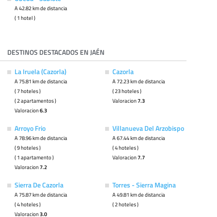
A 42.82 km de distancia
( 1 hotel )
DESTINOS DESTACADOS EN JAÉN
La Iruela (Cazorla)
Cazorla
A 75.81 km de distancia
A 72.23 km de distancia
( 7 hoteles )
( 23 hoteles )
( 2 apartamentos )
Valoracion
7.3
Valoracion
6.3
Arroyo Frio
Villanueva Del Arzobispo
A 78.96 km de distancia
A 67.44 km de distancia
( 9 hoteles )
( 4 hoteles )
( 1 apartamento )
Valoracion
7.7
Valoracion
7.2
Sierra De Cazorla
Torres - Sierra Magina
A 75.87 km de distancia
A 49.81 km de distancia
( 4 hoteles )
( 2 hoteles )
Valoracion
3.0