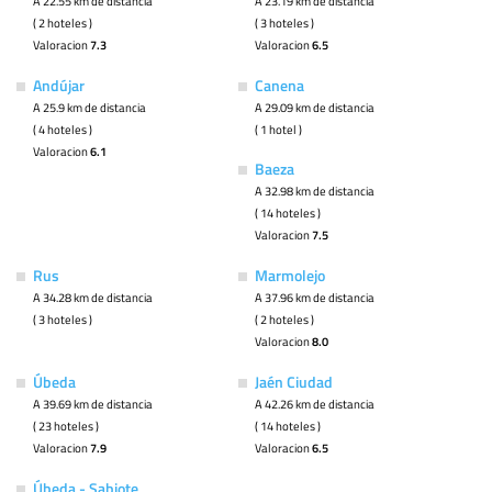
A 22.55 km de distancia
A 23.19 km de distancia
( 2 hoteles )
( 3 hoteles )
Valoracion
7.3
Valoracion
6.5
Andújar
Canena
A 25.9 km de distancia
A 29.09 km de distancia
( 4 hoteles )
( 1 hotel )
Valoracion
6.1
Baeza
A 32.98 km de distancia
( 14 hoteles )
Valoracion
7.5
Rus
Marmolejo
A 34.28 km de distancia
A 37.96 km de distancia
( 3 hoteles )
( 2 hoteles )
Valoracion
8.0
Úbeda
Jaén Ciudad
A 39.69 km de distancia
A 42.26 km de distancia
( 23 hoteles )
( 14 hoteles )
Valoracion
7.9
Valoracion
6.5
Úbeda - Sabiote