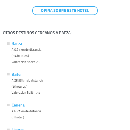
OPINA SOBRE ESTE HOTEL
OTROS DESTINOS CERCANOS A BAEZA:
Baeza
A 0.31 km de distancia
( 14 hoteles )
Valoracion Baeza
7.5
Bailén
A 28.53 km de distancia
( 5 hoteles )
Valoracion Bailén
7.9
Canena
A 6.37 km de distancia
( 1 hotel )
Linares