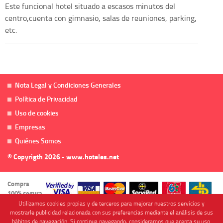
Este funcional hotel situado a escasos minutos del
centro,cuenta con gimnasio, salas de reuniones, parking,
etc.
Nota Legal y Condiciones Generales
Política de Privacidad
Uso de cookies
Empresas
Quiénes Somos
© Copyrigth 2026 - www.hoteles.net
Compra
100% segura
Utilizamos cookies propias y de terceros para mejorar nuestros servicios y
mostrarle publicidad relacionada con sus preferencias mediante el análisis de sus
hábitos de navegación. Si continua navegando, consideramos que acepta su uso.