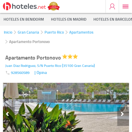
HOTELES EN BENIDORM
HOTELES EN MADRID
HOTELES EN BARCELO
Inicio
Gran Canaria
Puerto Rico
Apartamentos
Apartamento Portonovo
Apartamento Portonovo
(
)
Juan Diaz Rodriguez, S/N
Puerto Rico
35100
Gran Canaria
| Opina
928560589