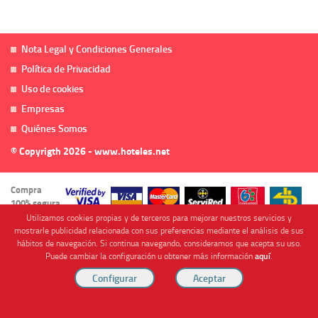
Nota Legal y Condiciones Generales
Política de Privacidad
Uso de cookies
Empresas
Quiénes Somos
© Copyrigth 2026 - www.hoteles.net
Compra
100% segura
Utilizamos cookies propias y de terceros para mejorar nuestros servicios y
mostrarle publicidad relacionada con sus preferencias mediante el análisis de sus
hábitos de navegación. Si continua navegando, consideramos que acepta su uso.
Puede cambiar la configuración u obtener más información
aquí
.
Cofinanciado por
Viajes Anticiclón, S.L. Agencia de Viajes Online - C.I. MU-107-2-25. C/ Mayor nº46 Bajo,
CP: 30893, Almendricos (Murcia, Spain).