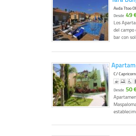
Avda Ttoo O
49 
Desde
Los Apart
del campo 
bar con s
Apartame
C/ Capricorn
50 
Desde
Apartament
Maspalomas
establecim