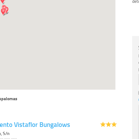
det
spalomas
nto Vistaflor Bungalows
, S/n