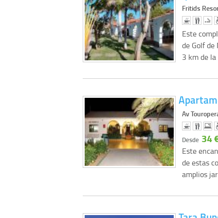
Fritids Reso
Este compl
de Golf de
3 km de la
Apartam
Av Touroper
34 
Desde
Este encan
de estas c
amplios ja
Tara Bu