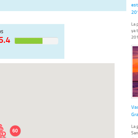
est
20
La 
ya 
OS
6.4
201
Va
Gr
La 
60
San