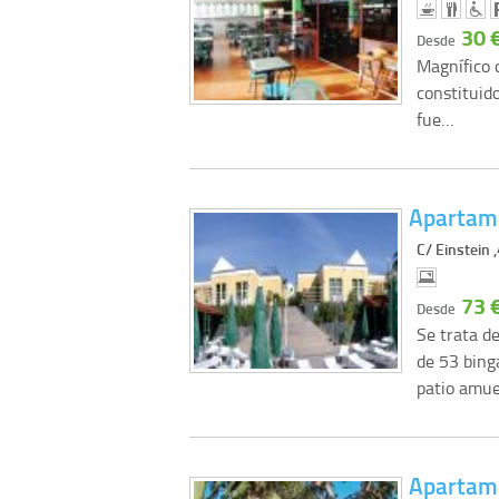
30 
Desde
Magnífico 
constituid
fue…
Apartame
C/ Einstein 
73 
Desde
Se trata d
de 53 bing
patio amu
Apartame