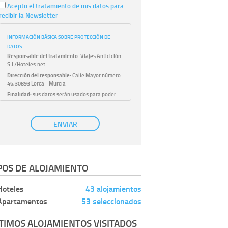
Acepto el tratamiento de mis datos para
recibir la Newsletter
INFORMACIÓN BÁSICA SOBRE PROTECCIÓN DE
DATOS
Responsable del tratamiento:
Viajes Anticiclón
S.L/Hoteles.net
Dirección del responsable:
Calle Mayor número
46,30893 Lorca - Murcia
Finalidad:
sus datos serán usados para poder
atender sus solicitudes y prestarle nuestros
servicios.
Publicidad:
solo le enviaremos publicidad con su
ENVIAR
autorización previa, que podrá facilitarnos
mediante la casilla correspondiente
establecida al efecto.
Base Jurídica:
únicamente trataremos sus datos
POS DE ALOJAMIENTO
con su consentimiento previo, que podrá
facilitarnos mediante la casilla correspondiente
establecida al efecto.
Hoteles
43 alojamientos
Destinatarios:
con carácter general, sólo el
Apartamentos
53 seleccionados
personal de nuestra entidad que esté
debidamente autorizado podrá tener
conocimiento de la información que le pedimos.
TIMOS ALOJAMIENTOS VISITADOS
No se comunicarán datos a terceros.