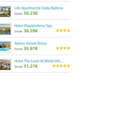
Derechos:
tiene derecho a saber qué
Life Apartments Costa Ballena
información tenemos sobre usted, corregirla y
50.23€
eliminarla, tal y como se explica en la
Desde
información adicional disponible en nuestra
página web.
Hotel Playaballena Spa
Información complementaria:
Puede consultar
36.59€
la información adicional y detallada sobre cómo
Desde
tratamos sus datos en la
política de privacidad
Advise Hotels Reina
35.97€
Desde
Hotel The Level At Meliá Vill…
51.27€
Desde