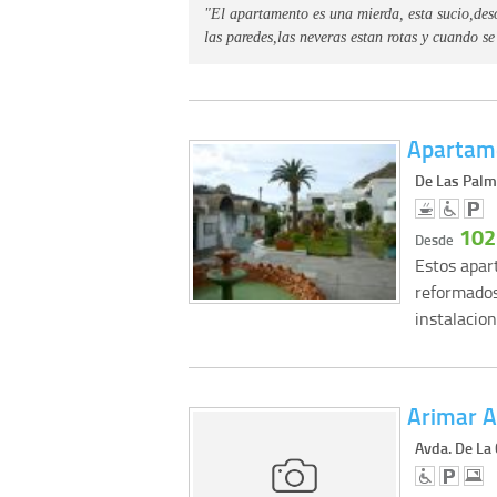
"El apartamento es una mierda, esta sucio,des
las paredes,las neveras estan rotas y cuando s
Apartam
De Las Palm
102
Desde
Estos apar
reformados
instalacio
Arimar 
Avda. De La 