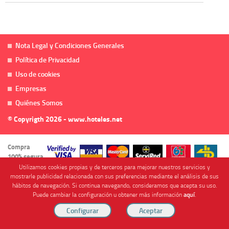
Nota Legal y Condiciones Generales
Política de Privacidad
Uso de cookies
Empresas
Quiénes Somos
© Copyrigth 2026 - www.hoteles.net
Compra
100% segura
Utilizamos cookies propias y de terceros para mejorar nuestros servicios y
mostrarle publicidad relacionada con sus preferencias mediante el análisis de sus
hábitos de navegación. Si continua navegando, consideramos que acepta su uso.
Puede cambiar la configuración u obtener más información
aquí
.
Cofinanciado por