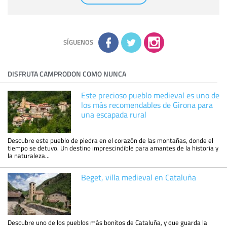
comunicarán datos a terceros.
Derechos:
tiene derecho a saber qué información tenemos
sobre usted, corregirla y eliminarla, tal y como se explica en
la información adicional disponible en nuestra página web.
Información complementaria:
Puede consultar la información
adicional y detallada sobre cómo tratamos sus datos en la
política de privacidad
SÍGUENOS
DISFRUTA CAMPRODON COMO NUNCA
Este precioso pueblo medieval es uno de
los más recomendables de Girona para
una escapada rural
Descubre este pueblo de piedra en el corazón de las montañas, donde el
tiempo se detuvo. Un destino imprescindible para amantes de la historia y
la naturaleza...
Beget, villa medieval en Cataluña
Descubre uno de los pueblos más bonitos de Cataluña, y que guarda la