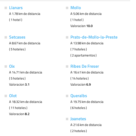
Llanars
Mollo
A 1.78 km de distancia
A 5.06 km de distancia
( 1 hotel )
( 1 hotel )
Valoracion
10.0
Setcases
Prats-de-Mollo-la-Preste
A 8.67 km de distancia
A 13.98 km de distancia
( 5 hoteles )
( 7 hoteles )
( 2 apartamentos )
Oix
Ribes De Freser
A 14.71 km de distancia
A 16.41 km de distancia
( 5 hoteles )
( 14 hoteles )
Valoracion
3.1
Valoracion
6.9
Olot
Queralbs
A 18.32 km de distancia
A 19.75 km de distancia
( 11 hoteles )
( 6 hoteles )
Valoracion
8.2
Joanetes
A 21.6 km de distancia
( 2 hoteles )