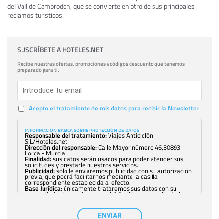
del Vall de Camprodon, que se convierte en otro de sus principales
reclamos turísticos.
SUSCRÍBETE A HOTELES.NET
Recibe nuestras ofertas, promociones y códigos descuento que tenemos
preparado para ti.
Acepto el tratamiento de mis datos para recibir la Newsletter
INFORMACIÓN BÁSICA SOBRE PROTECCIÓN DE DATOS
Responsable del tratamiento:
Viajes Anticiclón
S.L/Hoteles.net
Dirección del responsable:
Calle Mayor número 46,30893
Lorca - Murcia
Finalidad:
sus datos serán usados para poder atender sus
solicitudes y prestarle nuestros servicios.
Publicidad:
solo le enviaremos publicidad con su autorización
previa, que podrá facilitarnos mediante la casilla
correspondiente establecida al efecto.
Base Jurídica:
únicamente trataremos sus datos con su
consentimiento previo, que podrá facilitarnos mediante la
casilla correspondiente establecida al efecto.
Destinatarios:
con carácter general, sólo el personal de
nuestra entidad que esté debidamente autorizado podrá
ENVIAR
tener conocimiento de la información que le pedimos. No se