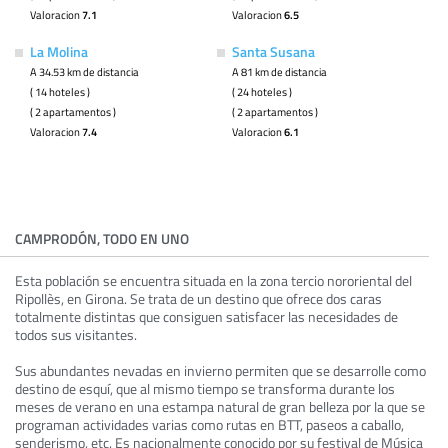
Valoracion
7.1
Valoracion
6.5
La Molina
Santa Susana
A 34.53 km de distancia
A 81 km de distancia
( 14 hoteles )
( 24 hoteles )
( 2 apartamentos )
( 2 apartamentos )
Valoracion
7.4
Valoracion
6.1
CAMPRODÓN, TODO EN UNO
Esta población se encuentra situada en la zona tercio nororiental del
Ripollès, en Girona. Se trata de un destino que ofrece dos caras
totalmente distintas que consiguen satisfacer las necesidades de
todos sus visitantes.
Sus abundantes nevadas en invierno permiten que se desarrolle como
destino de esquí, que al mismo tiempo se transforma durante los
meses de verano en una estampa natural de gran belleza por la que se
programan actividades varias como rutas en BTT, paseos a caballo,
senderismo, etc. Es nacionalmente conocido por su festival de Música