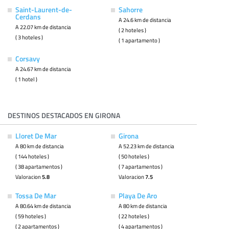
Saint-Laurent-de-
Sahorre
Cerdans
A 24.6 km de distancia
A 22.07 km de distancia
( 2 hoteles )
( 3 hoteles )
( 1 apartamento )
Corsavy
A 24.67 km de distancia
( 1 hotel )
DESTINOS DESTACADOS EN GIRONA
Lloret De Mar
Girona
A 80 km de distancia
A 52.23 km de distancia
( 144 hoteles )
( 50 hoteles )
( 38 apartamentos )
( 7 apartamentos )
Valoracion
5.8
Valoracion
7.5
Tossa De Mar
Playa De Aro
A 80.64 km de distancia
A 80 km de distancia
( 59 hoteles )
( 22 hoteles )
( 2 apartamentos )
( 4 apartamentos )