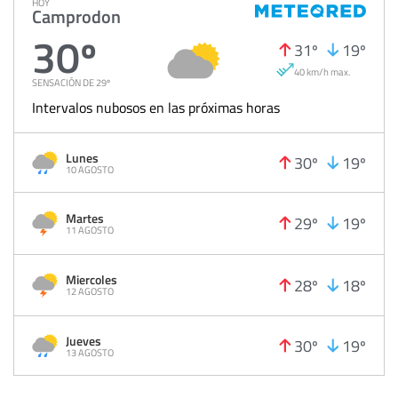
HOY
Camprodon
30º
31º
19º
40 km/h max.
SENSACIÓN DE 29º
Intervalos nubosos en las próximas horas
Lunes
30º
19º
10 AGOSTO
Martes
29º
19º
11 AGOSTO
Miercoles
28º
18º
12 AGOSTO
Jueves
30º
19º
13 AGOSTO