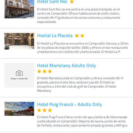
Hotel Sant Roc
El Hotel Sant Roc se encuentra en una plaza tranquila, en el
centro de Camprodón. Ofrece habitaciones de estilo rústico,
conexión Wi-Fi gratuita en las zonas comunes y restaurante
especializado
Hostal La Placeta
El Hostal La Placeta se encuentra en Camprodón, Gerona, a 20 km
de las pistas de esquí de Vallter 2000, y ofrece un bar restaurante
y habitaciones con calefacción y baño privado. El Hostal La P
Hotel Maristany Adults Only
El Hotel Maristany está en Camprodón y ofrece conexión Wi-Fi
gratuita, piscina al aire libre, solárium y jardín. El hotel se
encuentra a 3 km del club de golf de Camprodón. El Hotel
Maristany
Hotel Puig Francó - Adults Only
El Hotel Puig Francó tiene centro de spa y bañera de hidromasaje
y está situado en Camprodón. Dispone de sauna, punto de venta
de forfaits, restaurante, aparcamiento privado gratuito y WiFi gra