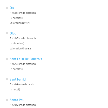
Oix
A 15.87 km de distancia
( 5 hoteles )
Valoracion Oix
3.1
Olot
A 17.96 km de distancia
( 11 hoteles )
Valoracion Olot
8.2
Sant Feliu De Pallerols
A 16.53 km de distancia
( 5 hoteles )
Sant Ferriol
A 1.79 km de distancia
( 1 hotel )
Santa Pau
A 12.04 km de distancia