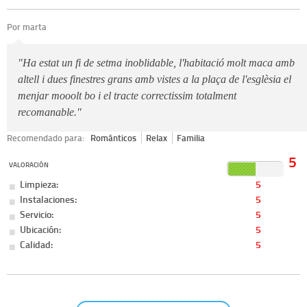
Por marta
"Ha estat un fi de setma inoblidable, l'habitació molt maca amb
altell i dues finestres grans amb vistes a la plaça de l'esglèsia el
menjar mooolt bo i el tracte correctissim totalment
recomanable."
Recomendado para:
Románticos
Relax
Familia
5
VALORACIÓN
Limpieza:
5
Instalaciones:
5
Servicio:
5
Ubicación:
5
Calidad:
5