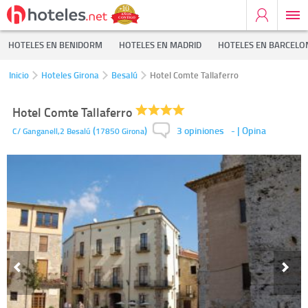
HOTELES EN BENIDORM
HOTELES EN MADRID
HOTELES EN BARCELO
Inicio
Hoteles Girona
Besalú
Hotel Comte Tallaferro
Hotel Comte Tallaferro
3 opiniones
(
)
-
| Opina
C/ Ganganell,2
Besalú
17850
Girona