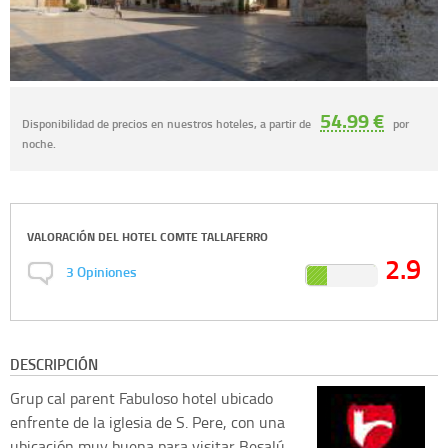
54.99 €
Disponibilidad de precios en nuestros hoteles, a partir de
por
noche.
VALORACIÓN DEL
HOTEL COMTE TALLAFERRO
2.9
3
Opiniones
DESCRIPCIÓN
Grup cal parent
Fabuloso hotel ubicado
enfrente de la iglesia de S. Pere, con una
ubicación muy buena para visitar Besalú.