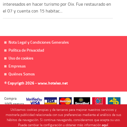
interesados en hacer turismo por Oix. Fue restaurado en
el 07 y cuenta con 15 habitac...
Nota Legal y Condiciones Generales
Política de Privacidad
Uso de cookies
Empresas
Quiénes Somos
© Copyrigth 2026 - www.hoteles.net
Compra
100% segura
Utilizamos cookies propias y de terceros para mejorar nuestros servicios y
mostrarle publicidad relacionada con sus preferencias mediante el análisis de sus
hábitos de navegación. Si continua navegando, consideramos que acepta su uso.
Puede cambiar la configuración u obtener más información
aquí
.