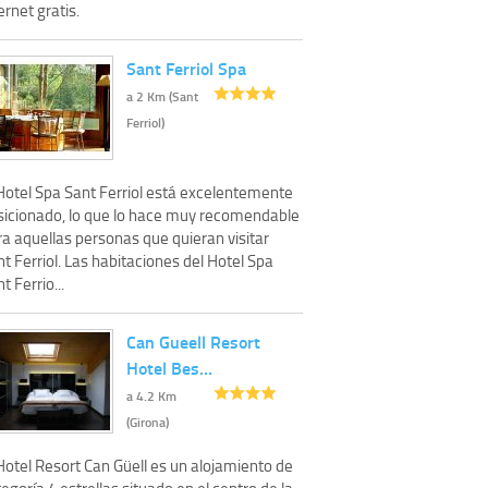
ernet gratis.
Sant Ferriol Spa
a 2 Km (Sant
Ferriol)
 Hotel Spa Sant Ferriol está excelentemente
sicionado, lo que lo hace muy recomendable
a aquellas personas que quieran visitar
t Ferriol. Las habitaciones del Hotel Spa
t Ferrio...
Can Gueell Resort
Hotel Bes…
a 4.2 Km
(Girona)
Hotel Resort Can Güell es un alojamiento de
egoría 4 estrellas situado en el centro de la