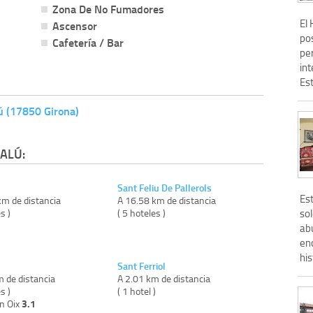
Zona De No Fumadores
El
Ascensor
pos
Cafetería / Bar
pe
in
Est
ú (17850 Girona)
ALÚ:
Sant Feliu De Pallerols
Es
km de distancia
A 16.58 km de distancia
sol
s )
( 5 hoteles )
ab
enc
his
Sant Ferriol
m de distancia
A 2.01 km de distancia
s )
( 1 hotel )
3.1
on Oix