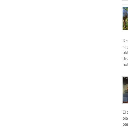
Di
sig
ob
dis
hot
El 
bi
pa