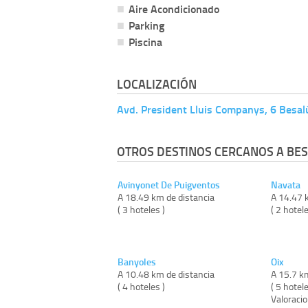
Aire Acondicionado
Parking
Piscina
LOCALIZACIÓN
Avd. President Lluis Companys, 6 Besal
OTROS DESTINOS CERCANOS A BES
Avinyonet De Puigventos
Navata
A 18.49 km de distancia
A 14.47 
( 3 hoteles )
( 2 hotele
Banyoles
Oix
A 10.48 km de distancia
A 15.7 k
( 4 hoteles )
( 5 hotele
Valoraci