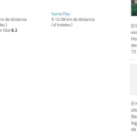
Santa Pau
km de distancia
A 12.08 km de distancia
les )
( 6 hoteles )
El
8.2
on Olot
ex
Ho
de
72 
El
sit
Ba
la
de 