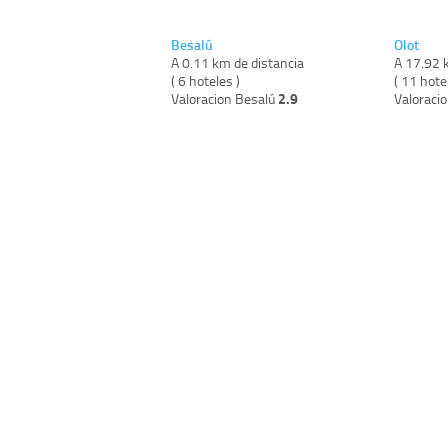
Besalú
Olot
A 0.11 km de distancia
A 17.92 
( 6 hoteles )
( 11 hote
2.9
Valoracion Besalú
Valoraci