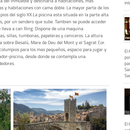
a del inmueble y destinarla a habitaciones, mas
int
s y habitaciones con cama doble. La mayor parte de los
ios del siglo XX.La piscina esta situada en la parte alta
nes, por un sendero que sube. Tambien se puede acceder
e lleva a can Ring. Dispone de una maquina
as, sillas, tumbonas, papeleras y ceniceros. La altura
da sobre Besalú, Mare de Deu del Mont y el Sagrat Cor.
columpios para los mas pequeños, espacio para jugar y
El
ador-piscina, desde donde se contempla una
po
dedores.
par
San
San
El 
cat