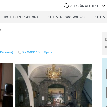
ATENCIÓN AL CLIENTE
HOTELES EN BARCELONA
HOTELES EN TORREMOLINOS
HOTELES E
s
D
h
)
972590110
Opina
50
Girona