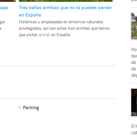
saje
Tres bellas ermitas que no te puedes perder
en España
gar
Históricas y emplazadas en entornos naturales
a.
privilegiados, así son estas tres ermitas que tienes
que visitar, sí o sí, en España.
Ho
den
de 
de 
dep
Parking
El 
cat