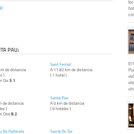
loc
a)
ho
co
TA PAU:
El 
Sant Ferriol
km de distancia
A 11.82 km de distancia
Pui
s )
( 1 hotel )
vo
3.1
on Oix
vi
una
Santa Pau
m de distancia
A 0 km de distancia
les )
( 6 hoteles )
8.2
on Olot
u De Pallerols
Sarriá De Ter