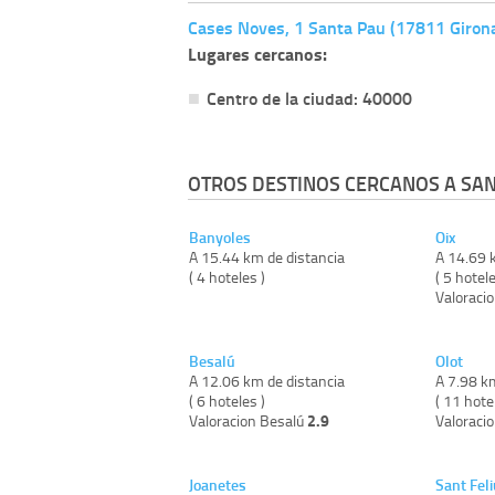
Cases Noves, 1 Santa Pau (17811 Giron
Lugares cercanos:
Centro de la ciudad: 40000
OTROS DESTINOS CERCANOS A SAN
Banyoles
Oix
A 15.44 km de distancia
A 14.69 
( 4 hoteles )
( 5 hotele
Valoraci
Besalú
Olot
A 12.06 km de distancia
A 7.98 k
( 6 hoteles )
( 11 hote
2.9
Valoracion Besalú
Valoraci
Joanetes
Sant Feli