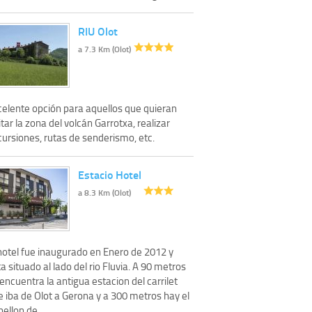
RIU Olot
a 7.3 Km (Olot)
celente opción para aquellos que quieran
itar la zona del volcán Garrotxa, realizar
cursiones, rutas de senderismo, etc.
Estacio Hotel
a 8.3 Km (Olot)
 hotel fue inaugurado en Enero de 2012 y
a situado al lado del rio Fluvia. A 90 metros
encuentra la antigua estacion del carrilet
 iba de Olot a Gerona y a 300 metros hay el
ellon de ...