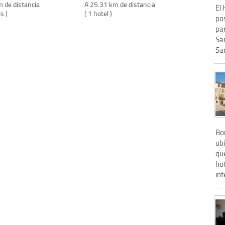
m de distancia
A 25.31 km de distancia
El
s )
( 1 hotel )
po
par
San
San
Bo
ubi
que
hot
int