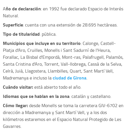
ño de declaración
A
: en 1992 fue declarado Espacio de Interés
Natural.
Superficie
: cuenta con una extensión de 28.695 hectáreas.
Tipo de titularidad
: pública.
Municipios que incluye en su territorio
: Calonge, Castell-
Platja d'Aro, Cruilles, Monells i Sant Sadurní de l'Heura,
Forallac, La Bisbal d'Empordà, Mont-ras, Palafrugell, Palamós,
Santa Cristina d'Aro, Torrent, Vall-llobrega, Cassà de la Selva,
Celrà, Juià, Llagostera, Llambilles, Quart, Sant Martí Vell,
ciudad de Girona
Madremanya e incluso la
.
Cuándo visitar:
está abierto todo el año.
Idiomas que se hablan en la zona
: catalán y castellano.
Cómo llegar:
desde Monells se toma la carretera GIV-6702 en
dirección a Madremanya y Sant Martí Vell, y a los dos
kilómetros estaremos en el Espacio Natural Protegido de Les
Gavarres.