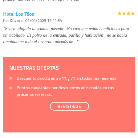
Hotel Los Tilos
Por
Charo
el 01/04/2025 17:44:54
"Estuve alojada la semana pasada...No creo que reúna condiciones para
ser habitado. El polvo de la entrada, pasillo y habitación , no se había
limpiado en todo el invierno, además de…"
NUESTRAS OFERTAS
Descuento directo entre
1%
y
7%
en todas tus reservas.
Puntos canjeables por descuentos adicionales en tus
próximas reservas.
REGÍSTRATE