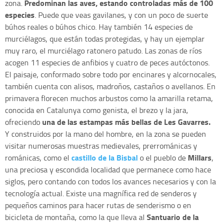
Predominan las aves, estando controladas más de 100
zona.
especies
. Puede que veas gavilanes, y con un poco de suerte
búhos reales o búhos chico. Hay también 14 especies de
murciélagos, que están todas protegidas, y hay un ejemplar
muy raro, el murciélago ratonero patudo. Las zonas de ríos
acogen 11 especies de anfibios y cuatro de peces autóctonos.
El paisaje, conformado sobre todo por encinares y alcornocales,
también cuenta con alisos, madroños, castaños o avellanos. En
primavera florecen muchos arbustos como la amarilla retama,
conocida en Catalunya como genista, el brezo y la jara,
una de las estampas más bellas de Les Gavarres.
ofreciendo
Y construidos por la mano del hombre, en la zona se pueden
visitar numerosas muestras medievales, prerrománicas y
castillo de la Bisbal
Millars
románicas, como el
o el pueblo de
,
una preciosa y escondida localidad que permanece como hace
siglos, pero contando con todos los avances necesarios y con la
tecnología actual. Existe una magnífica red de senderos y
pequeños caminos para hacer rutas de senderismo o en
Santuario de la
bicicleta de montaña, como la que lleva al