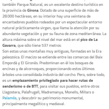
también Parque Natural, es un excelente destino turístico en
Girona
la provincia de
. Dotado de una superficie de más de
28.000 hectáreas, en su interior hay una veintena de
encantadores pueblos rodeados por un espectacular entorno
natural prácticamente virgen, que llama la atención por su
abundante vegetación y por su fauna de zona mediterránea. La
pico de La
altura máxima sobre el nivel del mar está en el
Gavarra
, que sólo tiene 537 metros.
Son estas unas montañas muy antiguas, formadas en la Era
paleozoica. El macizo se extiende entre las comarcas del Baix
Empordà y El Gironès. Predominan en él los bosques de
encinas y de alcornoques, proporcionando estos últimos
árboles una consolidada industria del corcho. Pero, sobre todo,
emplazamiento privilegiado para hacer rutas de
es un
senderismo o de BTT
, para visitar sus pueblos, entre otros
Llagostera, Palafrugell, Madremanya, Monells, Millars o
Palamós
, y descubrir su patrimonio monumental,
principalmente megalítico y medieval.