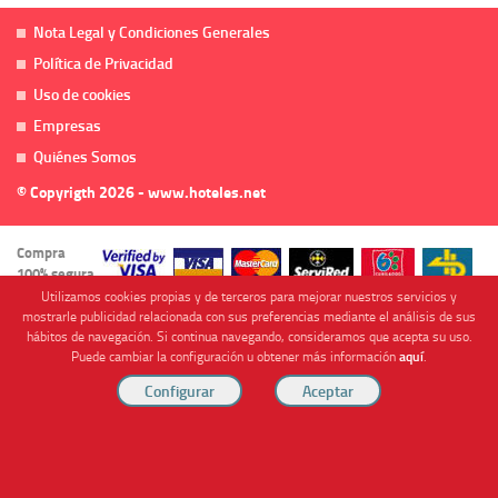
Nota Legal y Condiciones Generales
Política de Privacidad
Uso de cookies
Empresas
Quiénes Somos
© Copyrigth 2026 - www.hoteles.net
Compra
100% segura
Utilizamos cookies propias y de terceros para mejorar nuestros servicios y
mostrarle publicidad relacionada con sus preferencias mediante el análisis de sus
hábitos de navegación. Si continua navegando, consideramos que acepta su uso.
Puede cambiar la configuración u obtener más información
aquí
.
Cofinanciado por
Viajes Anticiclón, S.L. Agencia de Viajes Online - C.I. MU-107-2-25. C/ Mayor nº46 Bajo,
CP: 30893, Almendricos (Murcia, Spain).