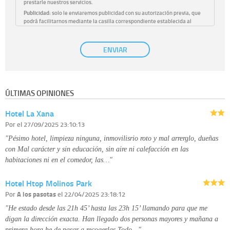
prestarle nuestros servicios.
Publicidad:
solo le enviaremos publicidad con su autorización previa, que
podrá facilitarnos mediante la casilla correspondiente establecida al
efecto.
Base Jurídica:
únicamente trataremos sus datos con su consentimiento
ENVIAR
previo, que podrá facilitarnos mediante la casilla correspondiente
establecida al efecto.
Destinatarios:
con carácter general, sólo el personal de nuestra entidad
que esté debidamente autorizado podrá tener conocimiento de la
información que le pedimos. No se comunicarán datos a terceros.
ÚLTIMAS OPINIONES
Derechos:
tiene derecho a saber qué información tenemos sobre usted,
corregirla y eliminarla, tal y como se explica en la información adicional
Hotel La Xana
disponible en nuestra página web.
Información complementaria:
Puede consultar la información adicional y
Por
el 27/09/2025 23:10:13
detallada sobre cómo tratamos sus datos en la
política de privacidad
"Pésimo hotel, limpieza ninguna, inmovilisrio roto y mal arrerglo, dueñas
con Mal carácter y sin educación, sin aire ni calefacción en las
habitaciones ni en el comedor, las…"
Hotel Htop Molinos Park
Por
A los pasotas
el 22/04/2025 23:18:12
"He estado desde las 21h 45’ hasta las 23h 15’ llamando para que me
digan la dirección exacta. Han llegado dos personas mayores y mañana a
primera hora he de pasar a recogerlas.Todo…"