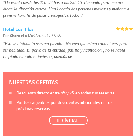
"He estado desde las 21h 45’ hasta las 23h 15’ llamando para que me
digan la dirección exacta. Han llegado dos personas mayores y mañana a
primera hora he de pasar a recogerlas.Todo…"
Hotel Los Tilos
Por
Charo
el 01/04/2025 17:44:54
"Estuve alojada la semana pasada...No creo que reúna condiciones para
ser habitado. El polvo de la entrada, pasillo y habitación , no se había
limpiado en todo el invierno, además de…"
NUESTRAS OFERTAS
Descuento directo entre
1%
y
7%
en todas tus reservas.
Puntos canjeables por descuentos adicionales en tus
próximas reservas.
REGÍSTRATE