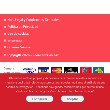
Nota Legal y Condiciones Generales
Política de Privacidad
Uso de cookies
Empresas
Quiénes Somos
© Copyrigth 2026 - www.hoteles.net
Compra
100% segura
Utilizamos cookies propias y de terceros para mejorar nuestros servicios y
mostrarle publicidad relacionada con sus preferencias mediante el análisis de sus
hábitos de navegación. Si continua navegando, consideramos que acepta su uso.
Puede cambiar la configuración u obtener más información
aquí
.
Cofinanciado por
Viajes Anticiclón, S.L. Agencia de Viajes Online - C.I. MU-107-2-25. C/ Mayor nº46 Bajo,