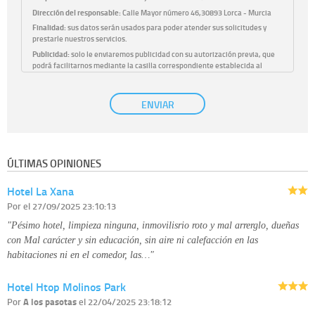
Dirección del responsable:
Calle Mayor número 46,30893 Lorca - Murcia
Finalidad:
sus datos serán usados para poder atender sus solicitudes y
prestarle nuestros servicios.
Publicidad:
solo le enviaremos publicidad con su autorización previa, que
podrá facilitarnos mediante la casilla correspondiente establecida al
efecto.
Base Jurídica:
únicamente trataremos sus datos con su consentimiento
ENVIAR
previo, que podrá facilitarnos mediante la casilla correspondiente
establecida al efecto.
Destinatarios:
con carácter general, sólo el personal de nuestra entidad
que esté debidamente autorizado podrá tener conocimiento de la
información que le pedimos. No se comunicarán datos a terceros.
ÚLTIMAS OPINIONES
Derechos:
tiene derecho a saber qué información tenemos sobre usted,
corregirla y eliminarla, tal y como se explica en la información adicional
Hotel La Xana
disponible en nuestra página web.
Información complementaria:
Puede consultar la información adicional y
Por
el 27/09/2025 23:10:13
detallada sobre cómo tratamos sus datos en la
política de privacidad
"Pésimo hotel, limpieza ninguna, inmovilisrio roto y mal arrerglo, dueñas
con Mal carácter y sin educación, sin aire ni calefacción en las
habitaciones ni en el comedor, las…"
Hotel Htop Molinos Park
Por
A los pasotas
el 22/04/2025 23:18:12