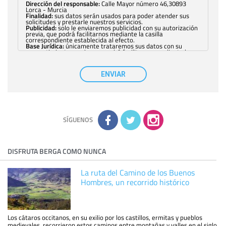
Dirección del responsable:
Calle Mayor número 46,30893
Lorca - Murcia
Finalidad:
sus datos serán usados para poder atender sus
solicitudes y prestarle nuestros servicios.
Publicidad:
solo le enviaremos publicidad con su autorización
previa, que podrá facilitarnos mediante la casilla
correspondiente establecida al efecto.
Base Jurídica:
únicamente trataremos sus datos con su
consentimiento previo, que podrá facilitarnos mediante la
casilla correspondiente establecida al efecto.
Destinatarios:
con carácter general, sólo el personal de
nuestra entidad que esté debidamente autorizado podrá
ENVIAR
tener conocimiento de la información que le pedimos. No se
comunicarán datos a terceros.
Derechos:
tiene derecho a saber qué información tenemos
sobre usted, corregirla y eliminarla, tal y como se explica en
la información adicional disponible en nuestra página web.
Información complementaria:
Puede consultar la información
adicional y detallada sobre cómo tratamos sus datos en la
política de privacidad
SÍGUENOS
DISFRUTA BERGA COMO NUNCA
La ruta del Camino de los Buenos
Hombres, un recorrido histórico
Los cátaros occitanos, en su exilio por los castillos, ermitas y pueblos
medievales, recorrieron estos caminos entre montañas y valles en el siglo