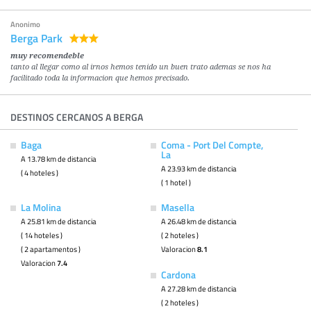
Anonimo
Berga Park
muy recomendeble
tanto al llegar como al irnos hemos tenido un buen trato ademas se nos ha
facilitado toda la informacion que hemos precisado.
DESTINOS CERCANOS A BERGA
Baga
Coma - Port Del Compte,
La
A 13.78 km de distancia
A 23.93 km de distancia
( 4 hoteles )
( 1 hotel )
La Molina
Masella
A 25.81 km de distancia
A 26.48 km de distancia
( 14 hoteles )
( 2 hoteles )
( 2 apartamentos )
Valoracion
8.1
Valoracion
7.4
Cardona
A 27.28 km de distancia
( 2 hoteles )