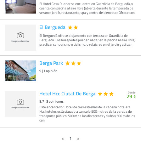
El Hotel Casa Duaner se encuentra en Guardiola de Berguedà, y
cuenta con piscina al aire libre (abierta durante la temporada de
verano), jardín, restaurante, spa y centro de bienestar. Ofrece con
El Bergueda
El Berguedà ofrece alojamiento con terraza en Guardiola de
Berguedà. Los huéspedes pueden nadar en la piscina al aire libre,
practicar senderismo o ciclismo, o relajarse en el jardín y utilizar
Berga Park
9
|
1
opinión
Hotel Hcc Ciutat De Berga
Desde
29 €
8.7
|
3
opiniones
Este encantador Hotel de tres estrellas de la cadena hotelera
Hcc hoteles está situado a tan solo 500 metros de la parada de
transporte público, 500 m de las discotecas y clubs y 500 m de los
cen
1