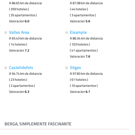
A 86.65 km de distancia
A 87.08 km de distancia
( 359 hoteles )
( 44 hoteles )
( 35 apartamentos )
( 3 apartamentos )
Valoracion
6.0
Valoracion
5.6
Valles Area
Eixample
A 65.43 km de distancia
A 86.34 km de distancia
( 14 hoteles )
( 103 hoteles )
Valoracion
7.2
( 41 apartamentos )
Valoracion
7.6
Castelldefels
Sitges
A 94.74 km de distancia
A 97.83 km de distancia
( 23 hoteles )
( 61 hoteles )
( 2 apartamentos )
( 10 apartamentos )
Valoracion
6.3
Valoracion
6.7
BERGA, SIMPLEMENTE FASCINANTE