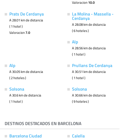
Valoracion
10.0
Prats De Cerdanya
La Molina - Massella -
Cerdanya
A 28.01 km de distancia
A 28.08 km de distancia
( 1 hotel )
( 6 hoteles )
Valoracion
7.0
Alp
A 28.56 km de distancia
( 1 hotel )
Alp
Prullans De Cerdanya
A 30.05 km de distancia
A 30.51 km de distancia
( 2 hoteles )
( 1 hotel )
Solsona
Solsona
A 30.6 km de distancia
A 30.66 km de distancia
( 1 hotel )
( 9 hoteles )
DESTINOS DESTACADOS EN BARCELONA
Barcelona Ciudad
Calella