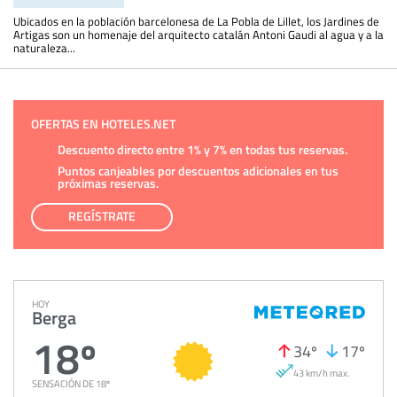
Ubicados en la población barcelonesa de La Pobla de Lillet, los Jardines de
Artigas son un homenaje del arquitecto catalán Antoni Gaudi al agua y a la
naturaleza...
OFERTAS EN HOTELES.NET
Descuento directo entre 1% y 7% en todas tus reservas.
Puntos canjeables por descuentos adicionales en tus
próximas reservas.
REGÍSTRATE
HOY
Berga
18º
34º
17º
43 km/h max.
SENSACIÓN DE 18º