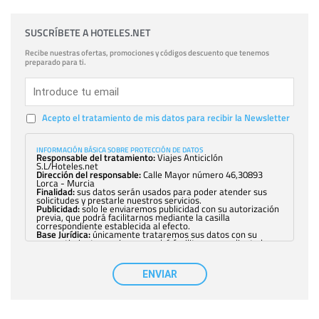
SUSCRÍBETE A HOTELES.NET
Recibe nuestras ofertas, promociones y códigos descuento que tenemos
preparado para ti.
Acepto el tratamiento de mis datos para recibir la Newsletter
INFORMACIÓN BÁSICA SOBRE PROTECCIÓN DE DATOS
Responsable del tratamiento:
Viajes Anticiclón
S.L/Hoteles.net
Dirección del responsable:
Calle Mayor número 46,30893
Lorca - Murcia
Finalidad:
sus datos serán usados para poder atender sus
solicitudes y prestarle nuestros servicios.
Publicidad:
solo le enviaremos publicidad con su autorización
previa, que podrá facilitarnos mediante la casilla
correspondiente establecida al efecto.
Base Jurídica:
únicamente trataremos sus datos con su
consentimiento previo, que podrá facilitarnos mediante la
casilla correspondiente establecida al efecto.
Destinatarios:
con carácter general, sólo el personal de
nuestra entidad que esté debidamente autorizado podrá
ENVIAR
tener conocimiento de la información que le pedimos. No se
comunicarán datos a terceros.
Derechos:
tiene derecho a saber qué información tenemos
sobre usted, corregirla y eliminarla, tal y como se explica en
la información adicional disponible en nuestra página web.