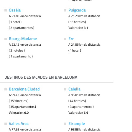
Osséja
Puigcerda
A 21.18 km de distancia
A 21.29 km de distancia
( 1 hotel )
( 16 hoteles )
( 2 apartamentos )
Valoracion
8.1
Bourg-Madame
Err
A 22.42 km de distancia
A 24.55 km de distancia
( 2 hoteles )
( 1 hotel )
( 1 apartamento )
DESTINOS DESTACADOS EN BARCELONA
Barcelona Ciudad
Calella
A 99.42 km de distancia
A 95.01 km de distancia
( 359 hoteles )
( 44 hoteles )
( 35 apartamentos )
( 3 apartamentos )
Valoracion
6.0
Valoracion
5.6
Valles Area
Eixample
A 77.99 km de distancia
A 98.88 km de distancia