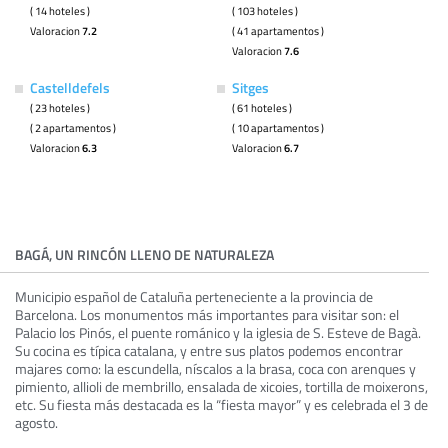
( 14 hoteles )
( 103 hoteles )
Valoracion
7.2
( 41 apartamentos )
Valoracion
7.6
Castelldefels
Sitges
( 23 hoteles )
( 61 hoteles )
( 2 apartamentos )
( 10 apartamentos )
Valoracion
6.3
Valoracion
6.7
BAGÁ, UN RINCÓN LLENO DE NATURALEZA
Municipio español de Cataluña perteneciente a la provincia de
Barcelona. Los monumentos más importantes para visitar son: el
Palacio los Pinós, el puente románico y la iglesia de S. Esteve de Bagà.
Su cocina es típica catalana, y entre sus platos podemos encontrar
majares como: la escundella, níscalos a la brasa, coca con arenques y
pimiento, allioli de membrillo, ensalada de xicoies, tortilla de moixerons,
etc. Su fiesta más destacada es la “fiesta mayor” y es celebrada el 3 de
agosto.