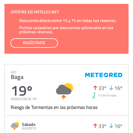
OFERTAS EN HOTELES.NET
Descuento directo entre 1% y 7% en todas tus reservas.
Puntos canjeables por descuentos adicionales en tus
próximas reservas.
REGÍSTRATE
HOY
Baga
19º
33º
16º
41 km/h max.
SENSACIÓN DE 19º
Riesgo de Tormentas en las próximas horas
Sabado
33º
16º
8 AGOSTO