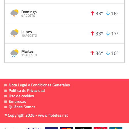
Domingo
33º
16º
9 AGOSTO
Lunes
33º
17º
10 AGOSTO
Martes
34º
16º
11 AGOSTO
Nota Legal y Condiciones Generales
Política de Privacidad
Uso de cookies
Empresas
Quiénes Somos
© Copyrigth 2026 - www.hoteles.net