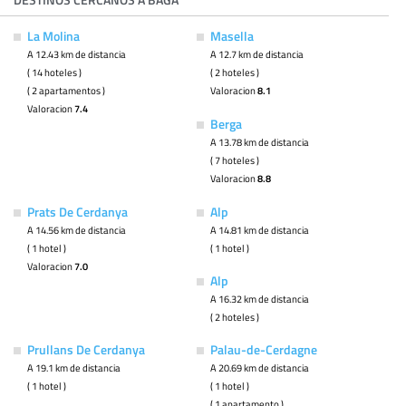
La Molina
Masella
A 12.43 km de distancia
A 12.7 km de distancia
( 14 hoteles )
( 2 hoteles )
( 2 apartamentos )
Valoracion
8.1
Valoracion
7.4
Berga
A 13.78 km de distancia
( 7 hoteles )
Valoracion
8.8
Prats De Cerdanya
Alp
A 14.56 km de distancia
A 14.81 km de distancia
( 1 hotel )
( 1 hotel )
Valoracion
7.0
Alp
A 16.32 km de distancia
( 2 hoteles )
Prullans De Cerdanya
Palau-de-Cerdagne
A 19.1 km de distancia
A 20.69 km de distancia
( 1 hotel )
( 1 hotel )
( 1 apartamento )