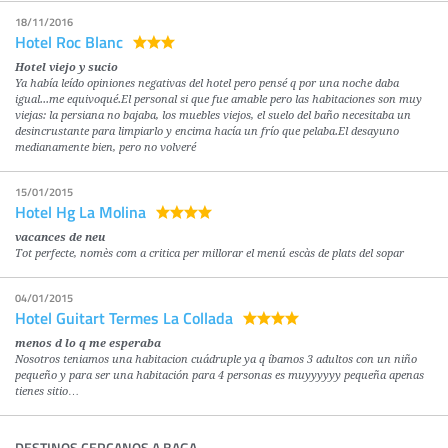
18/11/2016
Hotel Roc Blanc
Hotel viejo y sucio
Ya había leído opiniones negativas del hotel pero pensé q por una noche daba
igual...me equivoqué.El personal si que fue amable pero las habitaciones son muy
viejas: la persiana no bajaba, los muebles viejos, el suelo del baño necesitaba un
desincrustante para limpiarlo y encima hacía un frío que pelaba.El desayuno
medianamente bien, pero no volveré
15/01/2015
Hotel Hg La Molina
vacances de neu
Tot perfecte, nomès com a critica per millorar el menú escàs de plats del sopar
04/01/2015
Hotel Guitart Termes La Collada
menos d lo q me esperaba
Nosotros teniamos una habitacion cuádruple ya q íbamos 3 adultos con un niño
pequeño y para ser una habitación para 4 personas es muyyyyyy pequeña apenas
tienes sitio…
DESTINOS CERCANOS A BAGA