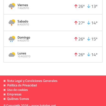
Viernes
26º
13º
7 AGOSTO
Sabado
27º
14º
8 AGOSTO
Domingo
26º
15º
9 AGOSTO
Lunes
26º
14º
10 AGOSTO
Nota Legal y Condiciones Generales
Política de Privacidad
Uso de cookies
Empresas
Quiénes Somos
© Copyrigth 2026 - www.hoteles.net