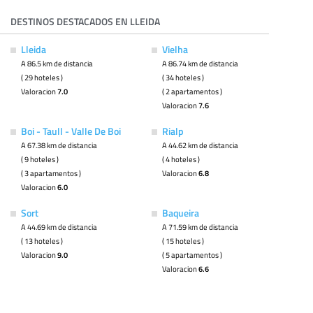
DESTINOS DESTACADOS EN LLEIDA
Lleida
Vielha
A 86.5 km de distancia
A 86.74 km de distancia
( 29 hoteles )
( 34 hoteles )
Valoracion
7.0
( 2 apartamentos )
Valoracion
7.6
Boi - Taull - Valle De Boi
Rialp
A 67.38 km de distancia
A 44.62 km de distancia
( 9 hoteles )
( 4 hoteles )
( 3 apartamentos )
Valoracion
6.8
Valoracion
6.0
Sort
Baqueira
A 44.69 km de distancia
A 71.59 km de distancia
( 13 hoteles )
( 15 hoteles )
Valoracion
9.0
( 5 apartamentos )
Valoracion
6.6