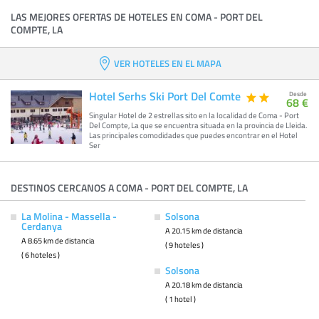
LAS MEJORES OFERTAS DE HOTELES EN COMA - PORT DEL
COMPTE, LA
VER HOTELES EN EL MAPA
Hotel Serhs Ski Port Del Comte
Desde
68 €
Singular Hotel de 2 estrellas sito en la localidad de Coma - Port
Del Compte, La que se encuentra situada en la provincia de Lleida.
Las principales comodidades que puedes encontrar en el Hotel
Ser
DESTINOS CERCANOS A COMA - PORT DEL COMPTE, LA
La Molina - Massella -
Solsona
Cerdanya
A 20.15 km de distancia
A 8.65 km de distancia
( 9 hoteles )
( 6 hoteles )
Solsona
A 20.18 km de distancia
( 1 hotel )