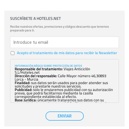
SUSCRÍBETE A HOTELES.NET
Recibe nuestras ofertas, promociones y códigos descuento que tenemos
preparado para ti.
Acepto el tratamiento de mis datos para recibir la Newsletter
INFORMACIÓN BÁSICA SOBRE PROTECCIÓN DE DATOS
Responsable del tratamiento:
Viajes Anticiclón
S.L/Hoteles.net
Dirección del responsable:
Calle Mayor número 46,30893
Lorca - Murcia
Finalidad:
sus datos serán usados para poder atender sus
solicitudes y prestarle nuestros servicios.
Publicidad:
solo le enviaremos publicidad con su autorización
previa, que podrá facilitarnos mediante la casilla
correspondiente establecida al efecto.
Base Jurídica:
únicamente trataremos sus datos con su
consentimiento previo, que podrá facilitarnos mediante la
casilla correspondiente establecida al efecto.
Destinatarios:
con carácter general, sólo el personal de
nuestra entidad que esté debidamente autorizado podrá
ENVIAR
tener conocimiento de la información que le pedimos. No se
comunicarán datos a terceros.
Derechos:
tiene derecho a saber qué información tenemos
sobre usted, corregirla y eliminarla, tal y como se explica en