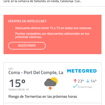
Lord, en la comarca de Solsonés, en Lleida, Catalunya. Cue...
OFERTAS EN HOTELES.NET
Descuento directo entre 1% y 7% en todas tus reservas.
Puntos canjeables por descuentos adicionales en tus
próximas reservas.
REGÍSTRATE
HOY
Coma - Port Del Compte, La
15º
23º
14º
37 km/h max.
SENSACIÓN DE 15º
Riesgo de Tormentas en las próximas horas