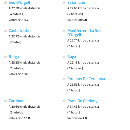
Seu D'Urgell
Estamariu
A 22.58 km de distancia
A 22.63 km de distancia
( 4 hoteles )
( 2 hoteles )
Valoracion
8.4
Valoracion
9.8
Castellciutat
Montferrer - La Seu
D'Urgell
A 22.72 km de distancia
A 22.74 km de distancia
( 1 hotel )
( 1 hotel )
Berga
Baga
A 23.93 km de distancia
A 26.13 km de distancia
( 7 hoteles )
( 4 hoteles )
Valoracion
8.8
Prullans De Cerdanya
A 26.66 km de distancia
( 1 hotel )
Cardona
Prats De Cerdanya
A 30.64 km de distancia
A 31.43 km de distancia
( 2 hoteles )
( 1 hotel )
Valoracion
10.0
Valoracion
7.0