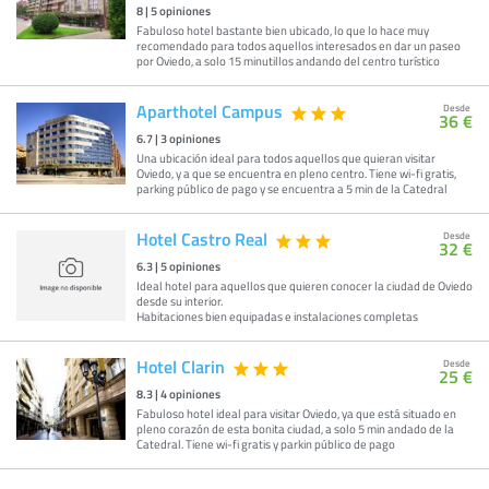
8
|
5
opiniones
Fabuloso hotel bastante bien ubicado, lo que lo hace muy
recomendado para todos aquellos interesados en dar un paseo
por Oviedo, a solo 15 minutillos andando del centro turístico
Aparthotel Campus
Desde
36 €
6.7
|
3
opiniones
Una ubicación ideal para todos aquellos que quieran visitar
Oviedo, y a que se encuentra en pleno centro. Tiene wi-fi gratis,
parking público de pago y se encuentra a 5 min de la Catedral
Hotel Castro Real
Desde
32 €
6.3
|
5
opiniones
Ideal hotel para aquellos que quieren conocer la ciudad de Oviedo
desde su interior.
Habitaciones bien equipadas e instalaciones completas
Hotel Clarin
Desde
25 €
8.3
|
4
opiniones
Fabuloso hotel ideal para visitar Oviedo, ya que está situado en
pleno corazón de esta bonita ciudad, a solo 5 min andado de la
Catedral. Tiene wi-fi gratis y parkin público de pago