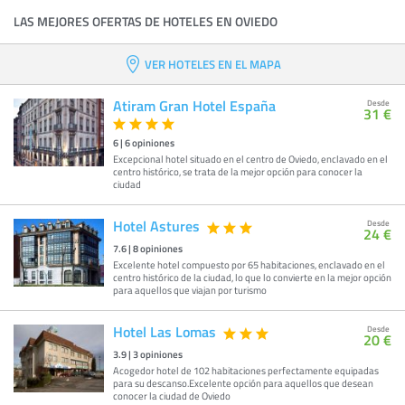
LAS MEJORES OFERTAS DE HOTELES EN OVIEDO
VER HOTELES EN EL MAPA
Atiram Gran Hotel España
Desde
31 €
6
|
6
opiniones
Excepcional hotel situado en el centro de Oviedo, enclavado en el
centro histórico, se trata de la mejor opción para conocer la
ciudad
Hotel Astures
Desde
24 €
7.6
|
8
opiniones
Excelente hotel compuesto por 65 habitaciones, enclavado en el
centro histórico de la ciudad, lo que lo convierte en la mejor opción
para aquellos que viajan por turismo
Hotel Las Lomas
Desde
20 €
3.9
|
3
opiniones
Acogedor hotel de 102 habitaciones perfectamente equipadas
para su descanso.Excelente opción para aquellos que desean
conocer la ciudad de Oviedo