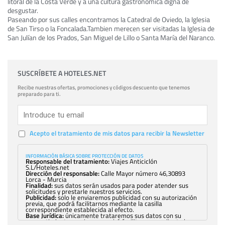
litoral de la Costa Verde y a una cultura gastronómica digna de
desgustar.
Paseando por sus calles encontramos la Catedral de Oviedo, la Iglesia
de San Tirso o la Foncalada.Tambien merecen ser visitadas la Iglesia de
San Julían de los Prados, San Miguel de Lillo o Santa María del Naranco.
SUSCRÍBETE A HOTELES.NET
Recibe nuestras ofertas, promociones y códigos descuento que tenemos
preparado para ti.
Acepto el tratamiento de mis datos para recibir la Newsletter
INFORMACIÓN BÁSICA SOBRE PROTECCIÓN DE DATOS
Responsable del tratamiento:
Viajes Anticiclón
S.L/Hoteles.net
Dirección del responsable:
Calle Mayor número 46,30893
Lorca - Murcia
Finalidad:
sus datos serán usados para poder atender sus
solicitudes y prestarle nuestros servicios.
Publicidad:
solo le enviaremos publicidad con su autorización
previa, que podrá facilitarnos mediante la casilla
correspondiente establecida al efecto.
Base Jurídica:
únicamente trataremos sus datos con su
consentimiento previo, que podrá facilitarnos mediante la