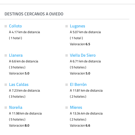
DESTINOS CERCANOS A OVIEDO
Colloto
Lugones
A 4.17 km de distancia
A 5.07 km de distancia
( 1 hotel )
( 1 hotel )
Valoracion
6.5
Llanera
Viella De Siero
A 6.6 km de distancia
A 6.71 km de distancia
( 3 hoteles )
( 5 hoteles )
Valoracion
5.0
Valoracion
5.0
Las Caldas
El Berrón
A 7.23 km de distancia
A 11.81 km de distancia
( 3 hoteles )
( 2 hoteles )
Noreña
Mieres
A 11.98 km de distancia
A 13.34 km de distancia
( 5 hoteles )
( 2 hoteles )
Valoracion
8.0
Valoracion
6.6