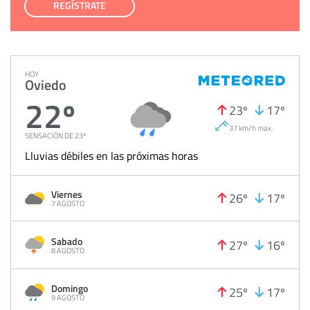
REGÍSTRATE
HOY
Oviedo
22º
23º
17º
37 km/h max.
SENSACIÓN DE 23º
Lluvias débiles en las próximas horas
Viernes
26º
17º
7 AGOSTO
Sabado
27º
16º
8 AGOSTO
Domingo
25º
17º
9 AGOSTO