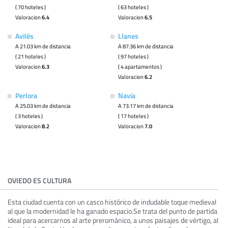
( 70 hoteles )
( 63 hoteles )
Valoracion
6.4
Valoracion
6.5
Avilés
Llanes
A 21.03 km de distancia
A 87.36 km de distancia
( 21 hoteles )
( 97 hoteles )
Valoracion
6.3
( 4 apartamentos )
Valoracion
6.2
Perlora
Navia
A 25.03 km de distancia
A 73.17 km de distancia
( 3 hoteles )
( 17 hoteles )
Valoracion
8.2
Valoracion
7.0
OVIEDO ES CULTURA
Esta ciudad cuenta con un casco histórico de indudable toque medieval
al que la modernidad le ha ganado espacio.Se trata del punto de partida
ideal para acercarnos al arte prerománico, a unos paisajes de vértigo, al