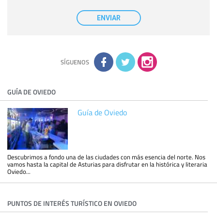
casilla correspondiente establecida al efecto.
Destinatarios:
con carácter general, sólo el personal de
nuestra entidad que esté debidamente autorizado podrá
ENVIAR
tener conocimiento de la información que le pedimos. No se
comunicarán datos a terceros.
Derechos:
tiene derecho a saber qué información tenemos
sobre usted, corregirla y eliminarla, tal y como se explica en
la información adicional disponible en nuestra página web.
Información complementaria:
Puede consultar la información
adicional y detallada sobre cómo tratamos sus datos en la
política de privacidad
SÍGUENOS
GUÍA DE OVIEDO
Guía de Oviedo
Descubrimos a fondo una de las ciudades con más esencia del norte. Nos
vamos hasta la capital de Asturias para disfrutar en la histórica y literaria
Oviedo...
PUNTOS DE INTERÉS TURÍSTICO EN OVIEDO