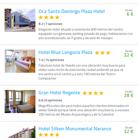
Oca Santo Domingo Plaza Hotel
Desde
6 €
8.2
|
7
opiniones
Elegante hotel situado a solamente 600 metros del centro,
equipado con gimnasio, parking privado de pago, habitaciones con
aire acondicionado, wi-fi gratis y servicio de masajes
Hotel Blue Longoria Plaza
Desde
32 €
7.4
|
14
opiniones
Fabuloso hotel de Oviedo con una ubicación muy buena para
visitar cada rincón de esta bonita ciudad andando ya que se
encuentra en el centro y a solo 100 metros del Teatro
Campoamor
Gran Hotel Regente
Desde
28 €
6.6
|
6
opiniones
Magnífica elección para todos aquellos clientes interesados en
visitar Oviedo porque tiene una ubicación muy buena, a escasos
200 metros del Museo Arqueológico y de la Catedral
Hotel Silken Monumental Naranco
Desde
32 €