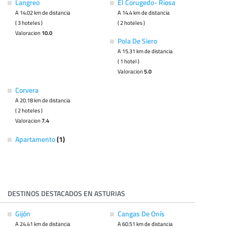
Langreo
El Corugedo- Riosa
A 14.02 km de distancia
A 14.4 km de distancia
( 3 hoteles )
( 2 hoteles )
Valoracion
10.0
Pola De Siero
A 15.31 km de distancia
( 1 hotel )
Valoracion
5.0
Corvera
A 20.18 km de distancia
( 2 hoteles )
Valoracion
7.4
Apartamento
(1)
DESTINOS DESTACADOS EN ASTURIAS
Gijón
Cangas De Onís
A 24.41 km de distancia
A 60.51 km de distancia