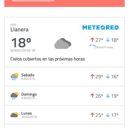
HOY
Llanera
18º
27º
18º
26 km/h max.
SENSACIÓN DE 18º
Cielos cubiertos en las próximas horas
Sabado
29º
16º
8 AGOSTO
Domingo
26º
19º
9 AGOSTO
Lunes
25º
17º
10 AGOSTO