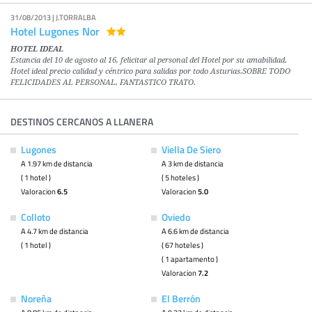
31/08/2013 | J.TORRALBA
Hotel Lugones Nor
HOTEL IDEAL
Estancia del 10 de agosto al 16, felicitar al personal del Hotel por su amabilidad.
Hotel ideal precio calidad y céntrico para salidas por todo Asturias.SOBRE TODO
FELICIDADES AL PERSONAL, FANTASTICO TRATO.
DESTINOS CERCANOS A LLANERA
Lugones
Viella De Siero
A 1.97 km de distancia
A 3 km de distancia
( 1 hotel )
( 5 hoteles )
Valoracion
6.5
Valoracion
5.0
Colloto
Oviedo
A 4.7 km de distancia
A 6.6 km de distancia
( 1 hotel )
( 67 hoteles )
( 1 apartamento )
Valoracion
7.2
Noreña
El Berrón