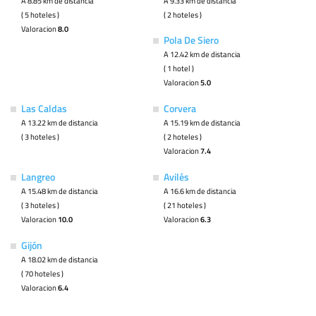
A 8.85 km de distancia
A 9.33 km de distancia
( 5 hoteles )
( 2 hoteles )
Valoracion
8.0
Pola De Siero
A 12.42 km de distancia
( 1 hotel )
Valoracion
5.0
Las Caldas
Corvera
A 13.22 km de distancia
A 15.19 km de distancia
( 3 hoteles )
( 2 hoteles )
Valoracion
7.4
Langreo
Avilés
A 15.48 km de distancia
A 16.6 km de distancia
( 3 hoteles )
( 21 hoteles )
Valoracion
10.0
Valoracion
6.3
Gijón
A 18.02 km de distancia
( 70 hoteles )
Valoracion
6.4