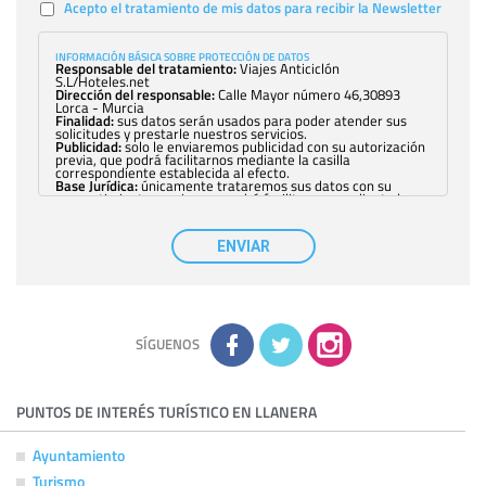
Acepto el tratamiento de mis datos para recibir la Newsletter
INFORMACIÓN BÁSICA SOBRE PROTECCIÓN DE DATOS
Responsable del tratamiento:
Viajes Anticiclón
S.L/Hoteles.net
Dirección del responsable:
Calle Mayor número 46,30893
Lorca - Murcia
Finalidad:
sus datos serán usados para poder atender sus
solicitudes y prestarle nuestros servicios.
Publicidad:
solo le enviaremos publicidad con su autorización
previa, que podrá facilitarnos mediante la casilla
correspondiente establecida al efecto.
Base Jurídica:
únicamente trataremos sus datos con su
consentimiento previo, que podrá facilitarnos mediante la
casilla correspondiente establecida al efecto.
Destinatarios:
con carácter general, sólo el personal de
nuestra entidad que esté debidamente autorizado podrá
ENVIAR
tener conocimiento de la información que le pedimos. No se
comunicarán datos a terceros.
Derechos:
tiene derecho a saber qué información tenemos
sobre usted, corregirla y eliminarla, tal y como se explica en
la información adicional disponible en nuestra página web.
Información complementaria:
Puede consultar la información
adicional y detallada sobre cómo tratamos sus datos en la
política de privacidad
SÍGUENOS
PUNTOS DE INTERÉS TURÍSTICO EN LLANERA
Ayuntamiento
Turismo