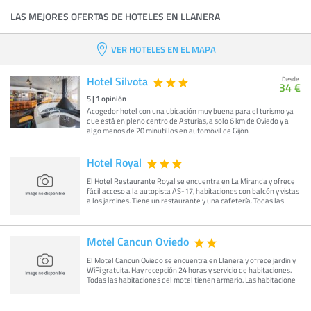
LAS MEJORES OFERTAS DE HOTELES EN LLANERA
VER HOTELES EN EL MAPA
Hotel Silvota
Desde
34 €
5
|
1
opinión
Acogedor hotel con una ubicación muy buena para el turismo ya
que está en pleno centro de Asturias, a solo 6 km de Oviedo y a
algo menos de 20 minutillos en automóvil de Gijón
Hotel Royal
El Hotel Restaurante Royal se encuentra en La Miranda y ofrece
fácil acceso a la autopista AS-17, habitaciones con balcón y vistas
a los jardines. Tiene un restaurante y una cafetería. Todas las
Motel Cancun Oviedo
El Motel Cancun Oviedo se encuentra en Llanera y ofrece jardín y
WiFi gratuita. Hay recepción 24 horas y servicio de habitaciones.
Todas las habitaciones del motel tienen armario. Las habitacione