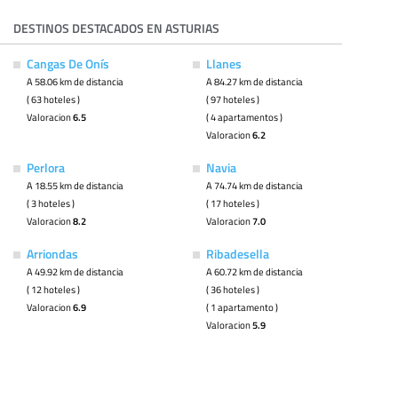
DESTINOS DESTACADOS EN ASTURIAS
Cangas De Onís
Llanes
A 58.06 km de distancia
A 84.27 km de distancia
( 63 hoteles )
( 97 hoteles )
Valoracion
6.5
( 4 apartamentos )
Valoracion
6.2
Perlora
Navia
A 18.55 km de distancia
A 74.74 km de distancia
( 3 hoteles )
( 17 hoteles )
Valoracion
8.2
Valoracion
7.0
Arriondas
Ribadesella
A 49.92 km de distancia
A 60.72 km de distancia
( 12 hoteles )
( 36 hoteles )
Valoracion
6.9
( 1 apartamento )
Valoracion
5.9