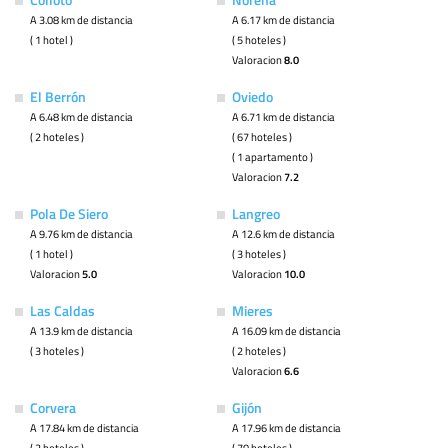
A 3.08 km de distancia
A 6.17 km de distancia
( 1 hotel )
( 5 hoteles )
Valoracion
8.0
El Berrón
Oviedo
A 6.48 km de distancia
A 6.71 km de distancia
( 2 hoteles )
( 67 hoteles )
( 1 apartamento )
Valoracion
7.2
Pola De Siero
Langreo
A 9.76 km de distancia
A 12.6 km de distancia
( 1 hotel )
( 3 hoteles )
Valoracion
5.0
Valoracion
10.0
Las Caldas
Mieres
A 13.9 km de distancia
A 16.09 km de distancia
( 3 hoteles )
( 2 hoteles )
Valoracion
6.6
Corvera
Gijón
A 17.84 km de distancia
A 17.96 km de distancia
( 2 hoteles )
( 70 hoteles )