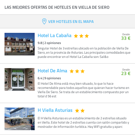
LAS MEJORES OFERTAS DE HOTELES EN VIELLA DE SIERO
VER HOTELES EN EL MAPA
Hotel La Cabaña
Desde
33 €
9.8
|
2
opiniones
Singular Hotel de 3 estrellas ubicado en la población de Viella De
Siero, en la provincia de Asturias. Las principales comodidades que
puede encontrar en el Hotel La Cabaña son: Sal&o
Hotel De Alma
Desde
23 €
6.4
|
9
opiniones
El Hotel De Alma está muy bien situado, lo que lo hace
recomendable para todos aquellos que quieran hacer turismo en
Viella De Siero. Se trata de un establecimiento compuesto por un
total d 56 est
H Viella Asturias
El H Viella Asturias es un establecimiento de 2 estrellas situado
en Viella. Este hotel de 2 estrellas cuenta con salón compartido y
mostrador de información turística. Hay WiFi gratuita y aparc