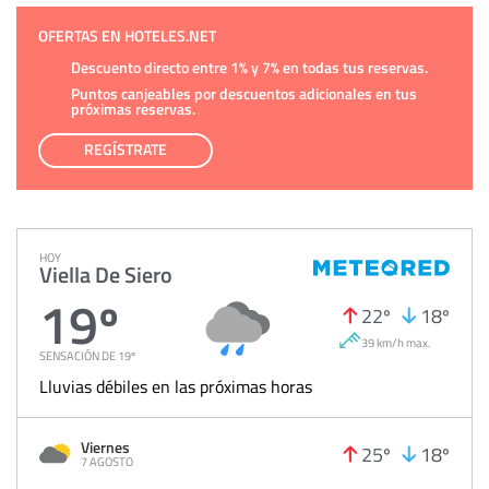
OFERTAS EN HOTELES.NET
Descuento directo entre 1% y 7% en todas tus reservas.
Puntos canjeables por descuentos adicionales en tus
próximas reservas.
REGÍSTRATE
HOY
Viella De Siero
19º
22º
18º
39 km/h max.
SENSACIÓN DE 19º
Lluvias débiles en las próximas horas
Viernes
25º
18º
7 AGOSTO