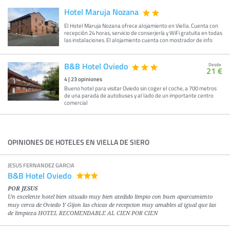
Hotel Maruja Nozana
El Hotel Maruja Nozana ofrece alojamiento en Viella. Cuenta con
recepción 24 horas, servicio de conserjería y WiFi gratuita en todas
las instalaciones. El alojamiento cuenta con mostrador de info
B&B Hotel Oviedo
Desde
21 €
4
|
23
opiniones
Bueno hotel para visitar Oviedo sin coger el coche, a 700 metros
de una parada de autobuses y al lado de un importante centro
comercial
OPINIONES DE HOTELES EN VIELLA DE SIERO
JESUS FERNANDEZ GARCIA
B&B Hotel Oviedo
POR JESUS
Un excelente hotel bien situado muy bien atedido limpio con buen aparcamiento
muy cerca de Oviedo Y Gijon las chicas de recepcion muy amables al igual que las
de limpieza HOTEL RECOMENDABLE AL CIEN POR CIEN