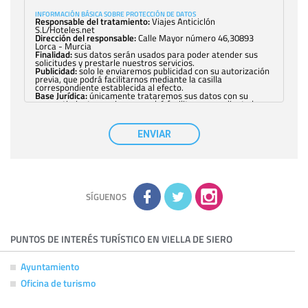
INFORMACIÓN BÁSICA SOBRE PROTECCIÓN DE DATOS
Responsable del tratamiento:
Viajes Anticiclón
S.L/Hoteles.net
Dirección del responsable:
Calle Mayor número 46,30893
Lorca - Murcia
Finalidad:
sus datos serán usados para poder atender sus
solicitudes y prestarle nuestros servicios.
Publicidad:
solo le enviaremos publicidad con su autorización
previa, que podrá facilitarnos mediante la casilla
correspondiente establecida al efecto.
Base Jurídica:
únicamente trataremos sus datos con su
consentimiento previo, que podrá facilitarnos mediante la
casilla correspondiente establecida al efecto.
Destinatarios:
con carácter general, sólo el personal de
nuestra entidad que esté debidamente autorizado podrá
ENVIAR
tener conocimiento de la información que le pedimos. No se
comunicarán datos a terceros.
Derechos:
tiene derecho a saber qué información tenemos
sobre usted, corregirla y eliminarla, tal y como se explica en
la información adicional disponible en nuestra página web.
Información complementaria:
Puede consultar la información
adicional y detallada sobre cómo tratamos sus datos en la
política de privacidad
SÍGUENOS
PUNTOS DE INTERÉS TURÍSTICO EN VIELLA DE SIERO
Ayuntamiento
Oficina de turismo