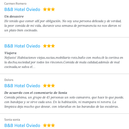
Carmen Romero
B&B Hotel Oviedo
Un desastre
He tenido que comer allí por obligación. No soy una persona delicada y de verdad,
la peor comida de mi vida, durante una semana de permanencia no nos dieron ni
un plato bien cocinado.
B&B Hotel Oviedo
Viajera
Nefasto! Habitaciones viejas,sucias,mobiliario roto,baño con moho,tb la cortina en
la ducha,suciedad por todos los rincones.Comida de mala calidad,además de mal
cocinada,se salva el…
Dolors
B&B Hotel Oviedo
De acuerdo con el comentario de Sonia
Comida pésima, un grupo de 45 personas un solo camarero, que hace lo que puede,
con bandejas y se sirve cada uno. En la habitación, ni mampara ni nevera. La
limpieza deja mucho que desear, con telarañas en las barandas de las escaleras.
Sonia sonia
B&B Hotel Oviedo