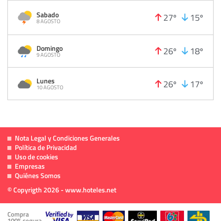
Sabado
27º
15º
8 AGOSTO
Domingo
26º
18º
9 AGOSTO
Lunes
26º
17º
10 AGOSTO
Nota Legal y Condiciones Generales
Política de Privacidad
Uso de cookies
Empresas
Quiénes Somos
© Copyrigth 2026 - www.hoteles.net
Compra
100% segura