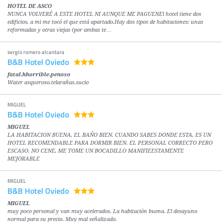
HOTEL DE ASCO
NUNCA VOLVERÉ A ESTE HOTEL NI AUNQUE ME PAGUENEl hotel tiene dos
edificios, a mi me tocó el que está apartado.Hay dos tipos de habitaciones: unas
reformadas y otras viejas (por ambas te…
sergio romero alcantara
B&B Hotel Oviedo
fatal.hhorrible.penoso
Water asqueroso.telarañas.sucio
MIGUEL
B&B Hotel Oviedo
MIGUEL
LA HABITACION BUENA, EL BAÑO BIEN. CUANDO SABES DONDE ESTA, ES UN
HOTEL RECOMENDABLE PARA DORMIR BIEN. EL PERSONAL CORRECTO PERO
ESCASO. NO CENE, ME TOME UN BOCADILLO MANIFIEESTAMENTE
MEJORABLE
MIGUEL
B&B Hotel Oviedo
MIGUEL
muy poco personal y van muy acelerados. La habitación buena. El desayuno
normal para su precio. Muy mal señalizado.