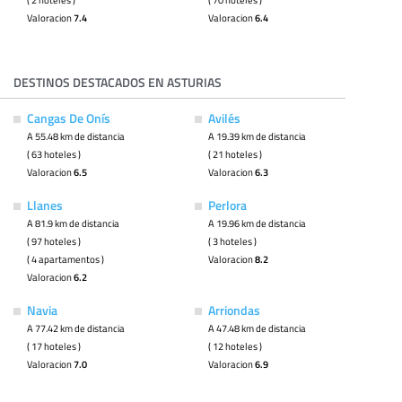
Valoracion
7.4
Valoracion
6.4
DESTINOS DESTACADOS EN ASTURIAS
Cangas De Onís
Avilés
A 55.48 km de distancia
A 19.39 km de distancia
( 63 hoteles )
( 21 hoteles )
Valoracion
6.5
Valoracion
6.3
Llanes
Perlora
A 81.9 km de distancia
A 19.96 km de distancia
( 97 hoteles )
( 3 hoteles )
( 4 apartamentos )
Valoracion
8.2
Valoracion
6.2
Navia
Arriondas
A 77.42 km de distancia
A 47.48 km de distancia
( 17 hoteles )
( 12 hoteles )
Valoracion
7.0
Valoracion
6.9