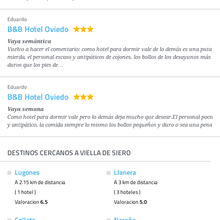
Eduardo
B&B Hotel Oviedo
Vaya semántica
Vuelvo a hacer el comentario: como hotel para dormir vale de lo demás es una puta
mierda, el personal escaso y antipáticos de cojones, los bollos de los desayunos más
duros que los pies de…
Eduardo
B&B Hotel Oviedo
Vaya semana
Como hotel para dormir vale pero lo demás deja mucho que desear.El personal poco
y antipático, la comida siempre lo mismo los bollos pequeños y duro o sea una pena
DESTINOS CERCANOS A VIELLA DE SIERO
Lugones
Llanera
A 2.15 km de distancia
A 3 km de distancia
( 1 hotel )
( 3 hoteles )
Valoracion
6.5
Valoracion
5.0
Colloto
Noreña