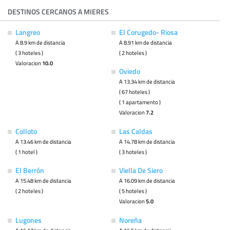
DESTINOS CERCANOS A MIERES
Langreo
El Corugedo- Riosa
A 8.9 km de distancia
A 8.91 km de distancia
( 3 hoteles )
( 2 hoteles )
Valoracion
10.0
Oviedo
A 13.34 km de distancia
( 67 hoteles )
( 1 apartamento )
Valoracion
7.2
Colloto
Las Caldas
A 13.46 km de distancia
A 14.78 km de distancia
( 1 hotel )
( 3 hoteles )
El Berrón
Viella De Siero
A 15.48 km de distancia
A 16.09 km de distancia
( 2 hoteles )
( 5 hoteles )
Valoracion
5.0
Lugones
Noreña