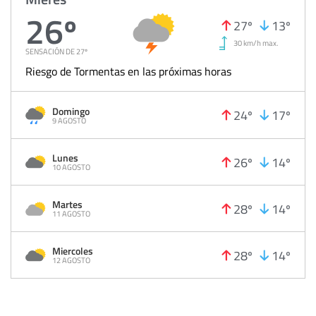
26º
27º
13º
30 km/h max.
SENSACIÓN DE 27º
Riesgo de Tormentas en las próximas horas
Domingo
24º
17º
9 AGOSTO
Lunes
26º
14º
10 AGOSTO
Martes
28º
14º
11 AGOSTO
Miercoles
28º
14º
12 AGOSTO