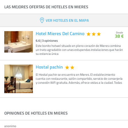
LAS MEJORES OFERTAS DE HOTELES EN MIERES
VER HOTELES EN EL MAPA
Hotel Mieres Del Camino
Desde
38 €
6.6
|
3
opiniones
Este bonito hotwel situado en pleno corazón de Mieres combina
un trato agradable con unas estupendas instalaciones que harán
su estancia única
Hostal pachin
El Hostal pachin se encuentra en Mieres. El establecimiento
cuenta con restaurante, salón compartido, servicio de conserjería
y conexión WiFi gratuita. Además, ofrece vistas a la ciudad. Todas
OPINIONES DE HOTELES EN MIERES
anonimo