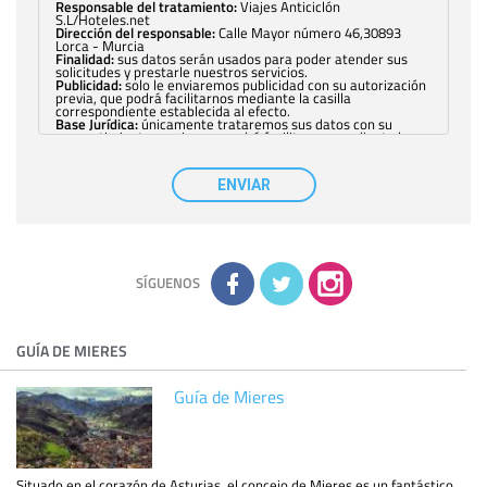
Responsable del tratamiento:
Viajes Anticiclón
S.L/Hoteles.net
Dirección del responsable:
Calle Mayor número 46,30893
Lorca - Murcia
Finalidad:
sus datos serán usados para poder atender sus
solicitudes y prestarle nuestros servicios.
Publicidad:
solo le enviaremos publicidad con su autorización
previa, que podrá facilitarnos mediante la casilla
correspondiente establecida al efecto.
Base Jurídica:
únicamente trataremos sus datos con su
consentimiento previo, que podrá facilitarnos mediante la
casilla correspondiente establecida al efecto.
Destinatarios:
con carácter general, sólo el personal de
nuestra entidad que esté debidamente autorizado podrá
ENVIAR
tener conocimiento de la información que le pedimos. No se
comunicarán datos a terceros.
Derechos:
tiene derecho a saber qué información tenemos
sobre usted, corregirla y eliminarla, tal y como se explica en
la información adicional disponible en nuestra página web.
Información complementaria:
Puede consultar la información
adicional y detallada sobre cómo tratamos sus datos en la
política de privacidad
SÍGUENOS
GUÍA DE MIERES
Guía de Mieres
Situado en el corazón de Asturias, el concejo de Mieres es un fantástico