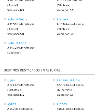
A 16.17 km de distancia
A 16.5 km de distancia
( 1 hotel )
( 5 hoteles )
Valoracion
6.5
Valoracion
8.0
Pola De Siero
Llanera
A 17.58 km de distancia
A 18.14 km de distancia
( 1 hotel )
( 3 hoteles )
Valoracion
5.0
Valoracion
5.0
Pola De Lena
A 19.74 km de distancia
( 4 hoteles )
DESTINOS DESTACADOS EN ASTURIAS
Gijón
Cangas De Onís
A 32.41 km de distancia
A 55.62 km de distancia
( 70 hoteles )
( 63 hoteles )
Valoracion
6.4
Valoracion
6.5
Avilés
Llanes
A 34.2 km de distancia
A 83.17 km de distancia