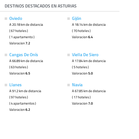
DESTINOS DESTACADOS EN ASTURIAS
Oviedo
Gijón
A 20.18 km de distancia
A 18.14 km de distancia
( 67 hoteles )
( 70 hoteles )
( 1 apartamento )
Valoracion
6.4
Valoracion
7.2
Cangas De Onís
Viella De Siero
A 66.89 km de distancia
A 17.84 km de distancia
( 63 hoteles )
( 5 hoteles )
Valoracion
6.5
Valoracion
5.0
Llanes
Navia
A 91.2 km de distancia
A 67.85 km de distancia
( 97 hoteles )
( 17 hoteles )
( 4 apartamentos )
Valoracion
7.0
Valoracion
6.2