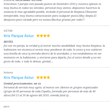
PUENTE DICIEMBRE GENIAL
Estuvimos 3 parejas este pasado puente de Diciembre 2010 y nuestra opinion es
muy buena en todos los sentidos, personal muy atento, dispuestos hacernos la
estancia lo mas agradable posible, incluido el personal de limpieza.Ubicacion
inmejorable, muy buena comunicacion para cualquier punto.Muy limpio.El
desayuno poco variado pero no escaso.Muchas gracias por todo!!!
VICTOR
Kris Parque Astur
HOTEL
fui con mi pareja, la verdad q al entrar mucha amabilidad, muy buena limpieza, la
habitacion me encanto,el sevicio muy pendiente de todo, lo unico q nos subieron
una botella de cava (q entraba dentro de lo acordado), y noi estababamos en ese
momento en la habitacion, y entraron para dejarla, fue el unico detalle q no me
gusto de todo, x todo lo demas, geniial....
Antonio
Kris Parque Astur
Genial precisamente, no es
Personal de servicio muy agrio, al menos con clientes en grupos organizados
(grupo de 60 personas de toda España, formado por personas de más de 40
años).Del 15 al 18 de agosto del 2010, comida fatal (p…
paco