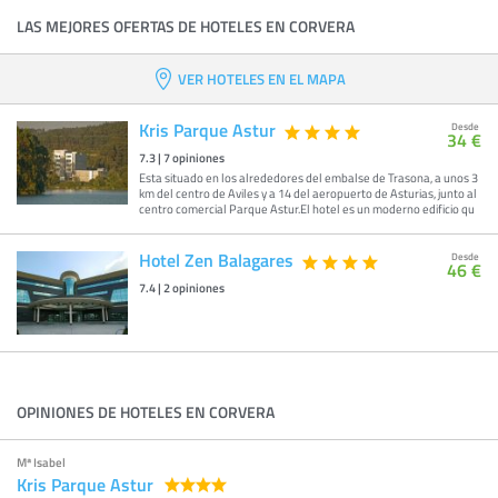
LAS MEJORES OFERTAS DE HOTELES EN CORVERA
VER HOTELES EN EL MAPA
Kris Parque Astur
Desde
34 €
7.3
|
7
opiniones
Esta situado en los alrededores del embalse de Trasona, a unos 3
km del centro de Aviles y a 14 del aeropuerto de Asturias, junto al
centro comercial Parque Astur.El hotel es un moderno edificio qu
Hotel Zen Balagares
Desde
46 €
7.4
|
2
opiniones
OPINIONES DE HOTELES EN CORVERA
Mª Isabel
Kris Parque Astur