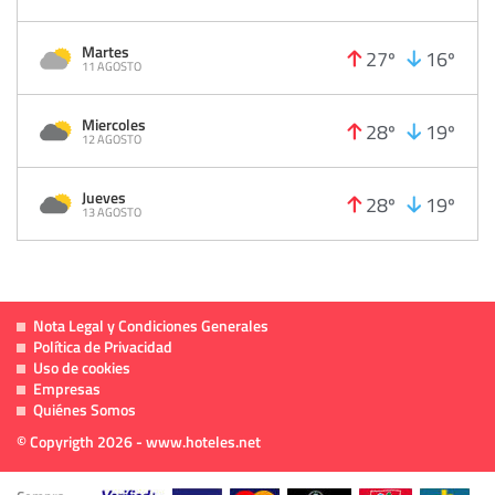
Martes
27º
16º
11 AGOSTO
Miercoles
28º
19º
12 AGOSTO
Jueves
28º
19º
13 AGOSTO
Nota Legal y Condiciones Generales
Política de Privacidad
Uso de cookies
Empresas
Quiénes Somos
© Copyrigth 2026 - www.hoteles.net