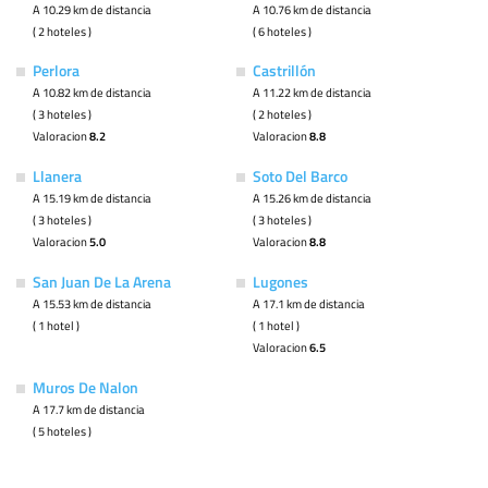
A 10.29 km de distancia
A 10.76 km de distancia
( 2 hoteles )
( 6 hoteles )
Perlora
Castrillón
A 10.82 km de distancia
A 11.22 km de distancia
( 3 hoteles )
( 2 hoteles )
Valoracion
8.2
Valoracion
8.8
Llanera
Soto Del Barco
A 15.19 km de distancia
A 15.26 km de distancia
( 3 hoteles )
( 3 hoteles )
Valoracion
5.0
Valoracion
8.8
San Juan De La Arena
Lugones
A 15.53 km de distancia
A 17.1 km de distancia
( 1 hotel )
( 1 hotel )
Valoracion
6.5
Muros De Nalon
A 17.7 km de distancia
( 5 hoteles )