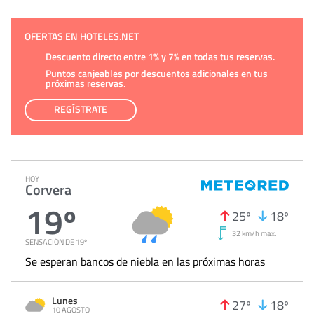
OFERTAS EN HOTELES.NET
Descuento directo entre 1% y 7% en todas tus reservas.
Puntos canjeables por descuentos adicionales en tus
próximas reservas.
REGÍSTRATE
HOY
Corvera
19º
25º
18º
32 km/h max.
SENSACIÓN DE 19º
Se esperan bancos de niebla en las próximas horas
Lunes
27º
18º
10 AGOSTO