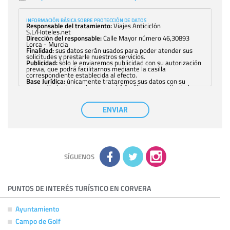
INFORMACIÓN BÁSICA SOBRE PROTECCIÓN DE DATOS
Responsable del tratamiento:
Viajes Anticiclón
S.L/Hoteles.net
Dirección del responsable:
Calle Mayor número 46,30893
Lorca - Murcia
Finalidad:
sus datos serán usados para poder atender sus
solicitudes y prestarle nuestros servicios.
Publicidad:
solo le enviaremos publicidad con su autorización
previa, que podrá facilitarnos mediante la casilla
correspondiente establecida al efecto.
Base Jurídica:
únicamente trataremos sus datos con su
consentimiento previo, que podrá facilitarnos mediante la
casilla correspondiente establecida al efecto.
Destinatarios:
con carácter general, sólo el personal de
nuestra entidad que esté debidamente autorizado podrá
ENVIAR
tener conocimiento de la información que le pedimos. No se
comunicarán datos a terceros.
Derechos:
tiene derecho a saber qué información tenemos
sobre usted, corregirla y eliminarla, tal y como se explica en
la información adicional disponible en nuestra página web.
Información complementaria:
Puede consultar la información
adicional y detallada sobre cómo tratamos sus datos en la
política de privacidad
SÍGUENOS
PUNTOS DE INTERÉS TURÍSTICO EN CORVERA
Ayuntamiento
Campo de Golf