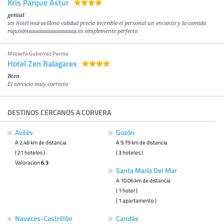
Kris Parque Astur
genial
un hotel maravilloso calidad precio increible el personal un encanto y la comida
riquisimaaaaaaaaaaaaaaaa.es simplemente perfecto
M Josefa Gutierrez Pernia
Hotel Zen Balagares
Bien
El servicio muy correcto
DESTINOS CERCANOS A CORVERA
Avilés
Gozón
A 2.46 km de distancia
A 9.79 km de distancia
( 21 hoteles )
( 3 hoteles )
Valoracion
6.3
Santa María Del Mar
A 10.06 km de distancia
( 1 hotel )
( 1 apartamento )
Naveces-Castrillón
Candás