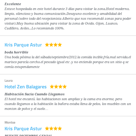
Excelente
Estuve hospedada en este hotel durante 3 días para visitar la zona.Hotel moderno,
limpio, silencioso y buena comunicación.Desayuno excelente y amabilidad del
personal (sobre todo del recepcionista Alberto que nos recomendó zonas para poder
visitar).Muy buena ubicación para visitar la zona de Ovido, Gijon, Luanco,
Cudillero, Aviles...Lo recomiendo 100%.
Kris Parque Astur
boda horrible
Una boda pésima la del sábado/septiembre/2012.la comida incible.fría.mal servida.el
marisco parecía corcho.el pescado igual etc .y no entiendo porque era un sitio q se
comía estupendamente
Laura
Hotel Zen Balagares
Habitación Sucia Cuando Llegamos
El hotel me encantó, las habitaciones son amplias y la cama era enorme, pero
cuando llegamos a la habitación la bañera estaba llena de pelos, los muebles con un
monton de polvo y el suelo…
Montse
Kris Parque Astur