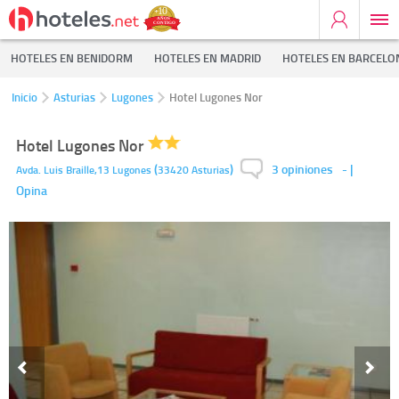
HOTELES EN BENIDORM
HOTELES EN MADRID
HOTELES EN BARCELO
Inicio
Asturias
Lugones
Hotel Lugones Nor
Hotel Lugones Nor
3 opiniones
(
)
-
|
Avda. Luis Braille,13
Lugones
33420
Asturias
Opina