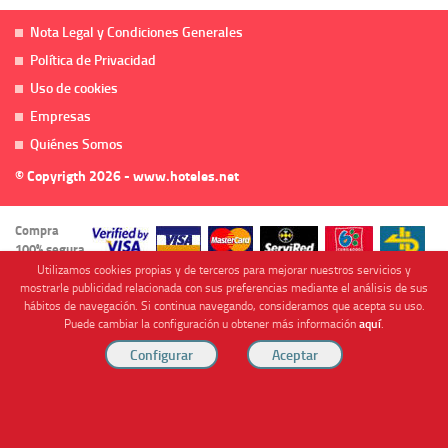
Nota Legal y Condiciones Generales
Política de Privacidad
Uso de cookies
Empresas
Quiénes Somos
© Copyrigth 2026 - www.hoteles.net
Compra
100% segura
Utilizamos cookies propias y de terceros para mejorar nuestros servicios y
mostrarle publicidad relacionada con sus preferencias mediante el análisis de sus
hábitos de navegación. Si continua navegando, consideramos que acepta su uso.
Puede cambiar la configuración u obtener más información
aquí
.
Cofinanciado por
Viajes Anticiclón, S.L. Agencia de Viajes Online - C.I. MU-107-2-25. C/ Mayor nº46 Bajo,
CP: 30893, Almendricos (Murcia, Spain).