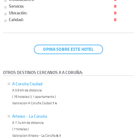
Servicio:
8
Ubicación:
8
Calidad:
8
OPINA SOBRE ESTE HOTEL
OTROS DESTINOS CERCANOS A A CORUÑA:
A Coruña Ciudad
A 5.9 km de distancia
( 76 hoteles ) ( 1 apartamento )
Valoracion A Coruña Ciudad
7.4
Arteixo - La Coruña
A 7.74 km de distancia
( 7 hoteles )
Valoracion Arteixo - La Coruña
8.1