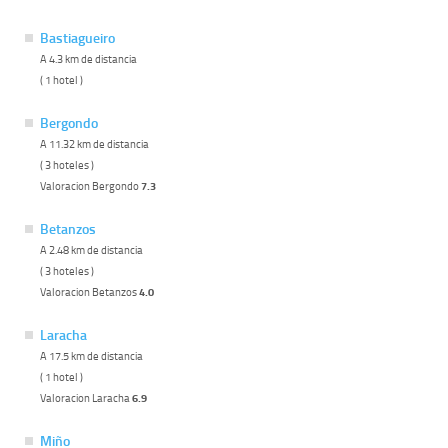
Bastiagueiro
A 4.3 km de distancia
( 1 hotel )
Bergondo
A 11.32 km de distancia
( 3 hoteles )
Valoracion Bergondo
7.3
Betanzos
A 2.48 km de distancia
( 3 hoteles )
Valoracion Betanzos
4.0
Laracha
A 17.5 km de distancia
( 1 hotel )
Valoracion Laracha
6.9
Miño