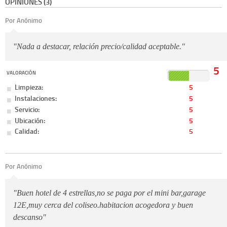
OPINIONES (3)
Por Anónimo
"Nada a destacar, relación precio/calidad aceptable."
5
VALORACIÓN
Limpieza:
5
Instalaciones:
5
Servicio:
5
Ubicación:
5
Calidad:
5
Por Anónimo
"Buen hotel de 4 estrellas,no se paga por el mini bar,garage
12E,muy cerca del coliseo.habitacion acogedora y buen
descanso"