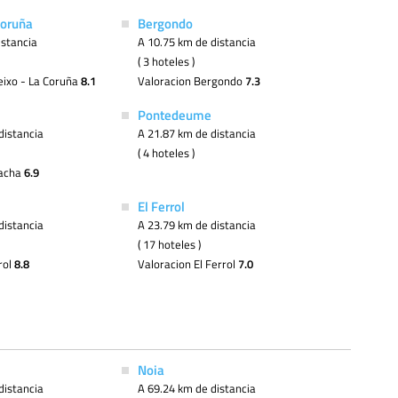
Coruña
Bergondo
istancia
A 10.75 km de distancia
( 3 hoteles )
eixo - La Coruña
8.1
Valoracion Bergondo
7.3
Pontedeume
distancia
A 21.87 km de distancia
( 4 hoteles )
racha
6.9
El Ferrol
distancia
A 23.79 km de distancia
( 17 hoteles )
rol
8.8
Valoracion El Ferrol
7.0
Noia
distancia
A 69.24 km de distancia