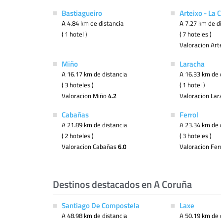
Bastiagueiro
Arteixo - La 
A 4.84 km de distancia
A 7.27 km de d
( 1 hotel )
( 7 hoteles )
Valoracion Art
Miño
Laracha
A 16.17 km de distancia
A 16.33 km de 
( 3 hoteles )
( 1 hotel )
Valoracion Miño
4.2
Valoracion La
Cabañas
Ferrol
A 21.89 km de distancia
A 23.34 km de 
( 2 hoteles )
( 3 hoteles )
Valoracion Cabañas
6.0
Valoracion Fer
Destinos destacados en A Coruña
Santiago De Compostela
Laxe
A 48.98 km de distancia
A 50.19 km de 