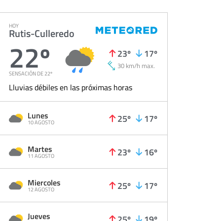
HOY
Rutis-Culleredo
22º
23º
17º
30 km/h max.
SENSACIÓN DE 22º
Lluvias débiles en las próximas horas
Lunes
25º
17º
10 AGOSTO
Martes
23º
16º
11 AGOSTO
Miercoles
25º
17º
12 AGOSTO
Jueves
25º
19º