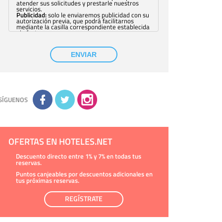
atender sus solicitudes y prestarle nuestros
servicios.
Publicidad:
solo le enviaremos publicidad con su
autorización previa, que podrá facilitarnos
mediante la casilla correspondiente establecida
al efecto.
Base Jurídica:
únicamente trataremos sus datos
con su consentimiento previo, que podrá
facilitarnos mediante la casilla correspondiente
ENVIAR
establecida al efecto.
Destinatarios:
con carácter general, sólo el
personal de nuestra entidad que esté
debidamente autorizado podrá tener
conocimiento de la información que le pedimos.
No se comunicarán datos a terceros.
Derechos:
tiene derecho a saber qué
información tenemos sobre usted, corregirla y
SÍGUENOS
eliminarla, tal y como se explica en la
información adicional disponible en nuestra
página web.
Información complementaria:
Puede consultar
la información adicional y detallada sobre cómo
tratamos sus datos en la
política de privacidad
OFERTAS EN HOTELES.NET
Descuento directo entre 1% y 7% en todas tus
reservas.
Puntos canjeables por descuentos adicionales en
tus próximas reservas.
REGÍSTRATE