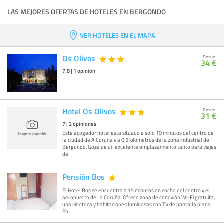
LAS MEJORES OFERTAS DE HOTELES EN BERGONDO
VER HOTELES EN EL MAPA
Os Olivos
Desde
34 €
7.8
|
1
opinión
Hotel Os Olivos
Desde
31 €
7
|
2
opiniones
Este acogedor hotel esta situado a solo 10 minutos del centro de
la ciudad de A Coruña y a 0,5 kilometros de la zona industrial de
Bergondo. Goza de un excelente emplazamiento tanto para viajes
de
Pensión Bos
El Hotel Bos se encuentra a 15 minutos en coche del centro y el
aeropuerto de La Coruña. Ofrece zona de conexión Wi-Fi gratuita,
una vinoteca y habitaciones luminosas con TV de pantalla plana.
En