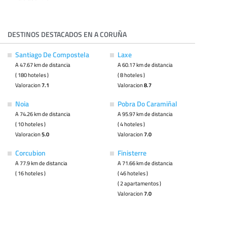
DESTINOS DESTACADOS EN A CORUÑA
Santiago De Compostela
Laxe
A 47.67 km de distancia
A 60.17 km de distancia
( 180 hoteles )
( 8 hoteles )
Valoracion
7.1
Valoracion
8.7
Noia
Pobra Do Caramiñal
A 74.26 km de distancia
A 95.97 km de distancia
( 10 hoteles )
( 4 hoteles )
Valoracion
5.0
Valoracion
7.0
Corcubion
Finisterre
A 77.9 km de distancia
A 71.66 km de distancia
( 16 hoteles )
( 46 hoteles )
( 2 apartamentos )
Valoracion
7.0