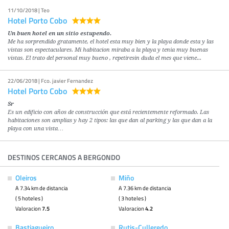
11/10/2018 | Teo
Hotel Porto Cobo
Un buen hotel en un sitio estupendo.
Me ha sorprendido gratamente, el hotel esta muy bien y la playa donde esta y las
vistas son espectaculares. Mi habitacion miraba a la playa y tenia muy buenas
vistas. El trato del personal muy bueno , repetiresin duda el mes que viene...
22/06/2018 | Fco. javier Fernandez
Hotel Porto Cobo
Sr
Es un edificio con años de construcción que está recientemente reformado. Las
habitaciones son amplias y hay 2 tipos: las que dan al parking y las que dan a la
playa con una vista…
DESTINOS CERCANOS A BERGONDO
Oleiros
Miño
A 7.34 km de distancia
A 7.36 km de distancia
( 5 hoteles )
( 3 hoteles )
Valoracion
7.5
Valoracion
4.2
Bastiagueiro
Rutis-Culleredo