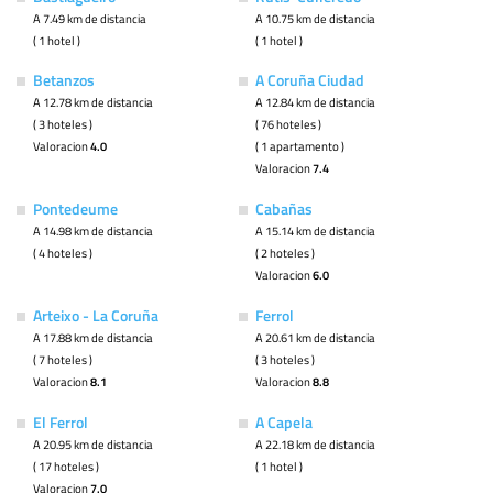
A 7.49 km de distancia
A 10.75 km de distancia
( 1 hotel )
( 1 hotel )
Betanzos
A Coruña Ciudad
A 12.78 km de distancia
A 12.84 km de distancia
( 3 hoteles )
( 76 hoteles )
Valoracion
4.0
( 1 apartamento )
Valoracion
7.4
Pontedeume
Cabañas
A 14.98 km de distancia
A 15.14 km de distancia
( 4 hoteles )
( 2 hoteles )
Valoracion
6.0
Arteixo - La Coruña
Ferrol
A 17.88 km de distancia
A 20.61 km de distancia
( 7 hoteles )
( 3 hoteles )
Valoracion
8.1
Valoracion
8.8
El Ferrol
A Capela
A 20.95 km de distancia
A 22.18 km de distancia
( 17 hoteles )
( 1 hotel )
Valoracion
7.0