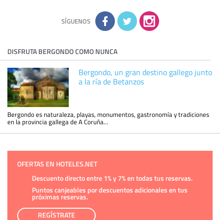
la información adicional disponible en nuestra página web.
Información complementaria:
Puede consultar la información
adicional y detallada sobre cómo tratamos sus datos en la
política de privacidad
SÍGUENOS
DISFRUTA BERGONDO COMO NUNCA
Bergondo, un gran destino gallego junto
a la ría de Betanzos
Bergondo es naturaleza, playas, monumentos, gastronomía y tradiciones
en la provincia gallega de A Coruña...
OFERTAS EN HOTELES.NET
Descuento directo entre 1% y 7% en todas tus reservas.
Puntos canjeables por descuentos adicionales en tus
próximas reservas.
REGÍSTRATE