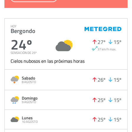
HOY
Bergondo
24º
27º
15º
37 km/h max.
SENSACIÓN DE 25º
Cielos nubosos en las próximas horas
Sabado
26º
15º
8 AGOSTO
Domingo
25º
15º
9 AGOSTO
Lunes
25º
15º
10 AGOSTO