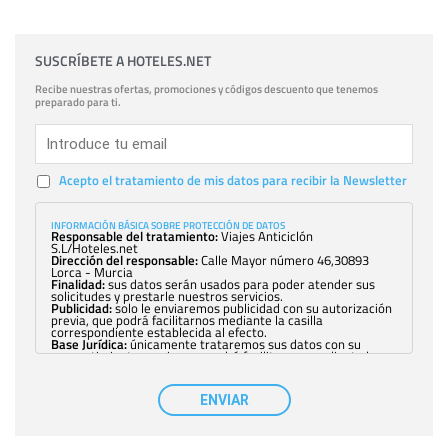
SUSCRÍBETE A HOTELES.NET
Recibe nuestras ofertas, promociones y códigos descuento que tenemos
preparado para ti.
Acepto el tratamiento de mis datos para recibir la Newsletter
INFORMACIÓN BÁSICA SOBRE PROTECCIÓN DE DATOS
Responsable del tratamiento:
Viajes Anticiclón
S.L/Hoteles.net
Dirección del responsable:
Calle Mayor número 46,30893
Lorca - Murcia
Finalidad:
sus datos serán usados para poder atender sus
solicitudes y prestarle nuestros servicios.
Publicidad:
solo le enviaremos publicidad con su autorización
previa, que podrá facilitarnos mediante la casilla
correspondiente establecida al efecto.
Base Jurídica:
únicamente trataremos sus datos con su
consentimiento previo, que podrá facilitarnos mediante la
casilla correspondiente establecida al efecto.
Destinatarios:
con carácter general, sólo el personal de
nuestra entidad que esté debidamente autorizado podrá
ENVIAR
tener conocimiento de la información que le pedimos. No se
comunicarán datos a terceros.
Derechos:
tiene derecho a saber qué información tenemos
sobre usted, corregirla y eliminarla, tal y como se explica en