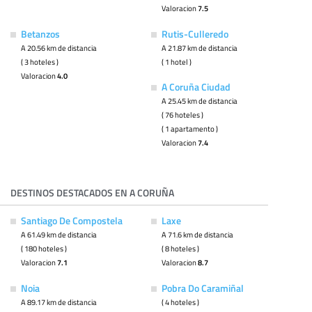
Valoracion
7.5
Betanzos
Rutis-Culleredo
A 20.56 km de distancia
A 21.87 km de distancia
( 3 hoteles )
( 1 hotel )
Valoracion
4.0
A Coruña Ciudad
A 25.45 km de distancia
( 76 hoteles )
( 1 apartamento )
Valoracion
7.4
DESTINOS DESTACADOS EN A CORUÑA
Santiago De Compostela
Laxe
A 61.49 km de distancia
A 71.6 km de distancia
( 180 hoteles )
( 8 hoteles )
Valoracion
7.1
Valoracion
8.7
Noia
Pobra Do Caramiñal
A 89.17 km de distancia
( 4 hoteles )