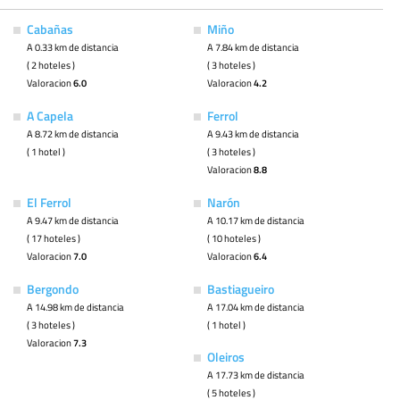
Cabañas
Miño
A 0.33 km de distancia
A 7.84 km de distancia
( 2 hoteles )
( 3 hoteles )
Valoracion
6.0
Valoracion
4.2
A Capela
Ferrol
A 8.72 km de distancia
A 9.43 km de distancia
( 1 hotel )
( 3 hoteles )
Valoracion
8.8
El Ferrol
Narón
A 9.47 km de distancia
A 10.17 km de distancia
( 17 hoteles )
( 10 hoteles )
Valoracion
7.0
Valoracion
6.4
Bergondo
Bastiagueiro
A 14.98 km de distancia
A 17.04 km de distancia
( 3 hoteles )
( 1 hotel )
Valoracion
7.3
Oleiros
A 17.73 km de distancia
( 5 hoteles )