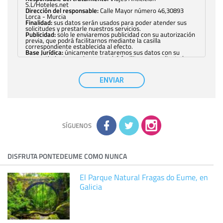
S.L/Hoteles.net
Dirección del responsable:
Calle Mayor número 46,30893
Lorca - Murcia
Finalidad:
sus datos serán usados para poder atender sus
solicitudes y prestarle nuestros servicios.
Publicidad:
solo le enviaremos publicidad con su autorización
previa, que podrá facilitarnos mediante la casilla
correspondiente establecida al efecto.
Base Jurídica:
únicamente trataremos sus datos con su
consentimiento previo, que podrá facilitarnos mediante la
casilla correspondiente establecida al efecto.
Destinatarios:
con carácter general, sólo el personal de
nuestra entidad que esté debidamente autorizado podrá
ENVIAR
tener conocimiento de la información que le pedimos. No se
comunicarán datos a terceros.
Derechos:
tiene derecho a saber qué información tenemos
sobre usted, corregirla y eliminarla, tal y como se explica en
la información adicional disponible en nuestra página web.
Información complementaria:
Puede consultar la información
adicional y detallada sobre cómo tratamos sus datos en la
política de privacidad
SÍGUENOS
DISFRUTA PONTEDEUME COMO NUNCA
El Parque Natural Fragas do Eume, en
Galicia