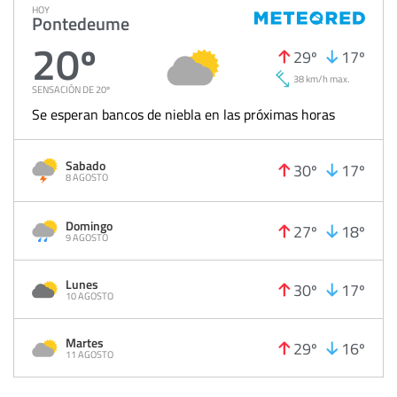
HOY
Pontedeume
20º
29º
17º
38 km/h max.
SENSACIÓN DE 20º
Se esperan bancos de niebla en las próximas horas
Sabado
30º
17º
8 AGOSTO
Domingo
27º
18º
9 AGOSTO
Lunes
30º
17º
10 AGOSTO
Martes
29º
16º
11 AGOSTO