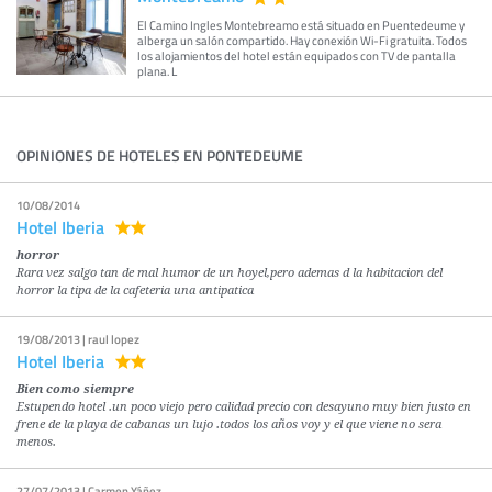
El Camino Ingles Montebreamo está situado en Puentedeume y
alberga un salón compartido. Hay conexión Wi-Fi gratuita. Todos
los alojamientos del hotel están equipados con TV de pantalla
plana. L
OPINIONES DE HOTELES EN PONTEDEUME
10/08/2014
Hotel Iberia
horror
Rara vez salgo tan de mal humor de un hoyel,pero ademas d la habitacion del
horror la tipa de la cafeteria una antipatica
19/08/2013 | raul lopez
Hotel Iberia
Bien como siempre
Estupendo hotel .un poco viejo pero calidad precio con desayuno muy bien justo en
frene de la playa de cabanas un lujo .todos los años voy y el que viene no sera
menos.
27/07/2013 | Carmen Yáñez