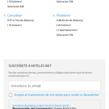
( 10 hoteles )
Valoracion
7.0
Valoracion
5.0
Corcubion
Finisterre
A 91.47 km de distancia
A 86.64 km de distancia
( 16 hoteles )
( 46 hoteles )
( 2 apartamentos )
Valoracion
7.0
SUSCRÍBETE A HOTELES.NET
Recibe nuestras ofertas, promociones y códigos descuento que tenemos
preparado para ti.
Acepto el tratamiento de mis datos para recibir la Newsletter
INFORMACIÓN BÁSICA SOBRE PROTECCIÓN DE DATOS
Responsable del tratamiento:
Viajes Anticiclón