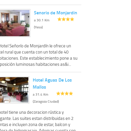
Senorio de Monjardin
a 30.1 Km
(Yesa)
Hotel Señorío de Monjardín le ofrece un
el rural que cuenta con un total de 40
bitaciones. Este establecimiento pone a su
posición luminosas habitaciones as&i...
Hotel Aguas De Los
Mallos
a 31.4 Km
(Zaragoza Ciudad)
hotel tiene una decoracion rústica y
gante. Las suites estan distribuidas en 2
ntas e incluyen zona de estar, balcon y
ñera de hidromasaje. Ademas cuenta con