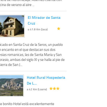
cina de verano al aire ...
El Mirador de Santa
Cruz
a 41.8 Km (Jaca)
icado en Santa Cruz de la Seros, un pueblo
n encanto en el que destacan sus dos
esias romanicas, las de Santa Maria y San
rasio, ambas del siglo XI y se halla al pie de
sierra de San J...
Hotel Rural Hospederia
De L…
a 42 Km (Loarre)
te bonito Hotel está excelentemente