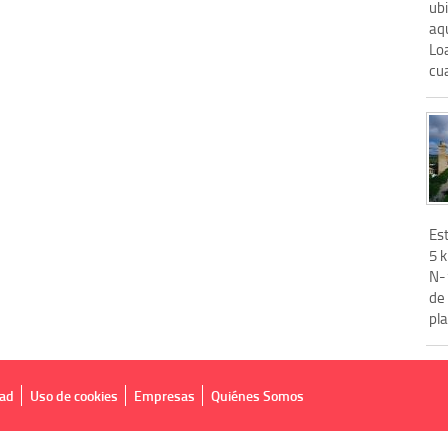
ub
aq
Loa
cua
Est
5 k
N-
de
pla
dad
Uso de cookies
Empresas
Quiénes Somos