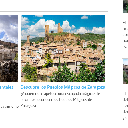
El 
mu
co
nor
Pa
entales
Descubre los Pueblos Mágicos de Zaragoza
El 
¿A quién no le apetece una escapada mágica? Te
del
llevamos a conocer los Pueblos Mágicos de
Fer
Zaragoza.
 patrimonio
dec
y e