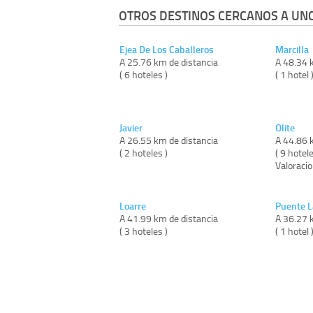
OTROS DESTINOS CERCANOS A UNC
Ejea De Los Caballeros
Marcilla
A 25.76 km de distancia
A 48.34 
( 6 hoteles )
( 1 hotel 
Javier
Olite
A 26.55 km de distancia
A 44.86 
( 2 hoteles )
( 9 hotele
Valoracio
Loarre
Puente L
A 41.99 km de distancia
A 36.27 
( 3 hoteles )
( 1 hotel 