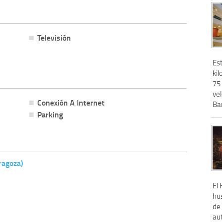
Televisión
Es
kil
75 
ve
Conexión A Internet
Bar
Parking
ragoza)
El 
hu
de 
aut