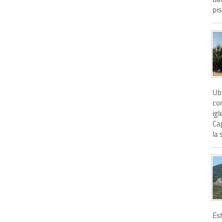
pis
Ub
co
igl
Cap
la 
Es