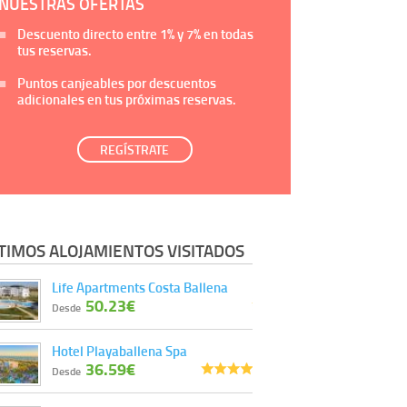
NUESTRAS OFERTAS
Descuento directo entre
1%
y
7%
en todas
tus reservas.
Puntos canjeables por descuentos
adicionales en tus próximas reservas.
REGÍSTRATE
TIMOS ALOJAMIENTOS VISITADOS
Life Apartments Costa Ballena
50.23€
Desde
Hotel Playaballena Spa
36.59€
Desde