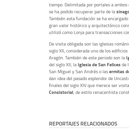
tiempo. Delimitada por portales a ambos e
sinag
se ha podido recuperar parte de la
También esta fundación se ha encargado d
gran valor histórico y arquitectónico co
utilizó como Lonja para transacciones co
De visita obligada son las iglesias román
siglo XII, considerada uno de los edificio
I
Aragón. También de este periodo son la
Iglesia de San Felices
del siglo XII, la
de 
ermitas d
San Miguel y San Andrés o las
dan idea del pasado esplendor de Uncastil
finales del siglo XIV que merece ser visit
Consistorial
, de estilo renacentista const
REPORTAJES RELACIONADOS