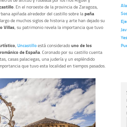
tros de altitud y rodeada por los ríos Riguel y
Al
astillo
. En el noroeste de la provincia de Zaragoza,
Sos
peña
bana apiñada alrededor del castillo sobre la
largo de muchos siglos de historia y arte han dejado su
Eje
o Villas
, su patrimonio revela la importancia que tuvo
Jav
Ye
rtístico
Uncastillo
uno de los
Pue
,
está considerado
 románico de España
. Coronado por su castillo cuenta
tas, casas palaciegas, una judería y un espléndido
mportancia que tuvo esta localidad en tiempos pasados.