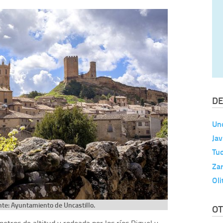
DE
Unc
Jav
Tu
Za
Oli
nte: Ayuntamiento de Uncastillo.
OT