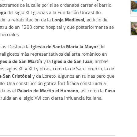
xtremos de la calle por si se ordenaba cerrar el barrio,
oga
del siglo XIII gracias a la Fundación Uncastillo.
Lonja Medieval
e la rehabilitación de la
, edificio de
nstruido en 1283 como hospital y que posteriormente se
merciales.
Iglesia de Santa María la Mayor
icas. Destaca la
del
s religiosos más representativos del arte románico en
glesia de San Martín
Iglesia de San Juan
y la
, ambas
los siglos XII y XIII y otras, como la de San Lorenzo, la de
e San Cristóbal
y de Loreto, algunos en ruinas pero que
lo. Una construcción gótica fortificada construida a
Palacio de Martín el Humano
Casa
ada es el
, así como la
ruida en el siglo XVI con cierta influencia italiana.