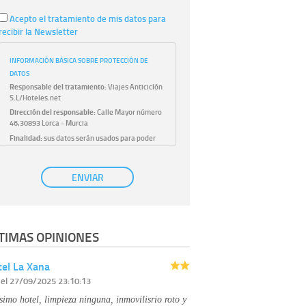
Acepto el tratamiento de mis datos para
recibir la Newsletter
INFORMACIÓN BÁSICA SOBRE PROTECCIÓN DE
DATOS
Responsable del tratamiento:
Viajes Anticiclón
S.L/Hoteles.net
Dirección del responsable:
Calle Mayor número
46,30893 Lorca - Murcia
Finalidad:
sus datos serán usados para poder
atender sus solicitudes y prestarle nuestros
servicios.
Publicidad:
solo le enviaremos publicidad con su
ENVIAR
autorización previa, que podrá facilitarnos
mediante la casilla correspondiente
establecida al efecto.
Base Jurídica:
únicamente trataremos sus datos
TIMAS OPINIONES
con su consentimiento previo, que podrá
facilitarnos mediante la casilla correspondiente
establecida al efecto.
el La Xana
Destinatarios:
con carácter general, sólo el
r
el 27/09/2025 23:10:13
personal de nuestra entidad que esté
debidamente autorizado podrá tener
simo hotel, limpieza ninguna, inmovilisrio roto y
conocimiento de la información que le pedimos.