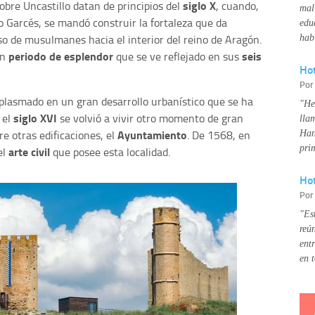
siglo X
bre Uncastillo datan de principios del
, cuando,
mal
 Garcés, se mandó construir la fortaleza que da
edu
so de musulmanes hacia el interior del reino de Aragón.
hab
periodo de esplendor
seis
un
que se ve reflejado en sus
Ho
Po
plasmado en un gran desarrollo urbanístico que se ha
"He
siglo XVI
 el
se volvió a vivir otro momento de gran
lla
Ayuntamiento
e otras edificaciones, el
. De 1568, en
Han
pri
arte civil
el
que posee esta localidad.
Hot
Po
"Es
reú
ent
en 