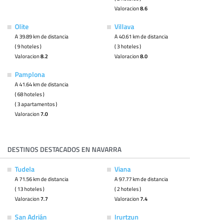
Valoracion
8.6
Olite
Villava
A 39.89 km de distancia
A 40.61 km de distancia
( 9 hoteles )
( 3 hoteles )
Valoracion
8.2
Valoracion
8.0
Pamplona
A 41.64 km de distancia
( 68 hoteles )
( 3 apartamentos )
Valoracion
7.0
DESTINOS DESTACADOS EN NAVARRA
Tudela
Viana
A 71.56 km de distancia
A 97.77 km de distancia
( 13 hoteles )
( 2 hoteles )
Valoracion
7.7
Valoracion
7.4
San Adrián
Irurtzun