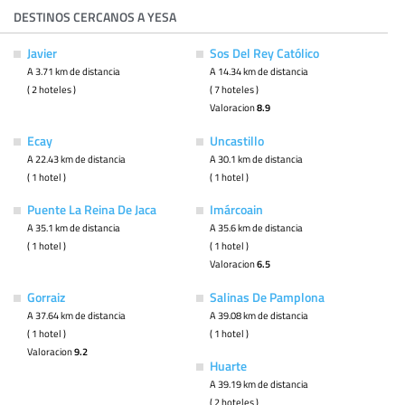
DESTINOS CERCANOS A YESA
Javier
Sos Del Rey Católico
A 3.71 km de distancia
A 14.34 km de distancia
( 2 hoteles )
( 7 hoteles )
Valoracion
8.9
Ecay
Uncastillo
A 22.43 km de distancia
A 30.1 km de distancia
( 1 hotel )
( 1 hotel )
Puente La Reina De Jaca
Imárcoain
A 35.1 km de distancia
A 35.6 km de distancia
( 1 hotel )
( 1 hotel )
Valoracion
6.5
Gorraiz
Salinas De Pamplona
A 37.64 km de distancia
A 39.08 km de distancia
( 1 hotel )
( 1 hotel )
Valoracion
9.2
Huarte
A 39.19 km de distancia
( 2 hoteles )