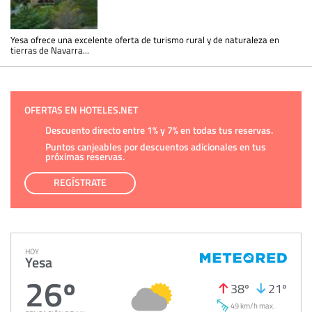
Yesa ofrece una excelente oferta de turismo rural y de naturaleza en
tierras de Navarra...
OFERTAS EN HOTELES.NET
Descuento directo entre 1% y 7% en todas tus reservas.
Puntos canjeables por descuentos adicionales en tus
próximas reservas.
REGÍSTRATE
HOY
Yesa
26º
38º
21º
49 km/h max.