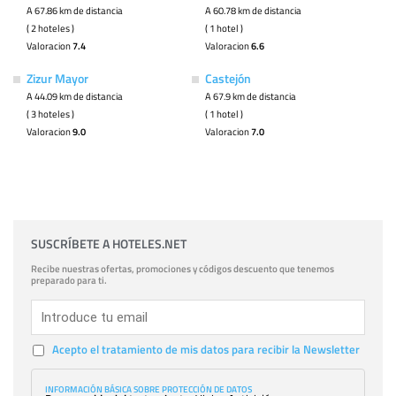
A 67.86 km de distancia
A 60.78 km de distancia
( 2 hoteles )
( 1 hotel )
Valoracion
7.4
Valoracion
6.6
Zizur Mayor
Castejón
A 44.09 km de distancia
A 67.9 km de distancia
( 3 hoteles )
( 1 hotel )
Valoracion
9.0
Valoracion
7.0
SUSCRÍBETE A HOTELES.NET
Recibe nuestras ofertas, promociones y códigos descuento que tenemos
preparado para ti.
Acepto el tratamiento de mis datos para recibir la Newsletter
INFORMACIÓN BÁSICA SOBRE PROTECCIÓN DE DATOS