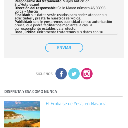
Responsable del tratamiento:
Viajes Anticiclón
S.L/Hoteles.net
Dirección del responsable:
Calle Mayor número 46,30893
Lorca - Murcia
Finalidad:
sus datos serán usados para poder atender sus
solicitudes y prestarle nuestros servicios.
Publicidad:
solo le enviaremos publicidad con su autorización
previa, que podrá facilitarnos mediante la casilla
correspondiente establecida al efecto.
Base Jurídica:
únicamente trataremos sus datos con su
consentimiento previo, que podrá facilitarnos mediante la
casilla correspondiente establecida al efecto.
Destinatarios:
con carácter general, sólo el personal de
nuestra entidad que esté debidamente autorizado podrá
ENVIAR
tener conocimiento de la información que le pedimos. No se
comunicarán datos a terceros.
Derechos:
tiene derecho a saber qué información tenemos
sobre usted, corregirla y eliminarla, tal y como se explica en
la información adicional disponible en nuestra página web.
Información complementaria:
Puede consultar la información
adicional y detallada sobre cómo tratamos sus datos en la
política de privacidad
SÍGUENOS
DISFRUTA YESA COMO NUNCA
El Embalse de Yesa, en Navarra