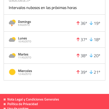
SENSACIÓN DE 27º
Intervalos nubosos en las próximas horas
Domingo
36º
19º
9 AGOSTO
Lunes
37º
18º
10 AGOSTO
Martes
38º
20º
11 AGOSTO
Miercoles
39º
21º
12 AGOSTO
Nota Legal y Condiciones Generales
Política de Privacidad
Uso de cookies