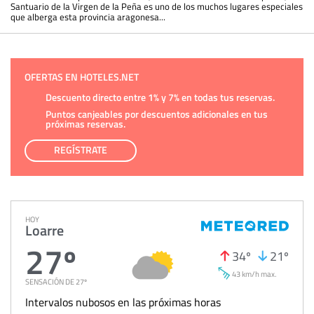
Santuario de la Virgen de la Peña es uno de los muchos lugares especiales
que alberga esta provincia aragonesa...
OFERTAS EN HOTELES.NET
Descuento directo entre 1% y 7% en todas tus reservas.
Puntos canjeables por descuentos adicionales en tus
próximas reservas.
REGÍSTRATE
HOY
Loarre
27º
34º
21º
43 km/h max.
SENSACIÓN DE 27º
Intervalos nubosos en las próximas horas