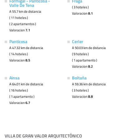
Formigal - Panticosa -
Fraga
Valle De Tena
( 3 hoteles )
A 55.7 km de distancia
Valoracion
8.1
( 11 hoteles )
( 2 apartamentos )
Valoracion
7.1
Panticosa
Cerler
A 47.32 km de distancia
A 50.03 km de distancia
( 14 hoteles )
( 9 hoteles )
Valoracion
8.5
( 1 apartamento )
Valoracion
8.2
Ainsa
Boltaña
A 64.01 km de distancia
A 59.36 km de distancia
( 16 hoteles )
( 3 hoteles )
( 1 apartamento )
Valoracion
8.8
Valoracion
6.7
VILLA DE GRAN VALOR ARQUITECTÓNICO