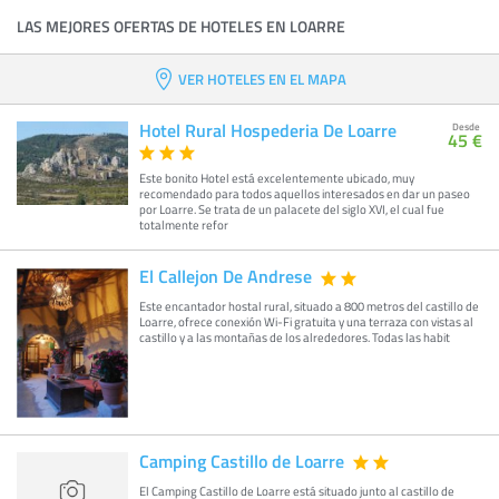
LAS MEJORES OFERTAS DE HOTELES EN LOARRE
VER HOTELES EN EL MAPA
Hotel Rural Hospederia De Loarre
Desde
45 €
Este bonito Hotel está excelentemente ubicado, muy
recomendado para todos aquellos interesados en dar un paseo
por Loarre. Se trata de un palacete del siglo XVI, el cual fue
totalmente refor
El Callejon De Andrese
Este encantador hostal rural, situado a 800 metros del castillo de
Loarre, ofrece conexión Wi-Fi gratuita y una terraza con vistas al
castillo y a las montañas de los alrededores. Todas las habit
Camping Castillo de Loarre
El Camping Castillo de Loarre está situado junto al castillo de