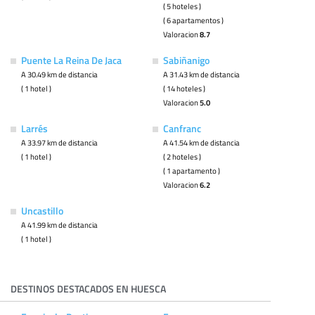
( 5 hoteles )
( 6 apartamentos )
Valoracion
8.7
Puente La Reina De Jaca
Sabiñanigo
A 30.49 km de distancia
A 31.43 km de distancia
( 1 hotel )
( 14 hoteles )
Valoracion
5.0
Larrés
Canfranc
A 33.97 km de distancia
A 41.54 km de distancia
( 1 hotel )
( 2 hoteles )
( 1 apartamento )
Valoracion
6.2
Uncastillo
A 41.99 km de distancia
( 1 hotel )
DESTINOS DESTACADOS EN HUESCA