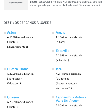
Loarre, construido en el siglo XI, y alberga una piscina al aire libre
de temporada y un restaurante tradicional. Todas sus habitaci
DESTINOS CERCANOS A LOARRE
Astún
Arguis
A 15.96 km de distancia
A 16.42 km de distancia
( 1 hotel )
( 1 hotel )
( 2 apartamentos )
Escarrilla
A 25.53 km de distancia
( 4 hoteles )
Huesca Ciudad
Jaca
A 26.59 km de distancia
A 27.1 km de distancia
( 18 hoteles )
( 30 hoteles )
Valoracion
7.1
( 3 apartamentos )
Valoracion
7.1
Quicena
Candanchu - Astun -
Valle Del Aragon
A 28.99 km de distancia
A 30.46 km de distancia
( 1 hotel )