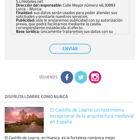
S.L/Hoteles.net
Dirección del responsable:
Calle Mayor número 46,30893
Lorca - Murcia
Finalidad:
sus datos serán usados para poder atender sus
solicitudes y prestarle nuestros servicios.
Publicidad:
solo le enviaremos publicidad con su autorización
previa, que podrá facilitarnos mediante la casilla
correspondiente establecida al efecto.
Base Jurídica:
únicamente trataremos sus datos con su
consentimiento previo, que podrá facilitarnos mediante la
casilla correspondiente establecida al efecto.
Destinatarios:
con carácter general, sólo el personal de
nuestra entidad que esté debidamente autorizado podrá
ENVIAR
tener conocimiento de la información que le pedimos. No se
comunicarán datos a terceros.
Derechos:
tiene derecho a saber qué información tenemos
sobre usted, corregirla y eliminarla, tal y como se explica en
la información adicional disponible en nuestra página web.
Información complementaria:
Puede consultar la información
adicional y detallada sobre cómo tratamos sus datos en la
política de privacidad
SÍGUENOS
DISFRUTA LOARRE COMO NUNCA
El Castillo de Loarre: un testimonio
excepcional de la arquitectura medieval
en España
El Castillo de Loarre, en Huesca, es la fortaleza románica mejor