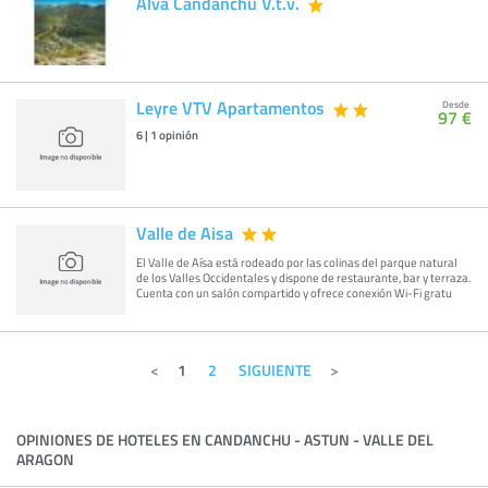
Alva Candanchu V.t.v.
Leyre VTV Apartamentos
Desde
97 €
6
|
1
opinión
Valle de Aisa
El Valle de Aísa está rodeado por las colinas del parque natural
de los Valles Occidentales y dispone de restaurante, bar y terraza.
Cuenta con un salón compartido y ofrece conexión Wi-Fi gratu
1
2
SIGUIENTE
OPINIONES DE HOTELES EN CANDANCHU - ASTUN - VALLE DEL
ARAGON