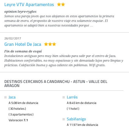
Leyre VTV Apartamentos
opinion leyre-ryglos
Somos una pareja joven que nos alojamos en estos apartamentos la primera
semana de enero, el proposito de nuestro viaje era solamente esquiar. El
apartamento se adaptó bien a nuestras necesidades porque …
26/02/2017
Gran Hotel De Jaca
Fin de semana de esquí
Instalaciones antiguas pero muy bien ubicado para salir por el centro de Jaca.
Habitaciones confortables, no muy espaciosas y sin demasiado lujos pero limpias y
prácticas. Calefacción buena y agua caliente sin poblemas. Wifi gratis.
DESTINOS CERCANOS A CANDANCHU - ASTUN - VALLE DEL
ARAGON
Jaca
Larrés
A 5.08 km de distancia
A 8.45 km de distancia
( 30 hoteles )
( 1 hotel )
( 3 apartamentos )
Sabiñanigo
Valoracion
7.1
A 11.97 km de distancia