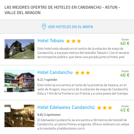
LAS MEJORES OFERTAS DE HOTELES EN CANDANCHU - ASTUN -
VALLE DEL ARAGON
VER HOTELES EN EL MAPA
Hotel Tobazo
Desde
40 €
Este hotel esta situado en el centro de la estacion de esqui de
Candanchú, a escasos metros del telesilla Tabazo I. Con el servicio
de transporte público, que tiene una parada junto al hotel, pod
Hotel Candanchu
Desde
46 €
9.2
|
1
opinión
Este hotel se encuentra al norte de la provincia de Huesca, en el
valle de Aragon, muy cerca de la estacion de esqui de Candanchú.
Esta a 1 Km de la frontera con Francia y a unos pasos del transpo
Hotel Edelweiss Candanchú
Desde
45 €
9.8
|
2
opiniones
El Edelweiss Candanchú se encuentra a 50 metros del telesill de
Candanchú, en pleno Pirineo aragonés. Ofrece solárium con vistas
a la montaña y habitaciones con b