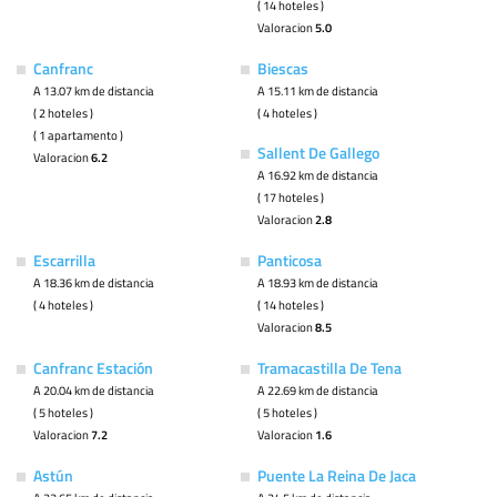
( 14 hoteles )
Valoracion
5.0
Canfranc
Biescas
A 13.07 km de distancia
A 15.11 km de distancia
( 2 hoteles )
( 4 hoteles )
( 1 apartamento )
Sallent De Gallego
Valoracion
6.2
A 16.92 km de distancia
( 17 hoteles )
Valoracion
2.8
Escarrilla
Panticosa
A 18.36 km de distancia
A 18.93 km de distancia
( 4 hoteles )
( 14 hoteles )
Valoracion
8.5
Canfranc Estación
Tramacastilla De Tena
A 20.04 km de distancia
A 22.69 km de distancia
( 5 hoteles )
( 5 hoteles )
Valoracion
7.2
Valoracion
1.6
Astún
Puente La Reina De Jaca