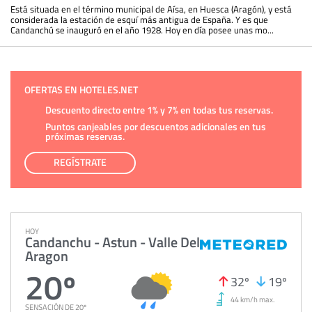
Está situada en el término municipal de Aísa, en Huesca (Aragón), y está
considerada la estación de esquí más antigua de España. Y es que
Candanchú se inauguró en el año 1928. Hoy en día posee unas mo...
OFERTAS EN HOTELES.NET
Descuento directo entre 1% y 7% en todas tus reservas.
Puntos canjeables por descuentos adicionales en tus
próximas reservas.
REGÍSTRATE
HOY
Candanchu - Astun - Valle Del
Aragon
20º
32º
19º
44 km/h max.
SENSACIÓN DE 20º