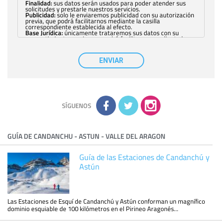
Finalidad:
sus datos serán usados para poder atender sus
solicitudes y prestarle nuestros servicios.
Publicidad:
solo le enviaremos publicidad con su autorización
previa, que podrá facilitarnos mediante la casilla
correspondiente establecida al efecto.
Base Jurídica:
únicamente trataremos sus datos con su
consentimiento previo, que podrá facilitarnos mediante la
casilla correspondiente establecida al efecto.
Destinatarios:
con carácter general, sólo el personal de
nuestra entidad que esté debidamente autorizado podrá
ENVIAR
tener conocimiento de la información que le pedimos. No se
comunicarán datos a terceros.
Derechos:
tiene derecho a saber qué información tenemos
sobre usted, corregirla y eliminarla, tal y como se explica en
la información adicional disponible en nuestra página web.
Información complementaria:
Puede consultar la información
adicional y detallada sobre cómo tratamos sus datos en la
política de privacidad
SÍGUENOS
GUÍA DE CANDANCHU - ASTUN - VALLE DEL ARAGON
Guía de las Estaciones de Candanchú y
Astún
Las Estaciones de Esquí de Candanchú y Astún conforman un magnífico
dominio esquiable de 100 kilómetros en el Pirineo Aragonés...