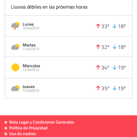
Lluvias débiles en las próximas horas
Lunes
33º
18º
10 AGOSTO
Martes
32º
18º
11 AGOSTO
Miercoles
34º
19º
12 AGOSTO
Jueves
35º
19º
13 AGOSTO
Nota Legal y Condiciones Generales
Política de Privacidad
Uso de cookies