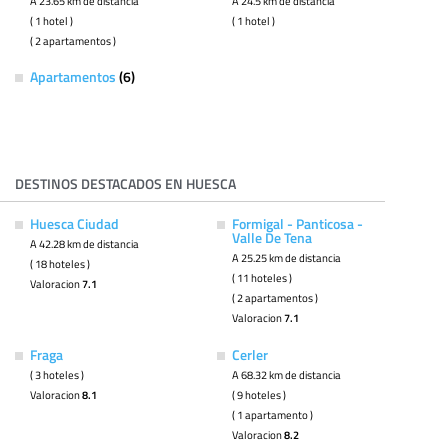
A 23.65 km de distancia
A 24.5 km de distancia
( 1 hotel )
( 1 hotel )
( 2 apartamentos )
Apartamentos
(6)
DESTINOS DESTACADOS EN HUESCA
Huesca Ciudad
Formigal - Panticosa -
Valle De Tena
A 42.28 km de distancia
A 25.25 km de distancia
( 18 hoteles )
( 11 hoteles )
Valoracion
7.1
( 2 apartamentos )
Valoracion
7.1
Fraga
Cerler
( 3 hoteles )
A 68.32 km de distancia
Valoracion
8.1
( 9 hoteles )
( 1 apartamento )
Valoracion
8.2