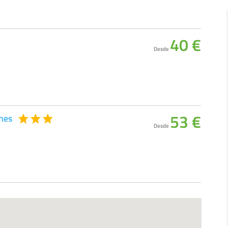
40 €
Desde
53 €
ines
Desde