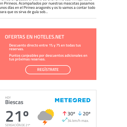
en Pirineos. Acompañados por nuestras mascotas pasamos
unos días en el Pirineo aragonés y os lo vamos a contar todo
para que os sirva de guía sob...
OFERTAS EN HOTELES.NET
Descuento directo entre 1% y 7% en todas tus
reservas.
Puntos canjeables por descuentos adicionales en
tus próximas reservas.
REGÍSTRATE
HOY
Biescas
21º
30º
20º
34 km/h max.
SENSACIÓN DE 21º