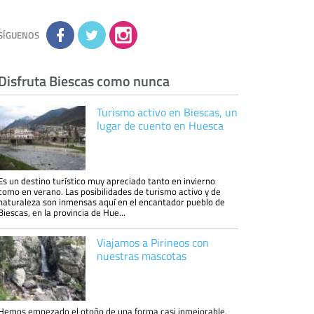
conocimiento de la información que le pedimos.
No se comunicarán datos a terceros.
Derechos:
tiene derecho a saber qué
información tenemos sobre usted, corregirla y
SÍGUENOS
eliminarla, tal y como se explica en la
información adicional disponible en nuestra
página web.
Información complementaria:
Puede consultar
la información adicional y detallada sobre cómo
Disfruta Biescas como nunca
tratamos sus datos en la
política de privacidad
Turismo activo en Biescas, un
lugar de cuento en Huesca
Es un destino turístico muy apreciado tanto en invierno
como en verano. Las posibilidades de turismo activo y de
naturaleza son inmensas aquí en el encantador pueblo de
Biescas, en la provincia de Hue...
Viajamos a Pirineos con
nuestras mascotas
Hemos empezado el otoño de una forma casi inmejorable,