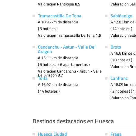
Valoracion Panticosa
8.5
Valoracion Sal
Tramacastilla De Tena
Sabiñanigo
A 10.95 km de distancia
A 12.83 km de 
( 5 hoteles )
( 14 hoteles )
Valoracion Tramacastilla De Tena
1.6
Valoracion Sa
Candanchu - Astun - Valle Del
Broto
Aragon
A 16.6 km de d
A 15.11 km de distancia
( 10 hoteles )
( 5 hoteles ) ( 6 apartamentos )
Valoracion Br
Valoracion Candanchu - Astun - Valle
Del Aragon
8.7
Torla
Canfranc
A 16.97 km de distancia
A 18.09 km de 
( 14 hoteles )
( 2 hoteles ) (
Valoracion Ca
Destinos destacados en Huesca
Huesca Ciudad
Fraga