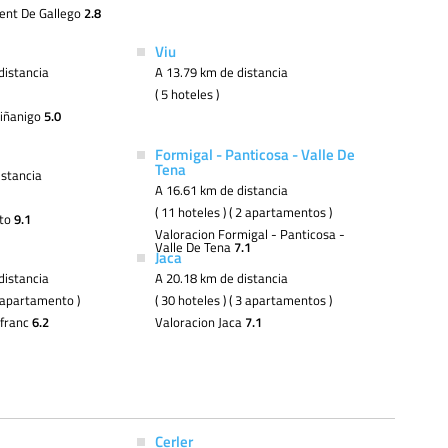
lent De Gallego
2.8
Viu
distancia
A 13.79 km de distancia
( 5 hoteles )
biñanigo
5.0
Formigal - Panticosa - Valle De
Tena
istancia
A 16.61 km de distancia
( 11 hoteles ) ( 2 apartamentos )
oto
9.1
Valoracion Formigal - Panticosa -
Valle De Tena
7.1
Jaca
distancia
A 20.18 km de distancia
 1 apartamento )
( 30 hoteles ) ( 3 apartamentos )
nfranc
6.2
Valoracion Jaca
7.1
Cerler