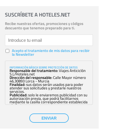
SUSCRÍBETE A HOTELES.NET
Recibe nuestras ofertas, promociones y códigos
descuento que tenemos preparado para ti.
Acepto el tratamiento de mis datos para recibir
la Newsletter
INFORMACIÓN BÁSICA SOBRE PROTECCIÓN DE DATOS
Responsable del tratamiento:
Viajes Anticiclón
S.L/Hoteles.net
Dirección del responsable:
Calle Mayor número
46,30893 Lorca - Murcia
Finalidad:
sus datos serán usados para poder
atender sus solicitudes y prestarle nuestros
servicios.
Publicidad:
solo le enviaremos publicidad con su
autorización previa, que podrá facilitarnos
mediante la casilla correspondiente establecida
al efecto.
Base Jurídica:
únicamente trataremos sus datos
con su consentimiento previo, que podrá
facilitarnos mediante la casilla correspondiente
ENVIAR
establecida al efecto.
Destinatarios:
con carácter general, sólo el
personal de nuestra entidad que esté
debidamente autorizado podrá tener