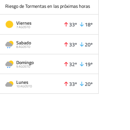
Riesgo de Tormentas en las próximas horas
Viernes
33º
18º
7 AGOSTO
Sabado
33º
20º
8 AGOSTO
Domingo
32º
19º
9 AGOSTO
Lunes
33º
20º
10 AGOSTO