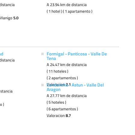
distancia
A 23.94 km de distancia
( 1 hotel ) ( 1 apartamento )
biñanigo
5.0
ad
Formigal - Panticosa - Valle De
Tena
distancia
A 24.47 km de distancia
( 11 hoteles )
( 2 apartamentos )
Candanchu - Astun - Valle Del
Valoracion
7.1
Aragon
istancia
A 27.77 km de distancia
( 5 hoteles )
o )
( 6 apartamentos )
Valoracion
8.7