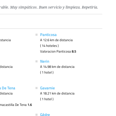
ble. Muy simpáticos. Buen servicio y limpieza. Repetiría.
Panticosa
istancia
A 12.6 km de distancia
( 14 hoteles )
Valoracion Panticosa
8.5
Nerin
distancia
A 14.98 km de distancia
( 1 hotel )
a De Tena
Gavarnie
distancia
A 18.21 km de distancia
( 1 hotel )
macastilla De Tena
1.6
Gèdre