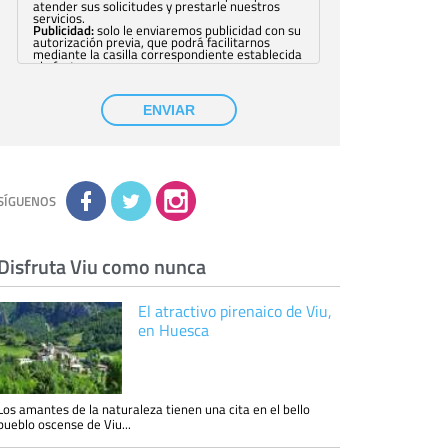
atender sus solicitudes y prestarle nuestros
servicios.
Publicidad:
solo le enviaremos publicidad con su
autorización previa, que podrá facilitarnos
mediante la casilla correspondiente establecida
al efecto.
Base Jurídica:
únicamente trataremos sus datos
con su consentimiento previo, que podrá
facilitarnos mediante la casilla correspondiente
ENVIAR
establecida al efecto.
Destinatarios:
con carácter general, sólo el
personal de nuestra entidad que esté
debidamente autorizado podrá tener
conocimiento de la información que le pedimos.
No se comunicarán datos a terceros.
Derechos:
tiene derecho a saber qué
información tenemos sobre usted, corregirla y
SÍGUENOS
eliminarla, tal y como se explica en la
información adicional disponible en nuestra
página web.
Información complementaria:
Puede consultar
la información adicional y detallada sobre cómo
Disfruta Viu como nunca
tratamos sus datos en la
política de privacidad
El atractivo pirenaico de Viu,
en Huesca
Los amantes de la naturaleza tienen una cita en el bello
pueblo oscense de Viu...