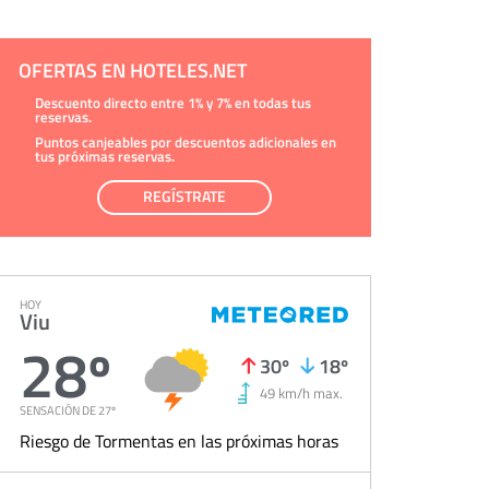
OFERTAS EN HOTELES.NET
Descuento directo entre 1% y 7% en todas tus
reservas.
Puntos canjeables por descuentos adicionales en
tus próximas reservas.
REGÍSTRATE
HOY
Viu
28º
30º
18º
49 km/h max.
SENSACIÓN DE 27º
Riesgo de Tormentas en las próximas horas