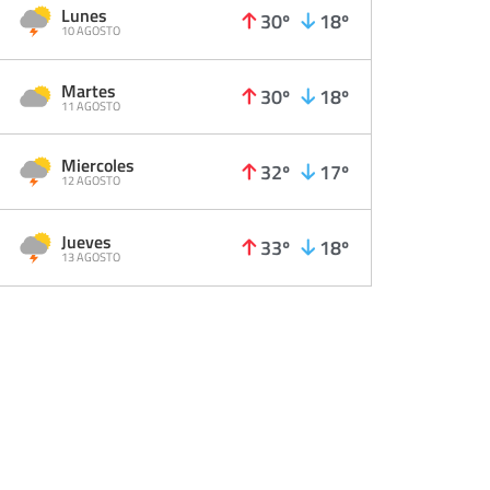
Lunes
30º
18º
10 AGOSTO
Martes
30º
18º
11 AGOSTO
Miercoles
32º
17º
12 AGOSTO
Jueves
33º
18º
13 AGOSTO